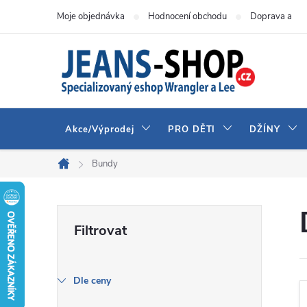
Přejít
Moje objednávka
Hodnocení obchodu
Doprava a pla
na
obsah
Akce/Výprodej
PRO DĚTI
DŽÍNY
Bundy
Domů
P
o
s
Dle ceny