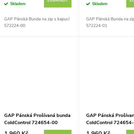
ZOBRAZIT
Z
Skladem
Skladem
o
GAP Pánská Bunda na zip s kapucí
GAP Pánská Bunda na zip
d
572224-00
572224-01
u
k
t
ů
GAP Pánská Prošívaná bunda
GAP Pánská Prošíva
ColdControl 724654-00
ColdControl 724654
1 960 Kč
1 960 Kč