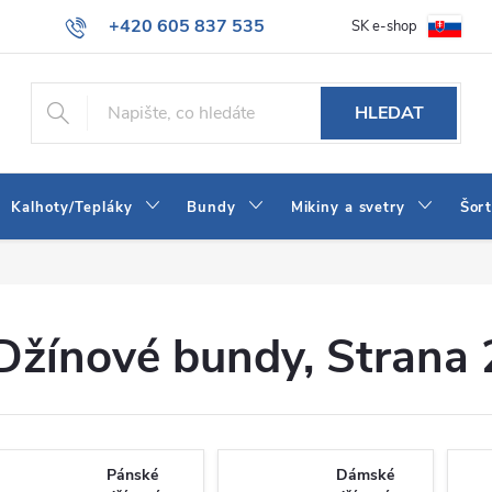
+420 605 837 535
SK e-shop
tba
Obchodní podmínky
Naše prodejna
Blog
Kontakt
info@jeans-shop.cz
HLEDAT
Kalhoty/Tepláky
Bundy
Mikiny a svetry
Šor
Džínové bundy
, Strana 
Pánské
Dámské