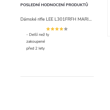
POSLEDNÍ HODNOCENÍ PRODUKTŮ
Dámské rifle LEE L301FRFH MARION STRAIGHT RINSE
- Delší než ty
zakoupené
před 2 lety
l