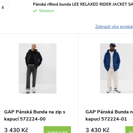
Pánská riflová bunda LEE RELAXED RIDER JACKET
Skladem
Zobrazit více produ
V
ý
p
s
p
GAP Pánská Bunda na zip s
GAP Pánská Bunda na
kapucí 572224-00
kapucí 572224-01
r
3 430 Kč
3 430 Kč