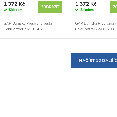
1 372 Kč
1 372 Kč
ZOBRAZIT
Z
Skladem
Skladem
GAP Dámská Prošívaná vesta
GAP Dámská Prošívaná v
ColdControl 724311-02
ColdControl 724311-03
O
NAČÍST 12 DALŠÍ
v
á
d
a