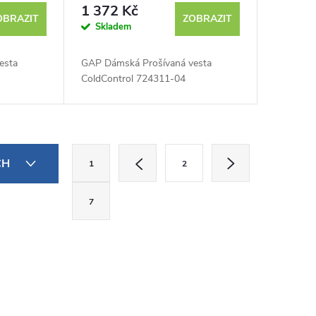
1 372 Kč
OBRAZIT
ZOBRAZIT
Skladem
esta
GAP Dámská Prošívaná vesta
ColdControl 724311-04
S
CH
1
2
t
r
7
á
n
k
o
v