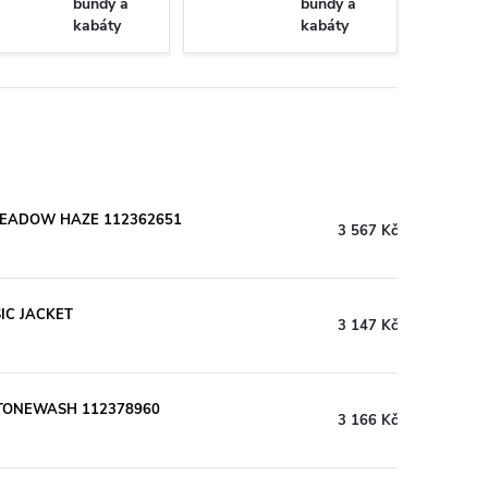
bundy a
bundy a
kabáty
kabáty
GAP
GAP
 MEADOW HAZE 112362651
3 567 Kč
IC JACKET
3 147 Kč
STONEWASH 112378960
3 166 Kč