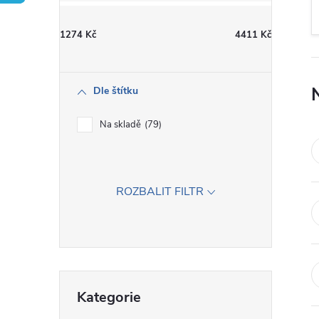
t
1274
Kč
4411
Kč
r
a
Dle štítku
n
Na skladě
79
n
í
ROZBALIT FILTR
p
a
Přeskočit
n
Kategorie
kategorie