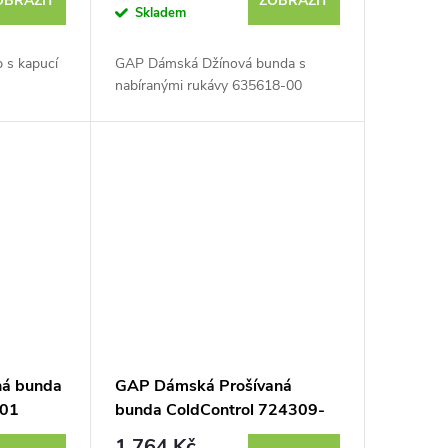
OBRAZIT
ZOBRAZIT
Skladem
 s kapucí
GAP Dámská Džínová bunda s
nabíranými rukávy 635618-00
ná bunda
GAP Dámská Prošívaná
-01
bunda ColdControl 724309-
02
1 764 Kč