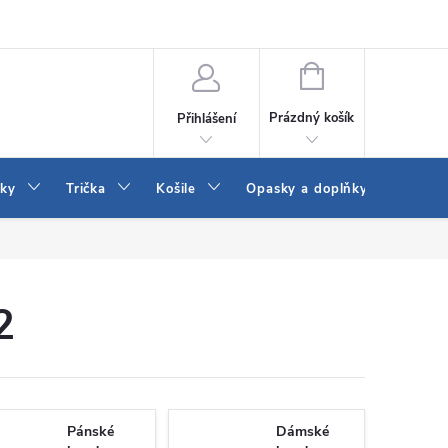
Vrácení a výměna zboží
Reklamace
Jak vybrat džíny Wrangler a
NÁKUPNÍ
KOŠÍK
Prázdný košík
Přihlášení
tky
Trička
Košile
Opasky a doplňky
Šaty
2
Pánské
Dámské