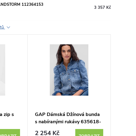
 SANDSTORM 112364153
3 357 Kč
ktů
 zip s
GAP Dámská Džínová bunda
s nabíranými rukávy 635618-
00
2 254 Kč