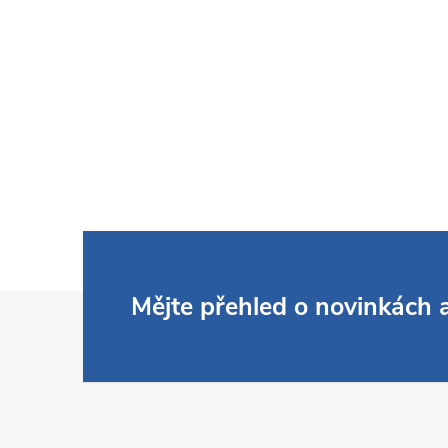
í
r
Z
Mějte přehled o novinkách
á
p
i