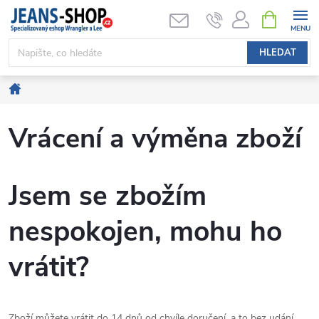
Přejít
NÁKUPNÍ
KOŠÍK
na
obsah
HLEDAT
Domů
Vrácení a výměna zboží
Jsem se zbožím
nespokojen, mohu ho
vrátit?
Zboží můžete vrátit do 14 dnů od chvíle doručení, a to bez udání