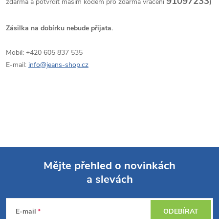
91097233
zdarma a potvrdit maším kódem pro zdarma vrácení
)
Zásilka na dobírku nebude přijata.
Mobil: +420 605 837 535
E-mail:
info@jeans-shop.cz
Mějte přehled o novinkách
a slevách
Z
á
E-mail
ODEBÍRAT