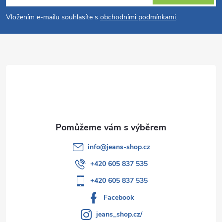
p
Vložením e-mailu souhlasíte s
obchodními podmínkami
.
a
t
í
info
@
jeans-shop.cz
+420 605 837 535
+420 605 837 535
Facebook
jeans_shop.cz/