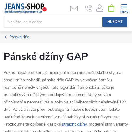
Přejít
NÁKUPNÍ
KOŠÍK
na
obsah
HLEDAT
Pánské rifle
Pánské džíny GAP
Pokud hledáte dokonalé propojení moderního městského stylu a
absolutního pohodlí,
pánské rifle GAP
by ve vašem šatníku
rozhodně neměly chybět. Tato legendární americká značka je
proslulá svým měkkým, poddajným denimem, který se vám
přizpůsobí a neomezí vás v pohybu ani během těch nejnáročnějších
dnů. Ať už dáváte přednost elegantní úzké siluetě, nebo hledáte
uvolněný kousek na víkend, z naší nabídky si zaručeně vyberete.
Prozkoumejte oblíbené klasické
straight džíny
, moderní slim varianty
nebo naskočte na aktuální vlnu streetwearu s nepřekonatelně