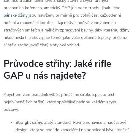
v
Zatímco tradiční denimové značky staví na svých drsných
pracovních kořenech, americký GAP jde na to trochu jinak. Jeho
ý
pánské džíny
jsou navrženy primárně pro volný čas, každodenní
nošení a maximální komfort. Tajemství spočívá v inovativních
p
strečových směsích a měkčím zpracování bavlny, díky kterému džíny
i
nikde neškrtí a chovají se téměř jako vaše oblíbené tepláky, přičemž
si stále zachovávají čistý a stylový vzhled.
s
u
Průvodce střihy: Jaké rifle
GAP u nás najdete?
Abychom vám usnadnili výběr, přinášíme širokou paletu těch
nejoblíbenějších střihů, které spolehlivě padnou každému typu
postavy:
Straight džíny:
Zlatý standard. Rovné nohavice a nadčasový
design, který se hodí do kanceláře i na odpolední kávu. Ideální