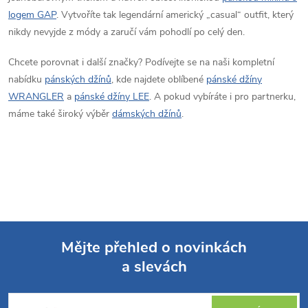
logem GAP
. Vytvoříte tak legendární americký „casual“ outfit, který
nikdy nevyjde z módy a zaručí vám pohodlí po celý den.
Chcete porovnat i další značky? Podívejte se na naši kompletní
nabídku
pánských džínů
, kde najdete oblíbené
pánské džíny
WRANGLER
a
pánské džíny LEE
. A pokud vybíráte i pro partnerku,
máme také široký výběr
dámských džínů
.
Mějte přehled o novinkách
a slevách
Z