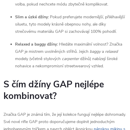
volba, pokud nechcete módu zbytečně komplikovat.
Slim a úzké džíny:
Pokud preferujete modernější, přiléhavější
siluetu, tyto modely krásně obepnou nohy, ale díky
strečovému materiálu GAP si zachovávají 100% pohodlí.
Relaxed a baggy džíny:
Hledáte maximální volnost? Značka
GAP je mistrem uvolněných střihů. Jejich
baggy
a
relaxed
modely (včetně stylových
carpenter
džínů) nabízejí široké
nohavice a nekompromisní streetwearový vzhled.
S čím džíny GAP nejlépe
kombinovat?
Značka GAP je známá tím, že její kolekce fungují nejlépe dohromady.
Své nové rifle GAP proto doporučujeme doplnit jednoduchým
jednobarevným tričkem a navrch obléct ikonickou
pánskou mikinu s