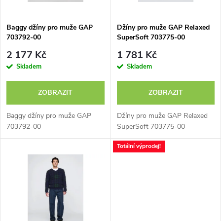
í
s
p
Baggy džíny pro muže GAP
Džíny pro muže GAP Relaxed
703792-00
SuperSoft 703775-00
p
r
2 177 Kč
1 781 Kč
r
Skladem
Skladem
o
o
ZOBRAZIT
ZOBRAZIT
d
d
Baggy džíny pro muže GAP
Džíny pro muže GAP Relaxed
u
703792-00
SuperSoft 703775-00
u
Totální výprodej!
k
k
t
t
ů
ů