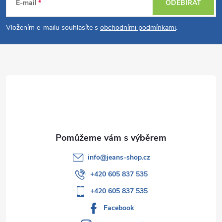
á
E-mail
ODEBÍRAT
p
Vložením e-mailu souhlasíte s
obchodními podmínkami
.
a
t
í
info
@
jeans-shop.cz
+420 605 837 535
+420 605 837 535
Facebook