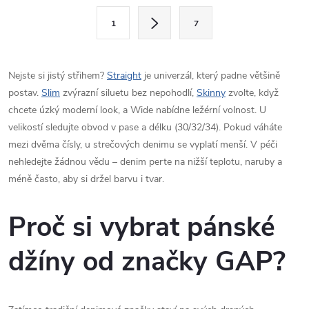
l
S
1
7
t
á
r
d
á
Nejste si jistý střihem?
Straight
je univerzál, který padne většině
a
n
postav.
Slim
zvýrazní siluetu bez nepohodlí,
Skinny
zvolte, když
k
chcete úzký moderní look, a Wide nabídne ležérní volnost. U
c
o
velikostí sledujte obvod v pase a délku (30/32/34). Pokud váháte
í
mezi dvěma čísly, u strečových denimu se vyplatí menší. V péči
v
nehledejte žádnou vědu – denim perte na nižší teplotu, naruby a
á
p
méně často, aby si držel barvu i tvar.
n
r
í
Proč si vybrat pánské
v
džíny od značky GAP?
k
y