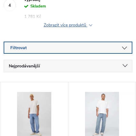
Skladem
1 781 Kč
Zobrazit více produktů
Filtrovat
Ř
Nejprodávanější
a
Nejlevnější
V
Nejdražší
z
ý
Abecedně
e
p
n
i