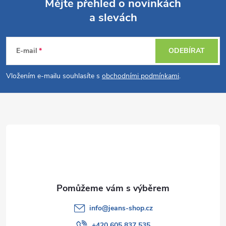
Mějte přehled o novinkách
a slevách
Z
á
E-mail
ODEBÍRAT
p
Vložením e-mailu souhlasíte s
obchodními podmínkami
.
a
t
í
info
@
jeans-shop.cz
+420 605 837 535