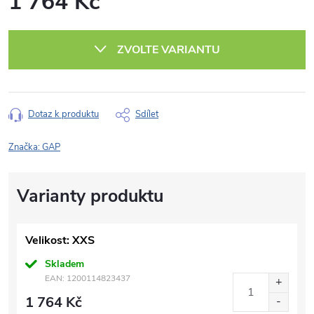
1 764 Kč
Měrná
cena:
ZVOLTE VARIANTU
Dotaz k produktu
Sdílet
Značka:
GAP
Velikost: XXS
Skladem
EAN:
1200114823437
1 764 Kč