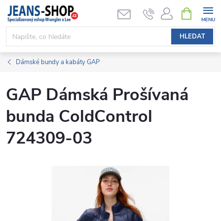
Přejít
NÁKUPNÍ
KOŠÍK
na
obsah
HLEDAT
Dámské bundy a kabáty GAP
GAP Dámská Prošívaná
bunda ColdControl
724309-03