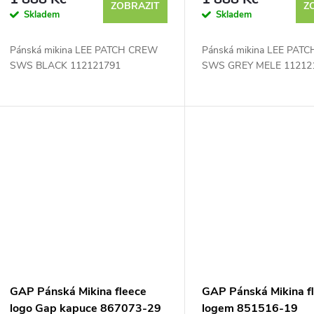
ZOBRAZIT
Z
Skladem
Skladem
o
Pánská mikina LEE PATCH CREW
Pánská mikina LEE PAT
d
SWS BLACK 112121791
SWS GREY MELE 1121
u
k
t
ů
GAP Pánská Mikina fleece
GAP Pánská Mikina fl
logo Gap kapuce 867073-29
logem 851516-19