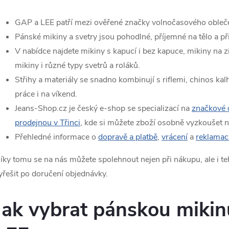
a
c
GAP a LEE patří mezi ověřené značky volnočasového oblečen
Pánské mikiny a svetry jsou pohodlné, příjemné na tělo a při
V nabídce najdete mikiny s kapucí i bez kapuce, mikiny na zi
p
mikiny i různé typy svetrů a roláků.
Střihy a materiály se snadno kombinují s riflemi, chinos kalh
práce i na víkend.
v
Jeans-Shop.cz je český e-shop se specializací na
značkové 
k
prodejnou v Třinci
, kde si můžete zboží osobně vyzkoušet 
Přehledné informace o
dopravě a
platbě
,
vrácení
a
reklamac
y
íky tomu se na nás můžete spolehnout nejen při nákupu, ale i te
v
yřešit po doručení objednávky.
ý
p
Jak vybrat pánskou miki