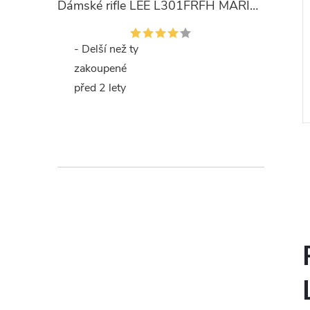
Dámské rifle LEE L301FRFH MARION STRAIGHT RINSE
- Delší než ty
zakoupené
před 2 lety
l