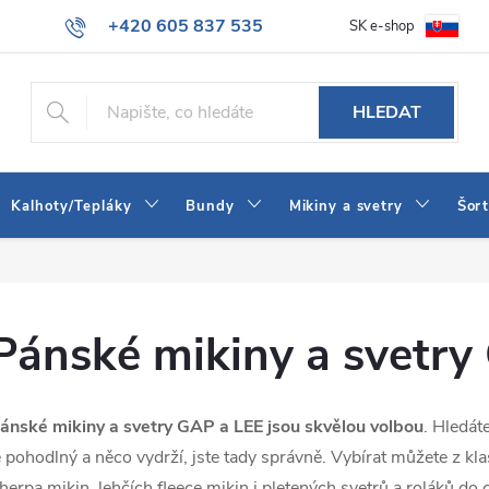
+420 605 837 535
SK e-shop
tba
Obchodní podmínky
Naše prodejna
Blog
Kontakt
info@jeans-shop.cz
HLEDAT
Kalhoty/Tepláky
Bundy
Mikiny a svetry
Šor
Pánské mikiny a svetry
ánské mikiny a svetry GAP a LEE jsou skvělou volbou
. Hledát
e pohodlný a něco vydrží, jste tady správně. Vybírat můžete z kl
herpa mikin, lehčích fleece mikin i pletených svetrů a roláků do