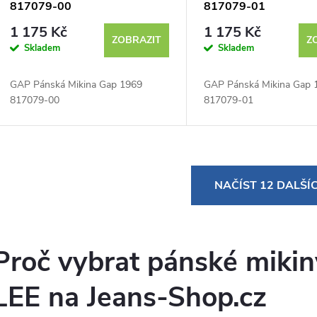
817079-00
817079-01
1 175 Kč
1 175 Kč
ZOBRAZIT
Z
Skladem
Skladem
GAP Pánská Mikina Gap 1969
GAP Pánská Mikina Gap 
817079-00
817079-01
O
NAČÍST 12 DALŠÍ
v
Proč vybrat pánské mikin
á
d
LEE na Jeans-Shop.cz