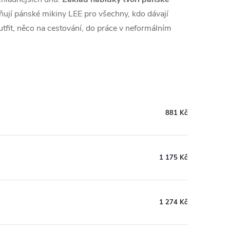
ují pánské mikiny LEE pro všechny, kdo dávají
utfit, něco na cestování, do práce v neformálním
881 Kč
1 175 Kč
1 274 Kč