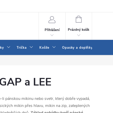
Vrácení a výměna zboží
Reklamace
Jak vybrat džíny Wrangler a
NÁKUPNÍ
KOŠÍK
Prázdný košík
Přihlášení
tky
Trička
Košile
Opasky a doplňky
Šaty
 GAP a LEE
e-li pánskou mikinu nebo svetr, který dobře vypadá,
asických mikin přes hlavu, mikin na zip, zateplených
 chladnějších dnů.
Základ nabídky tvoří pánské