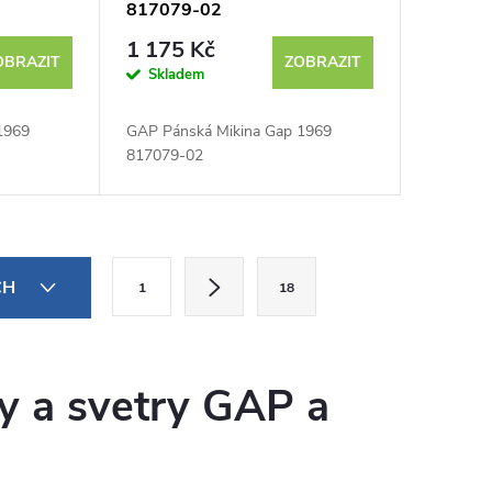
817079-02
1 175 Kč
OBRAZIT
ZOBRAZIT
Skladem
1969
GAP Pánská Mikina Gap 1969
817079-02
S
CH
1
18
t
r
á
y a svetry GAP a
n
k
o