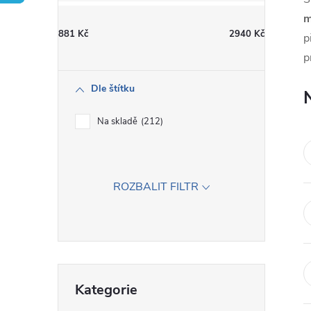
t
m
881
Kč
2940
Kč
p
r
p
a
Dle štítku
n
Na skladě
212
n
í
ROZBALIT FILTR
p
a
Přeskočit
n
Kategorie
kategorie