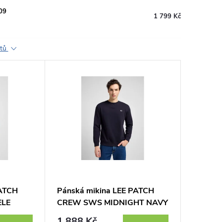
09
1 799 Kč
ktů
PATCH
Pánská mikina LEE PATCH
ELE
CREW SWS MIDNIGHT NAVY
112121794
1 888 Kč