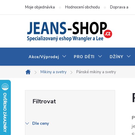
Přejít
Moje objednávka
Hodnocení obchodu
Doprava a pla
na
obsah
Akce/Výprodej
PRO DĚTI
DŽÍNY
Mikiny a svetry
Pánské mikiny a svetry
Domů
P
o
P
s
Dle ceny
j
S