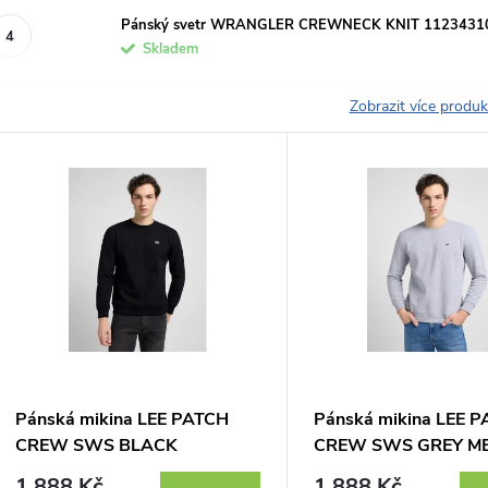
Pánský svetr WRANGLER CREWNECK KNIT 1123431
Skladem
Zobrazit více produ
V
ý
p
s
p
Pánská mikina LEE PATCH
Pánská mikina LEE 
CREW SWS BLACK
CREW SWS GREY M
r
112121791
112121797
1 888 Kč
1 888 Kč