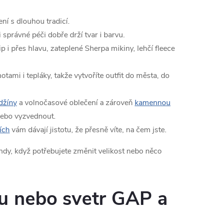
v
í s dlouhou tradicí.
á
 správné péči dobře drží tvar i barvu.
n
p i přes hlavu, zateplené Sherpa mikiny, lehčí fleece
í
otami i tepláky, takže vytvoříte outfit do města, do
džíny
a volnočasové oblečení a zároveň
kamennou
nebo vyzvednout.
ích
vám dávají jistotu, že přesně víte, na čem jste.
hdy, když potřebujete změnit velikost nebo něco
nu nebo svetr GAP a