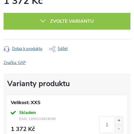
1 372 Kč
Měrná
cena:
ZVOLTE VARIANTU
Dotaz k produktu
Sdílet
Značka:
GAP
Velikost: XXS
Skladem
EAN:
1200114824045
1 372 Kč