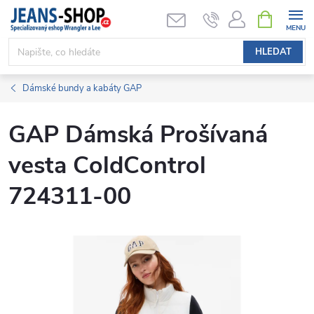
Přejít
NÁKUPNÍ
KOŠÍK
na
obsah
HLEDAT
Dámské bundy a kabáty GAP
GAP Dámská Prošívaná
vesta ColdControl
724311-00