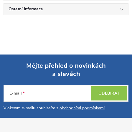
Ostatní informace
Mějte přehled o novinkách
a slevách
Z
á
E-mail
ODEBÍRAT
p
Vložením e-mailu souhlasíte s
obchodními podmínkami
.
a