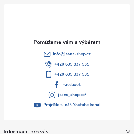
t
í
info
@
jeans-shop.cz
+420 605 837 535
+420 605 837 535
Facebook
jeans_shop.cz/
Projděte si náš Youtube kanál
Informace pro vás