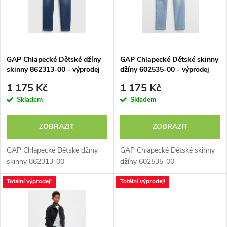
p
n
i
í
s
p
GAP Chlapecké Dětské džíny
GAP Chlapecké Dětské skinny
skinny 862313-00 - výprodej
džíny 602535-00 - výprodej
p
r
1 175 Kč
1 175 Kč
r
Skladem
Skladem
o
o
ZOBRAZIT
ZOBRAZIT
d
d
GAP Chlapecké Dětské džíny
GAP Chlapecké Dětské skinny
u
skinny 862313-00
džíny 602535-00
u
Totální výprodej!
Totální výprodej!
k
k
t