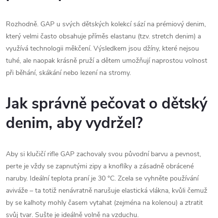
Rozhodně. GAP u svých dětských kolekcí sází na prémiový denim,
který velmi často obsahuje příměs elastanu (tzv. stretch denim) a
využívá technologii měkčení. Výsledkem jsou džíny, které nejsou
tuhé, ale naopak krásně pruží a dětem umožňují naprostou volnost
při běhání, skákání nebo lezení na stromy.
Jak správně pečovat o dětský
denim, aby vydržel?
Aby si klučičí rifle GAP zachovaly svou původní barvu a pevnost,
perte je vždy se zapnutými zipy a knoflíky a zásadně obrácené
naruby. Ideální teplota praní je 30 °C. Zcela se vyhněte používání
aviváže – ta totiž nenávratně narušuje elastická vlákna, kvůli čemuž
by se kalhoty mohly časem vytahat (zejména na kolenou) a ztratit
svůj tvar. Sušte je ideálně volně na vzduchu.