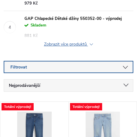
979 Kč
GAP Chlapecké Dětské džíny 550352-00 - výprodej
Skladem
881 Kč
Zobrazit více produktů
Filtrovat
Ř
Nejprodávanější
a
Nejlevnější
V
Totální výprodej!
Totální výprodej!
Nejdražší
z
ý
Abecedně
e