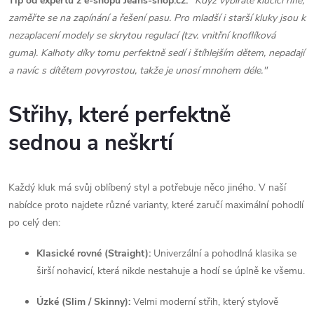
Tip od expertů z e-shopu Jeans-shop.cz:
"Když vybíráte klučičí rifle,
y
zaměřte se na zapínání a řešení pasu. Pro mladší i starší kluky jsou k
nezaplacení modely se skrytou regulací (tzv. vnitřní knoflíková
v
guma). Kalhoty díky tomu perfektně sedí i štíhlejším dětem, nepadají
a navíc s dítětem povyrostou, takže je unosí mnohem déle."
ý
p
Střihy, které perfektně
i
sednou a neškrtí
s
u
Každý kluk má svůj oblíbený styl a potřebuje něco jiného. V naší
nabídce proto najdete různé varianty, které zaručí maximální pohodlí
po celý den:
Klasické rovné (Straight):
Univerzální a pohodlná klasika se
širší nohavicí, která nikde nestahuje a hodí se úplně ke všemu.
Úzké (Slim / Skinny):
Velmi moderní střih, který stylově