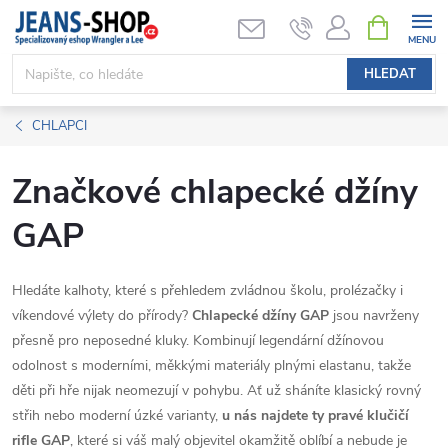
Přejít
NÁKUPNÍ
KOŠÍK
na
obsah
HLEDAT
CHLAPCI
Značkové chlapecké džíny
GAP
Hledáte kalhoty, které s přehledem zvládnou školu, prolézačky i
víkendové výlety do přírody?
Chlapecké džíny GAP
jsou navrženy
přesně pro neposedné kluky. Kombinují legendární džínovou
odolnost s moderními, měkkými materiály plnými elastanu, takže
děti při hře nijak neomezují v pohybu. Ať už sháníte klasický rovný
střih nebo moderní úzké varianty,
u nás najdete ty pravé
klučičí
rifle GAP
, které si váš malý objevitel okamžitě oblíbí a nebude je