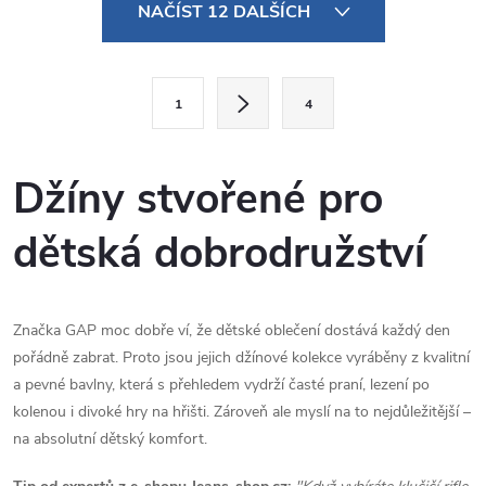
O
NAČÍST 12 DALŠÍCH
v
l
S
1
4
t
á
r
d
á
Džíny stvořené pro
a
n
dětská dobrodružství
k
c
o
í
v
á
Značka GAP moc dobře ví, že dětské oblečení dostává každý den
p
pořádně zabrat. Proto jsou jejich džínové kolekce vyráběny z kvalitní
n
r
a pevné bavlny, která s přehledem vydrží časté praní, lezení po
í
kolenou i divoké hry na hřišti. Zároveň ale myslí na to nejdůležitější –
v
na absolutní dětský komfort.
k