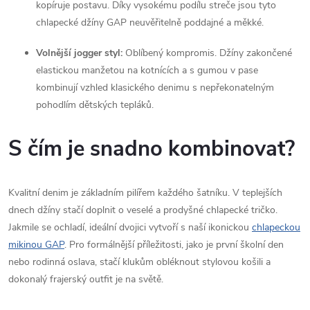
kopíruje postavu. Díky vysokému podílu streče jsou tyto
chlapecké džíny GAP neuvěřitelně poddajné a měkké.
Volnější jogger styl:
Oblíbený kompromis. Džíny zakončené
elastickou manžetou na kotnících a s gumou v pase
kombinují vzhled klasického denimu s nepřekonatelným
pohodlím dětských tepláků.
S čím je snadno kombinovat?
Kvalitní denim je základním pilířem každého šatníku. V teplejších
dnech džíny stačí doplnit o veselé a prodyšné chlapecké tričko.
Jakmile se ochladí, ideální dvojici vytvoří s naší ikonickou
chlapeckou
mikinou GAP
. Pro formálnější příležitosti, jako je první školní den
nebo rodinná oslava, stačí klukům obléknout
stylovou košili
a
dokonalý frajerský outfit je na světě.