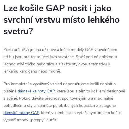
Lze košile GAP nosit i jako
svrchní vrstvu místo lehkého
svetru?
Zcela určitě! Zejména džínové a lněné modely GAP v uvolněném
střihu jsou pro tento účel jako stvořené. Stačí pod ně obléknout
jednoduché tričko nebo tílko a získáte stylovou alternativu k
lehkému kardiganu nebo mikině.
Pro kompletní a vyvážený vzhled doporučujeme košili doplnit o
plátěné
dámské kalhoty GAP
, které jsou s těmito košilemi designově
sladěné. Pokud dáváte přednost sportovnějšímu a maximálně
pohodlnému stylu, sáhněte po oblíbených kouscích z kategorie
dámské mikiny GAP
, které v kombinaci s vytaženým límcem košile
vytvoří trendy „preppy“ outfit.