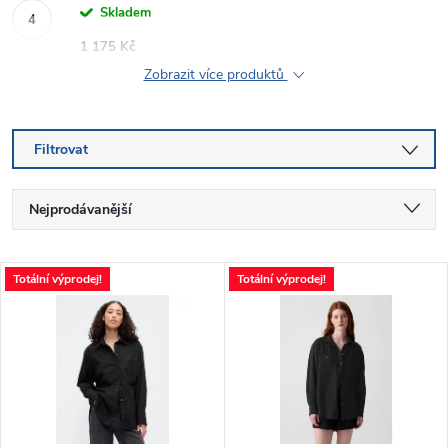
Skladem
1 175 Kč
Zobrazit více produktů
Filtrovat
Ř
Nejprodávanější
a
Nejlevnější
V
Totální výprodej!
Totální výprodej!
Nejdražší
z
ý
Abecedně
e
p
n
i