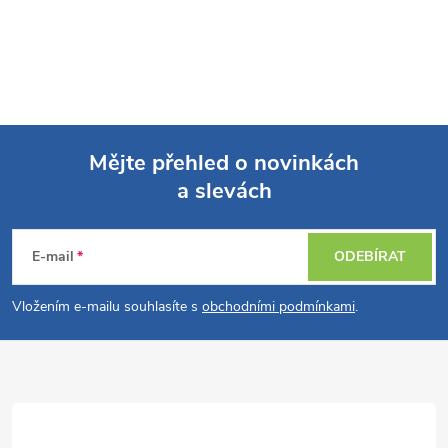
Mějte přehled o novinkách
a slevách
Z
á
E-mail
ODEBÍRAT
p
Vložením e-mailu souhlasíte s
obchodními podmínkami
.
a
t