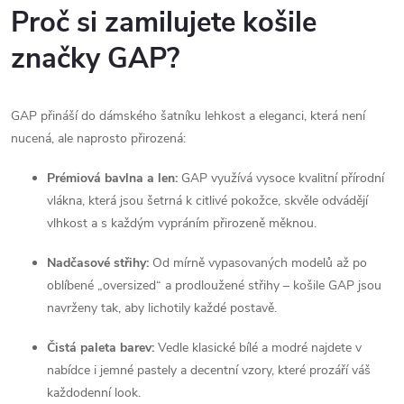
Proč si zamilujete košile
v
značky GAP?
ý
p
GAP přináší do dámského šatníku lehkost a eleganci, která není
i
nucená, ale naprosto přirozená:
s
Prémiová bavlna a len:
GAP využívá vysoce kvalitní přírodní
u
vlákna, která jsou šetrná k citlivé pokožce, skvěle odvádějí
vlhkost a s každým vypráním přirozeně měknou.
Nadčasové střihy:
Od mírně vypasovaných modelů až po
oblíbené „oversized“ a prodloužené střihy – košile GAP jsou
navrženy tak, aby lichotily každé postavě.
Čistá paleta barev:
Vedle klasické bílé a modré najdete v
nabídce i jemné pastely a decentní vzory, které prozáří váš
každodenní look.