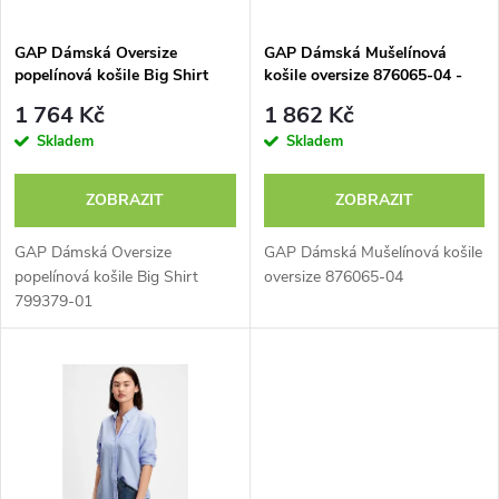
í
s
p
GAP Dámská Oversize
GAP Dámská Mušelínová
popelínová košile Big Shirt
košile oversize 876065-04 -
p
799379-01 - výprodej
výprodej
r
1 764 Kč
1 862 Kč
r
Skladem
Skladem
o
o
ZOBRAZIT
ZOBRAZIT
d
d
GAP Dámská Oversize
GAP Dámská Mušelínová košile
u
popelínová košile Big Shirt
oversize 876065-04
799379-01
u
k
k
t
t
ů
ů