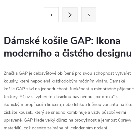
l
S
1
5
t
á
r
d
á
Dámské košile GAP: Ikona
a
n
moderního a čistého designu
k
c
o
í
v
Značka GAP je celosvětově oblíbená pro svou schopnost vytvářet
á
kousky, které nepodléhá krátkodobým módním vlnám. Dámské
p
n
košile GAP sází na jednoduchost, funkčnost a mimořádně příjemné
r
textury. Ať už si vyberete klasickou bavlněnou „oxfordku“ s
í
ikonickým propínacím límcem, nebo lehkou lněnou variantu na léto,
v
získáte kousek, který se snadno kombinuje a vždy působí velmi
k
upraveně. GAP klade velký důraz na prodyšnost a jemnost úpravy
materiálů, což oceníte zejména při celodenním nošení.
y