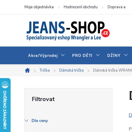
Přejít
Moje objednávka
Hodnocení obchodu
Doprava a pla
na
obsah
Akce/Výprodej
PRO DĚTI
DŽÍNY
Trička
Dámská trička
Dámská trička WRAN
Domů
P
o
D
s
Dle ceny
P