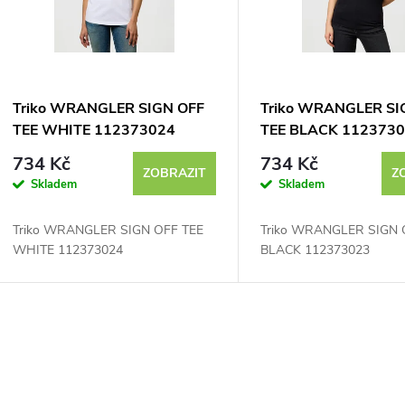
s
p
Triko WRANGLER SIGN OFF
Triko WRANGLER SI
TEE WHITE 112373024
TEE BLACK 112373
r
734 Kč
734 Kč
ZOBRAZIT
Z
Skladem
Skladem
o
Triko WRANGLER SIGN OFF TEE
Triko WRANGLER SIGN 
d
WHITE 112373024
BLACK 112373023
u
k
O
t
v