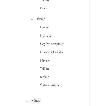
Trička
l
Košile
DÍVKY
Džíny
Kalhoty
Legíny a tepláky
í
Bundy a kabáty
Mikiny
r
Trička
Košile
Šaty a sukně
DŽÍNY