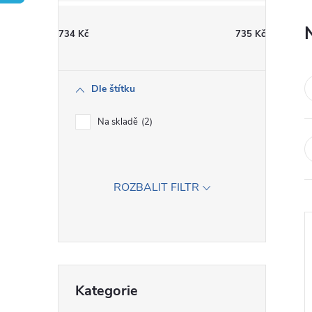
t
734
Kč
735
Kč
r
a
Dle štítku
n
Na skladě
2
n
í
ROZBALIT FILTR
p
a
Přeskočit
n
Kategorie
kategorie