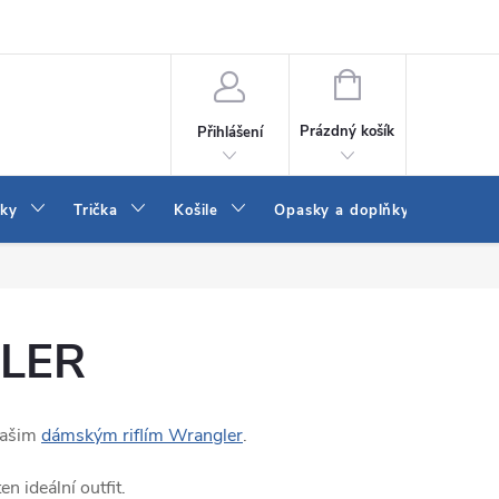
Vrácení a výměna zboží
Reklamace
Jak vybrat džíny Wrangler a
NÁKUPNÍ
KOŠÍK
Prázdný košík
Přihlášení
tky
Trička
Košile
Opasky a doplňky
Šaty
GLER
Vašim
dámským riflím Wrangler
.
n ideální outfit.