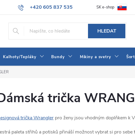
+420 605 837 535
SK e-shop
tba
Obchodní podmínky
Naše prodejna
Blog
Kontakt
info@jeans-shop.cz
HLEDAT
Kalhoty/Tepláky
Bundy
Mikiny a svetry
Šor
GLER
Dámská trička WRAN
esignová trička Wrangler
pro ženy jsou vhodným doplňkem k 
estrá paleta střihů a potisků přináší možnost vybrat si pro sebe te