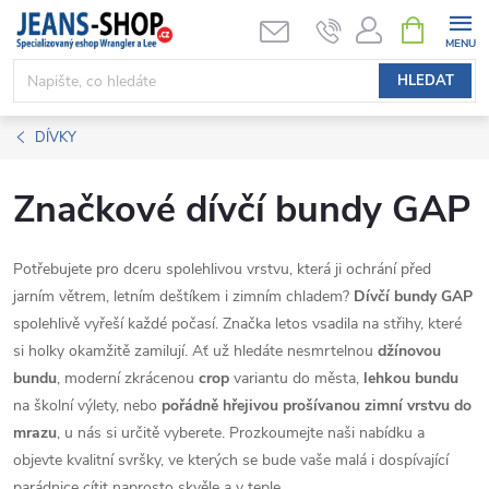
Přejít
NÁKUPNÍ
KOŠÍK
na
obsah
HLEDAT
DÍVKY
Značkové dívčí bundy GAP
Potřebujete pro dceru spolehlivou vrstvu, která ji ochrání před
jarním větrem, letním deštíkem i zimním chladem?
Dívčí bundy GAP
spolehlivě vyřeší každé počasí. Značka letos vsadila na střihy, které
si holky okamžitě zamilují. Ať už hledáte nesmrtelnou
džínovou
bundu
, moderní zkrácenou
crop
variantu do města,
lehkou bundu
na školní výlety, nebo
pořádně hřejivou prošívanou zimní vrstvu do
mrazu
, u nás si určitě vyberete. Prozkoumejte naši nabídku a
objevte kvalitní svršky, ve kterých se bude vaše malá i dospívající
parádnice cítit naprosto skvěle a v teple.