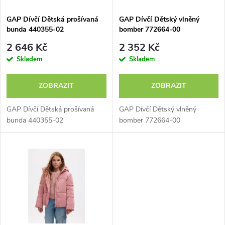
í
s
p
GAP Dívčí Dětská prošívaná
GAP Dívčí Dětský vlněný
bunda 440355-02
bomber 772664-00
p
r
2 646 Kč
2 352 Kč
r
Skladem
Skladem
o
o
ZOBRAZIT
ZOBRAZIT
d
d
GAP Dívčí Dětská prošívaná
GAP Dívčí Dětský vlněný
u
bunda 440355-02
bomber 772664-00
u
k
k
t
t
ů
ů