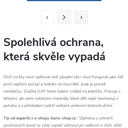
v
l
S
1
3
t
á
r
d
á
Spolehlivá ochrana,
a
n
která skvěle vypadá
k
c
o
í
v
á
Dívčí svršky musí splňovat dvě zásadní věci: musí fungovat jako štít
p
proti nepřízni počasí a holkám se musí líbit, jinak je prostě
n
r
neoblečou. Značka GAP tento balanc zvládá na jedničku. Pracuje s
í
lehkými, ale velmi odolnými materiály, které děti nijak neomezují v
v
pohybu a s přehledem vydrží veškerá venkovní dobrodružství.
k
Tip od expertů z e-shopu Jeans-shop.cz:
"Zejména u zimních
y
prošívaných bund se vždy vyplatí sáhnout po velikosti o číslo větší.