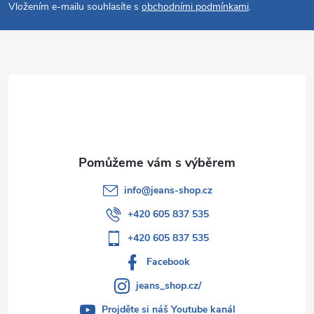
p
Vložením e-mailu souhlasíte s
obchodními podmínkami
.
a
t
í
info
@
jeans-shop.cz
+420 605 837 535
+420 605 837 535
Facebook
jeans_shop.cz/
Projděte si náš Youtube kanál