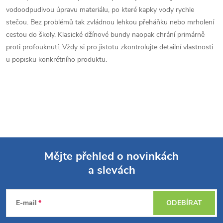
vodoodpudivou úpravu materiálu, po které kapky vody rychle
stečou. Bez problémů tak zvládnou lehkou přeháňku nebo mrholení
cestou do školy. Klasické džínové bundy naopak chrání primárně
proti profouknutí. Vždy si pro jistotu zkontrolujte detailní vlastnosti
u popisku konkrétního produktu.
Mějte přehled o novinkách
a slevách
Z
á
E-mail
ODEBÍRAT