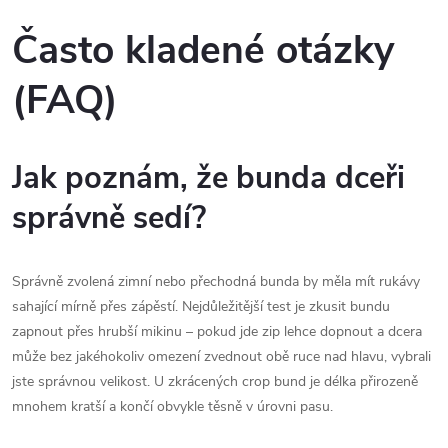
Často kladené otázky
(FAQ)
Jak poznám, že bunda dceři
správně sedí?
Správně zvolená zimní nebo přechodná bunda by měla mít rukávy
sahající mírně přes zápěstí. Nejdůležitější test je zkusit bundu
zapnout přes hrubší mikinu – pokud jde zip lehce dopnout a dcera
může bez jakéhokoliv omezení zvednout obě ruce nad hlavu, vybrali
jste správnou velikost. U zkrácených crop bund je délka přirozeně
mnohem kratší a končí obvykle těsně v úrovni pasu.