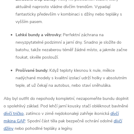
aktuálně naprosto vládne dívčím trendům. Vypadají
fantasticky především v kombinaci s džíny nebo tepláky s
vyšším pasem.
Lehké bundy a větrovky:
Perfektní záchrana na
nevyzpytatelné podzimní a jarní dny. Snadno je složíte do
batohu, takže nezaberou téměř žádné místo, a jakmile začne
foukat, skvěle poslouží.
Prošívané bundy:
Když teploty klesnou k nule, měkce
nadýchané modely s kvalitní izolací udrží holky v absolutním
teple, ať už čekají na autobus, nebo staví sněhuláka.
Aby byl outfit do nepohody kompletní, nezapomeňte bundu doplnit
o spolehlivý základ. Pod lehčí jarní kousky stačí obléknout bavlněné
dívčí tričko
, zatímco v zimě nejdokonaleji zahřeje ikonická
dívčí
mikina GAP
. Spodní část těla pak bezpečně ochrání odolné
dívčí
džíny
nebo pohodlné t
epláky
a
leg
íny
.