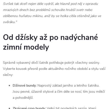
Svršek tak dceři nejen déle vydrží, ale hlavně pod něj v opravdu
v
mrazivých dnech bez problémů schováte hrubší svetr nebo
oblíbenou huňatou mikinu, aniž by se holka cítila stísněně jako ve
ý
svěráku."
p
Od džísky až po nadýchané
i
zimní modely
s
u
Správně vybavený dívčí šatník potřebuje pokrýt všechny sezóny.
Vyberte kousek přesně podle aktuálního ročního období a stylu vaší
slečny:
Džínové bundy:
Naprostý základ jarního a letního šatníku.
Jsou pevné, úžasně stylové a čím déle se nosí, tím jsou měkčí
a pohodlnější.
Zkrácené crop bundy:
Velký hit posledních sezón, který