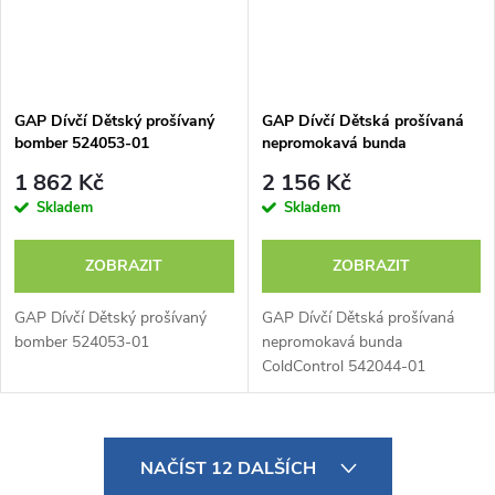
GAP Dívčí Dětský prošívaný
GAP Dívčí Dětská prošívaná
bomber 524053-01
nepromokavá bunda
ColdControl 542044-01
1 862 Kč
2 156 Kč
Skladem
Skladem
ZOBRAZIT
ZOBRAZIT
GAP Dívčí Dětský prošívaný
GAP Dívčí Dětská prošívaná
bomber 524053-01
nepromokavá bunda
ColdControl 542044-01
O
NAČÍST 12 DALŠÍCH