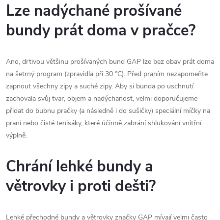
Lze nadýchané prošívané
bundy prát doma v pračce?
Ano, drtivou většinu prošívaných bund GAP lze bez obav prát doma
na šetrný program (zpravidla při 30 °C). Před praním nezapomeňte
zapnout všechny zipy a suché zipy. Aby si bunda po uschnutí
zachovala svůj tvar, objem a nadýchanost, velmi doporučujeme
přidat do bubnu pračky (a následně i do sušičky) speciální míčky na
praní nebo čisté tenisáky, které účinně zabrání shlukování vnitřní
výplně.
Chrání lehké bundy a
větrovky i proti dešti?
Lehké přechodné bundy a větrovky značky GAP mívají velmi často