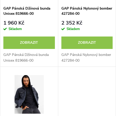
s
p
GAP Pánská Džínová bunda
GAP Pánská Nylonový bomber
Unisex 819666-00
427284-00
p
r
1 960 Kč
2 352 Kč
r
Skladem
Skladem
o
o
ZOBRAZIT
ZOBRAZIT
d
d
GAP Pánská Džínová bunda
GAP Pánská Nylonový bomber
u
Unisex 819666-00
427284-00
u
k
k
t
t
ů
ů