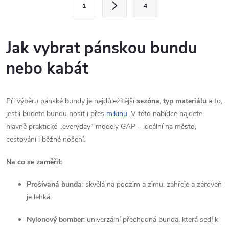
1
4
t
á
r
d
á
Jak vybrat pánskou bundu
a
n
nebo kabát
k
c
o
í
v
Při výběru pánské bundy je nejdůležitější
sezóna
,
typ materiálu
a to,
á
jestli budete bundu nosit i přes
mikinu
. V této nabídce najdete
p
n
hlavně praktické „everyday“ modely GAP – ideální na město,
r
cestování i běžné nošení.
í
v
Na co se zaměřit:
k
Prošívaná bunda
: skvělá na podzim a zimu, zahřeje a zároveň
y
je lehká.
v
Nylonový bomber
: univerzální přechodná bunda, která sedí k