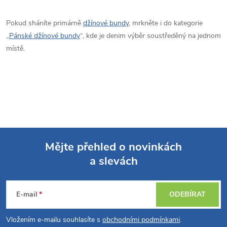
Pokud sháníte primárně
džínové bundy
, mrkněte i do kategorie
„
Pánské džínové bundy
“, kde je denim výběr soustředěný na jednom
místě.
Mějte přehled o novinkách
a slevách
Z
á
E-mail
ODEBÍRAT
p
Vložením e-mailu souhlasíte s
obchodními podmínkami
.