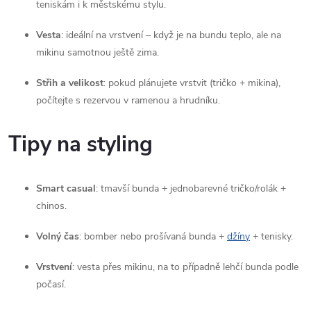
teniskám i k městskému stylu.
ý
Vesta
: ideální na vrstvení – když je na bundu teplo, ale na
p
mikinu samotnou ještě zima.
i
Střih a velikost
: pokud plánujete vrstvit (tričko + mikina),
s
počítejte s rezervou v ramenou a hrudníku.
u
Tipy na styling
Smart casual
: tmavší bunda + jednobarevné tričko/rolák +
chinos.
Volný čas
: bomber nebo prošívaná bunda +
džíny
+ tenisky.
Vrstvení
: vesta přes mikinu, na to případně lehčí bunda podle
počasí.