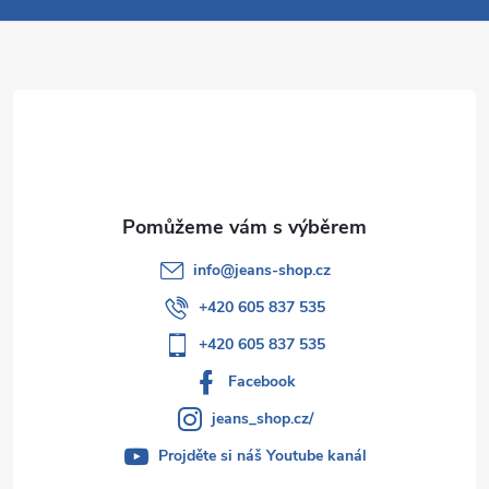
a
t
í
info
@
jeans-shop.cz
+420 605 837 535
+420 605 837 535
Facebook
jeans_shop.cz/
Projděte si náš Youtube kanál