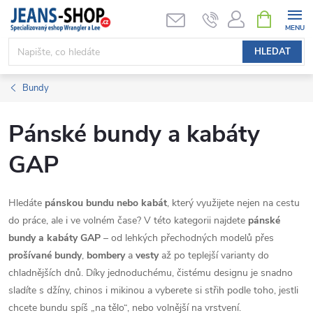
Přejít
NÁKUPNÍ
KOŠÍK
na
obsah
HLEDAT
Bundy
Pánské bundy a kabáty
GAP
Hledáte
pánskou bundu nebo kabát
, který využijete nejen na cestu
do práce, ale i ve volném čase? V této kategorii najdete
pánské
bundy a kabáty GAP
– od lehkých přechodných modelů přes
prošívané bundy
,
bombery
a
vesty
až po teplejší varianty do
chladnějších dnů. Díky jednoduchému, čistému designu je snadno
sladíte s džíny, chinos i mikinou a vyberete si střih podle toho, jestli
chcete bundu spíš „na tělo“, nebo volnější na vrstvení.