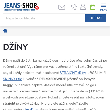
Přejít
NÁKUPNÍ
KOŠÍK
na
obsah
HLEDAT
Domů
DŽÍNY
Džíny
patří do šatníku na každý den – od práce přes volný čas až po
večerní setkání. Vybíráme pro Vás ověřené střihy i aktuální trendy,
aby si každý našel to své: nadčasové
STRAIGHT džíny
, užší SLIM či
SKINNY rifle
i uvolněné
RELAXED/WIDE
(včetně oblíbených
baggy
). V nabídce najdete klasické modré rifle, tmavé indigo i
univerzální
černé džíny.
Samozřejmostí jsou různé délky (30/32/34)
a velikosti pro různé postavy. Pokud chcete vsadit na jistotu, rovný
straight
je skvělý základ. Preferujete užší siluetu? Zvolte
skinny
nebo
slim džíny
. Naopak pro maximální pohodlí a ležérní