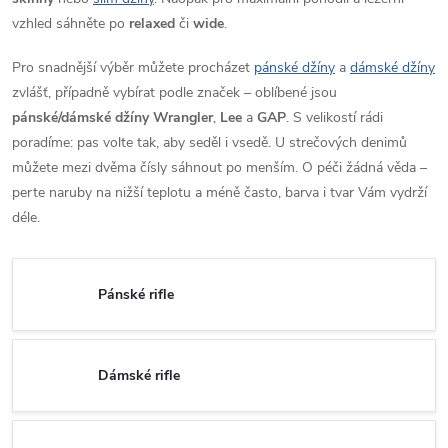
vzhled sáhněte po
relaxed
či
wide
.
Pro snadnější výběr můžete procházet
pánské džíny
a
dámské džíny
zvlášť, případně vybírat podle značek – oblíbené jsou
pánské/dámské džíny Wrangler
,
Lee
a
GAP
. S velikostí rádi
poradíme: pas volte tak, aby seděl i vsedě. U strečových denimů
můžete mezi dvěma čísly sáhnout po menším. O péči žádná věda –
perte naruby na nižší teplotu a méně často, barva i tvar Vám vydrží
déle.
Pánské rifle
Dámské rifle