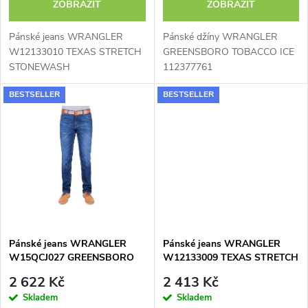
o
ZOBRAZIT
ZOBRAZIT
d
d
Pánské jeans WRANGLER
Pánské džíny WRANGLER
u
W12133010 TEXAS STRETCH
GREENSBORO TOBACCO ICE
STONEWASH
112377761
u
k
BESTSELLER
BESTSELLER
k
t
t
ů
ů
Pánské jeans WRANGLER
Pánské jeans WRANGLER
W15QCJ027 GREENSBORO
W12133009 TEXAS STRETCH
FOR REAL
DARKSTONE
2 622 Kč
2 413 Kč
Skladem
Skladem