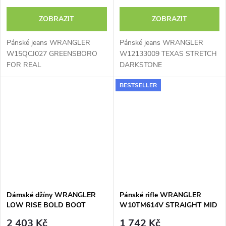
ZOBRAZIT
ZOBRAZIT
Pánské jeans WRANGLER
Pánské jeans WRANGLER
W15QCJ027 GREENSBORO
W12133009 TEXAS STRETCH
FOR REAL
DARKSTONE
BESTSELLER
Dámské džíny WRANGLER
Pánské rifle WRANGLER
LOW RISE BOLD BOOT
W10TM614V STRAIGHT MID
SOUTHEAST 112378717
STONE
2 403 Kč
1 742 Kč