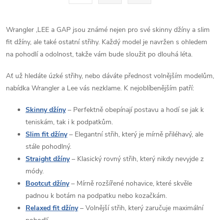
t
á
r
d
á
Wrangler ,LEE a GAP jsou známé nejen pro své skinny džíny a slim
a
n
fit džíny, ale také ostatní střihy. Každý model je navržen s ohledem
k
na pohodlí a odolnost, takže vám bude sloužit po dlouhá léta.
c
o
Ať už hledáte úzké střihy, nebo dáváte přednost volnějším modelům,
í
v
nabídka Wrangler a Lee vás nezklame. K nejoblíbenějším patří:
á
p
n
Skinny džíny
– Perfektně obepínají postavu a hodí se jak k
r
í
teniskám, tak i k podpatkům.
Slim fit džíny
– Elegantní střih, který je mírně přiléhavý, ale
v
stále pohodlný.
k
Straight džíny
– Klasický rovný střih, který nikdy nevyjde z
módy.
y
Bootcut džíny
– Mírně rozšířené nohavice, které skvěle
padnou k botám na podpatku nebo kozačkám.
v
Relaxed fit džíny
– Volnější střih, který zaručuje maximální