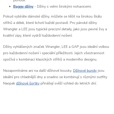
ý
pohodlí.
Baggy džíny
- Džíny s velmi širokými nohavicemi.
p
Pokud vybíráte dámské džíny, můžete se těšit na širokou škálu
i
střihů a délek, které lichotí každé postavě. Pro pánské džíny
s
Wrangler a LEE jsou typické precizní detaily, jako jsou pevné švy a
kvalitní zipy, které vydrží každodenní nošení.
u
Džíny vyhlášených značek Wrangler, LEE a GAP jsou ideální volbou
pro každodenní nošení i speciální příležitosti. Jejich všestrannost
spočívá v kombinaci klasických střihů a moderního designu.
Nezapomínáme ani na další džínové kousky.
Džínové bundy
jsou
ideální pro chladnější dny a snadno se kombinují s různými outfity.
Naopak
džínové šortky
přinášejí svěží vzhled do letních dní.