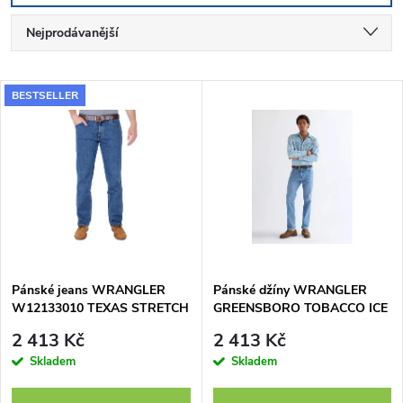
Ř
Nejprodávanější
a
Nejlevnější
V
BESTSELLER
Nejdražší
z
ý
Abecedně
e
p
n
i
í
s
p
Pánské jeans WRANGLER
Pánské džíny WRANGLER
W12133010 TEXAS STRETCH
GREENSBORO TOBACCO ICE
p
STONEWASH
112377761
r
2 413 Kč
2 413 Kč
r
Skladem
Skladem
o