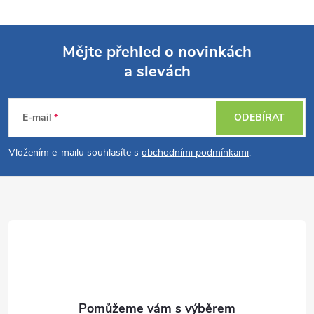
Mějte přehled o novinkách
a slevách
Z
á
E-mail
ODEBÍRAT
p
Vložením e-mailu souhlasíte s
obchodními podmínkami
.
a
t
í