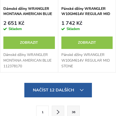
Dámské džíny WRANGLER
Pánské džíny WRANGLER
MONTANA AMERICAN BLUE
W10GM614V REGULAR MID
112378170
STONE
2 651 Kč
1 742 Kč
Skladem
Skladem
ZOBRAZIT
ZOBRAZIT
Dámské džíny WRANGLER
Pánské džíny WRANGLER
MONTANA AMERICAN BLUE
W10GM614V REGULAR MID
112378170
STONE
O
NAČÍST 12 DALŠÍCH
v
l
S
1
36