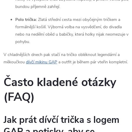
bundou příjemně zahřejí.
Polo trička:
Zlatá střední cesta mezi obyčejným tričkem a
formálnější košilí. Výborná volba na vysvědčení, do divadla
nebo na nedělní oběd u babičky, která holky nijak neomezuje v
pohybu.
V chladnějších dnech pak stačí na tričko obléknout legendární a
měkoučkou
dívčí mikinu GAP
a outfit je během pár vteřin kompletní.
Často kladené otázky
(FAQ)
Jak prát dívčí trička s logem
GAP a potisky, aby se