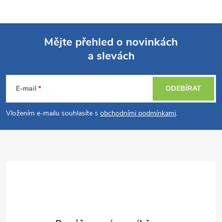
Mějte přehled o novinkách
a slevách
Z
á
E-mail
ODEBÍRAT
p
Vložením e-mailu souhlasíte s
obchodními podmínkami
.
a
t
í