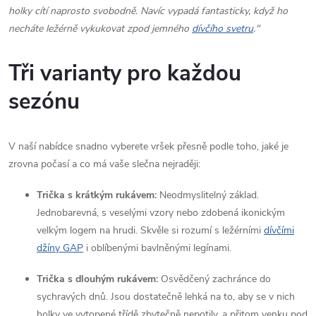
v
holky cítí naprosto svobodně. Navíc vypadá fantasticky, když ho
necháte ležérně vykukovat zpod jemného
dívčího svetru
."
ý
p
Tři varianty pro každou
i
sezónu
s
u
V naší nabídce snadno vyberete vršek přesně podle toho, jaké je
zrovna počasí a co má vaše slečna nejraději:
Trička s krátkým rukávem:
Neodmyslitelný základ.
Jednobarevná, s veselými vzory nebo zdobená ikonickým
velkým logem na hrudi. Skvěle si rozumí s ležérními
dívčími
džíny GAP
i oblíbenými bavlněnými legínami.
Trička s dlouhým rukávem:
Osvědčený zachránce do
sychravých dnů. Jsou dostatečně lehká na to, aby se v nich
holky ve vytopené třídě zbytečně nepotily, a přitom venku pod