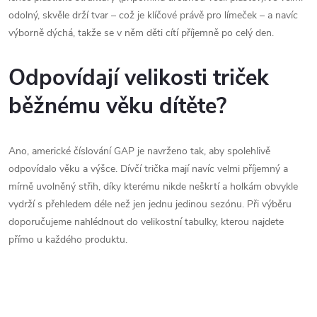
odolný, skvěle drží tvar – což je klíčové právě pro límeček – a navíc
výborně dýchá, takže se v něm děti cítí příjemně po celý den.
Odpovídají velikosti triček
běžnému věku dítěte?
Ano, americké číslování GAP je navrženo tak, aby spolehlivě
odpovídalo věku a výšce. Dívčí trička mají navíc velmi příjemný a
mírně uvolněný střih, díky kterému nikde neškrtí a holkám obvykle
vydrží s přehledem déle než jen jednu jedinou sezónu. Při výběru
doporučujeme nahlédnout do velikostní tabulky, kterou najdete
přímo u každého produktu.