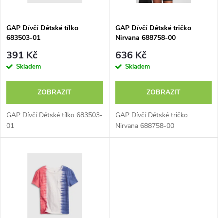
í
s
p
GAP Dívčí Dětské tílko
GAP Dívčí Dětské tričko
683503-01
Nirvana 688758-00
p
r
391 Kč
636 Kč
r
Skladem
Skladem
o
o
ZOBRAZIT
ZOBRAZIT
d
d
GAP Dívčí Dětské tílko 683503-
GAP Dívčí Dětské tričko
u
01
Nirvana 688758-00
u
k
k
t
t
ů
ů