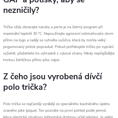
nezničily?
Trička vždy obracejte naruby a perte je na šetrný program při
maximální teplotě 30 °C. Nepoužívejte agresivní odstraňovače skvrn
přímo na logo a raději se vyhněte sušičce, která by mohla velký
pogumovaný potisk popraskat. Pokud potřebujete tričko po vyprání
vyžehlit, přežehlete ho výhradně z rubové strany. Nikdy nepřejíždějte
horkou žehličkou přímo přes nápis.
Z čeho jsou vyrobená dívčí
polo trička?
Polo trička se nejčastěji vyrábějí ze speciálního bavlněného úpletu
zvaného piké (pique). Ten poznáte na první pohled podle jemné,
lehce plastické struktury (připomíná drobnou včelí plástev). Je velmi