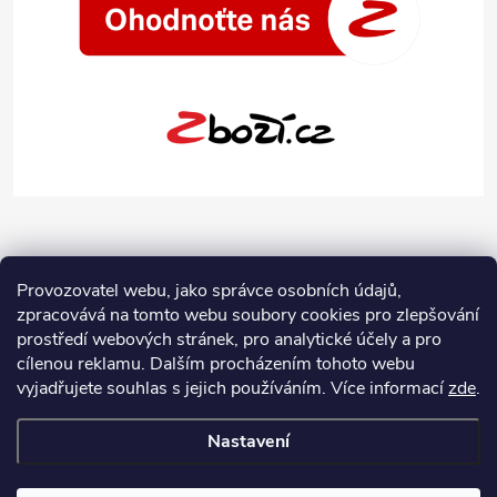
Provozovatel webu, jako správce osobních údajů,
zpracovává na tomto webu soubory cookies pro zlepšování
prostředí webových stránek, pro analytické účely a pro
cílenou reklamu. Dalším procházením tohoto webu
vyjadřujete souhlas s jejich používáním.
Více informací
zde
.
Nastavení
Copyright 2026
Jeans-Shop.cz
. Všechna práva vyhrazena.
Upravit
nastavení cookies