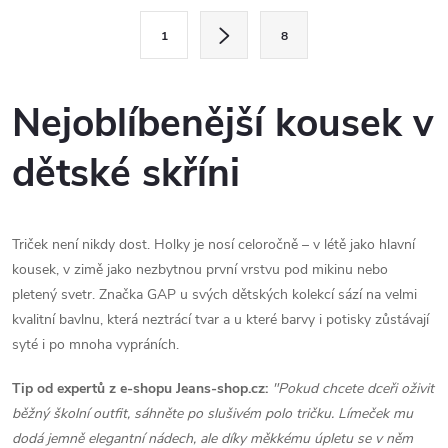
l
S
1
8
t
á
r
d
á
Nejoblíbenější kousek v
a
n
dětské skříni
k
c
o
í
v
á
Triček není nikdy dost. Holky je nosí celoročně – v létě jako hlavní
p
kousek, v zimě jako nezbytnou první vrstvu pod mikinu nebo
n
r
pletený svetr. Značka GAP u svých dětských kolekcí sází na velmi
í
kvalitní bavlnu, která neztrácí tvar a u které barvy i potisky zůstávají
v
syté i po mnoha vypráních.
k
Tip od expertů z e-shopu Jeans-shop.cz:
"Pokud chcete dceři oživit
y
běžný školní outfit, sáhněte po slušivém polo tričku. Límeček mu
dodá jemně elegantní nádech, ale díky měkkému úpletu se v něm