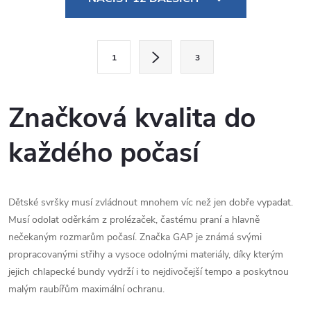
v
l
S
1
3
t
á
r
d
á
Značková kvalita do
a
n
každého počasí
k
c
o
í
v
á
Dětské svršky musí zvládnout mnohem víc než jen dobře vypadat.
p
Musí odolat oděrkám z prolézaček, častému praní a hlavně
n
r
nečekaným rozmarům počasí. Značka GAP je známá svými
í
propracovanými střihy a vysoce odolnými materiály, díky kterým
v
jejich chlapecké bundy vydrží i to nejdivočejší tempo a poskytnou
malým raubířům maximální ochranu.
k