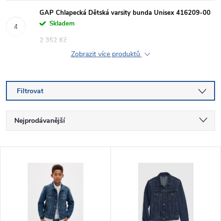
GAP Chlapecká Dětská varsity bunda Unisex 416209-00
Skladem
2 352 Kč
Zobrazit více produktů
Filtrovat
Ř
Nejprodávanější
a
Nejlevnější
V
Nejdražší
z
ý
Abecedně
e
p
n