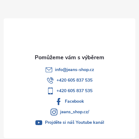
a
t
í
info
@
jeans-shop.cz
+420 605 837 535
+420 605 837 535
Facebook
jeans_shop.cz/
Projděte si náš Youtube kanál