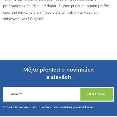
prošívaných zimních bund doporučujeme přidat do bubnu pračky
speciální míčky na praní (nebo čisté tenisáky), které zabrání
shlukování vnitřní výplně.
Mějte přehled o novinkách
a slevách
Z
á
E-mail
ODEBÍRAT
p
Vložením e-mailu souhlasíte s
obchodními podmínkami
.