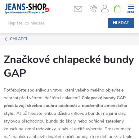
Přejít
NÁKUPNÍ
KOŠÍK
na
obsah
HLEDAT
CHLAPCI
Značkové chlapecké bundy
GAP
Potřebujete spolehlivou vrstvu, která vašeho malého objevitele
ochrání před větrem, deštěm i chladem?
Chlapecké bundy GAP
představují skvělou souhru
odolnosti
a moderního amerického
stylu..
Ať už hledáte lehkou džísku (riflovou bundu) na jarní dny,
stylovou přechodnou bundu do školy, nebo pořádně zateplený
kousek na zimní radovánky, u nás si určitě vyberete. Prozkoumejte
naši nabídku a objevte kvalitní klučičí bundy, které děti udrží v teple,