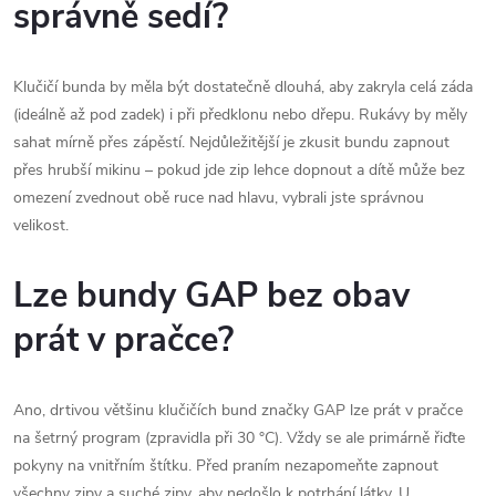
správně sedí?
Klučičí bunda by měla být dostatečně dlouhá, aby zakryla celá záda
(ideálně až pod zadek) i při předklonu nebo dřepu. Rukávy by měly
sahat mírně přes zápěstí. Nejdůležitější je zkusit bundu zapnout
přes hrubší mikinu – pokud jde zip lehce dopnout a dítě může bez
omezení zvednout obě ruce nad hlavu, vybrali jste správnou
velikost.
Lze bundy GAP bez obav
prát v pračce?
Ano, drtivou většinu klučičích bund značky GAP lze prát v pračce
na šetrný program (zpravidla při 30 °C). Vždy se ale primárně řiďte
pokyny na vnitřním štítku. Před praním nezapomeňte zapnout
všechny zipy a suché zipy, aby nedošlo k potrhání látky. U