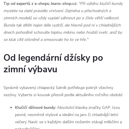
y
Tip od expertů z e-shopu Jeans-shop.cz:
"Při výběru klučičí bundy
myslete na zlaté pravidlo vrstvení. Zejména u přechodných a
v
zimních modelů se vždy vyplatí sáhnout po o číslo větší velikosti.
Bunda tak dítěti nejen déle vydrží, ale hlavně pod ni v chladnějších
ý
dnech pohodlně schováte teplou mikinu nebo hrubší svetr, aniž by
p
se kluk cítil stísněně a omezovalo ho to ve hře."
i
Od legendární džísky po
s
zimní výbavu
u
Správně vybavený chlapecký šatník potřebuje pokrýt všechny
sezóny. Vyberte si kousek přesně podle aktuálního ročního období:
Klučičí džínové bundy:
Absolutní klasika značky GAP. Jsou
pevné, nesmírně stylové a ideální na jaro či chladnější letní
večery. Navíc se s každým dalším nošením stávají měkčími a