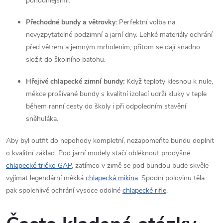
pohodlnějšími.
Přechodné bundy a větrovky:
Perfektní volba na
nevyzpytatelné podzimní a jarní dny. Lehké materiály ochrání
před větrem a jemným mrholením, přitom se dají snadno
složit do školního batohu.
Hřejivé chlapecké zimní bundy:
Když teploty klesnou k nule,
měkce prošívané bundy s kvalitní izolací udrží kluky v teple
během ranní cesty do školy i při odpoledním stavění
sněhuláka.
Aby byl outfit do nepohody kompletní, nezapomeňte bundu doplnit
o kvalitní základ. Pod jarní modely stačí obléknout prodyšné
chlapecké tričko GAP
, zatímco v zimě se pod bundou bude skvěle
vyjímat legendární měkká
chlapecká
mikina
. Spodní polovinu těla
pak spolehlivě ochrání vysoce odolné
chlapecké rifle
.