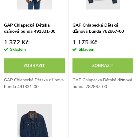
i
í
s
p
GAP Chlapecká Dětská
GAP Chlapecká Dětská
džínová bunda 491331-00
džínová bunda 782867-00
p
r
1 372 Kč
1 175 Kč
r
Skladem
Skladem
o
o
ZOBRAZIT
ZOBRAZIT
d
d
GAP Chlapecká Dětská džínová
GAP Chlapecká Dětská džínová
u
bunda 491331-00
bunda 782867-00
u
k
k
t
t