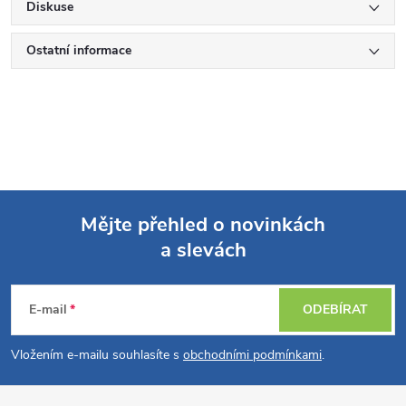
Diskuse
Ostatní informace
Mějte přehled o novinkách
a slevách
Z
á
E-mail
ODEBÍRAT
p
Vložením e-mailu souhlasíte s
obchodními podmínkami
.
a