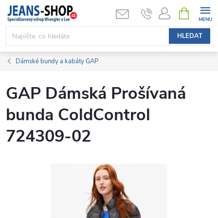
Přejít
NÁKUPNÍ
KOŠÍK
na
obsah
HLEDAT
Dámské bundy a kabáty GAP
GAP Dámská Prošívaná
bunda ColdControl
724309-02