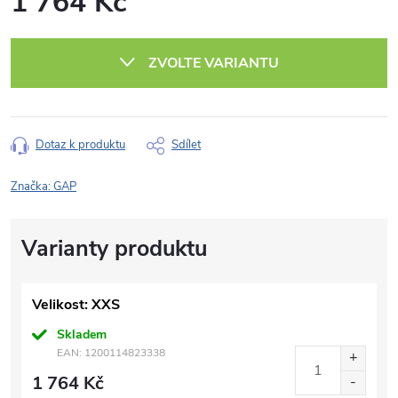
1 764 Kč
Měrná
cena:
ZVOLTE VARIANTU
Dotaz k produktu
Sdílet
Značka:
GAP
Velikost: XXS
Skladem
EAN:
1200114823338
1 764 Kč