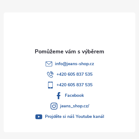
t
í
info
@
jeans-shop.cz
+420 605 837 535
+420 605 837 535
Facebook
jeans_shop.cz/
Projděte si náš Youtube kanál