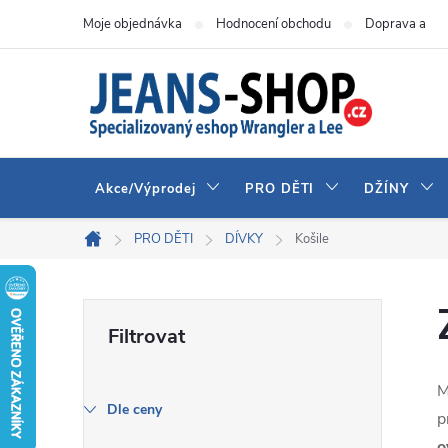
Přejít
Moje objednávka
Hodnocení obchodu
Doprava a pla
na
obsah
Akce/Výprodej
PRO DĚTI
DŽÍNY
PRO DĚTI
DÍVKY
Košile
Domů
P
o
M
s
Dle ceny
p
o