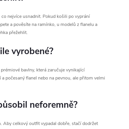
co nejvíce usnadnit. Pokud košili po vyprání
pete a pověsíte na ramínko, u modelů z flanelu a
hka přežehlit.
šile vyrobené?
 prémiové bavlny, která zaručuje vynikající
í a počesaný flanel nebo na pevnou, ale přitom velmi
epůsobil neforemně?
 Aby celkový outfit vypadal dobře, stačí dodržet