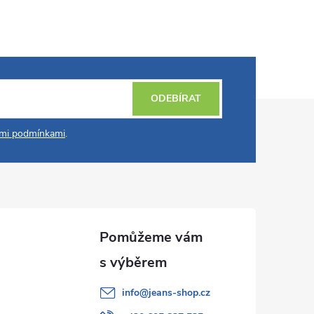
ODEBÍRAT
mi podmínkami
.
info
@
jeans-shop.cz