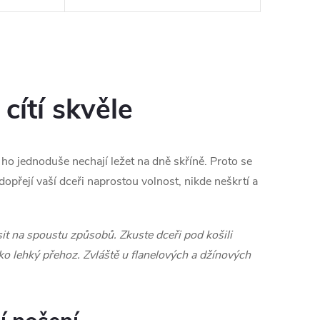
cítí skvěle
ho jednoduše nechají ležet na dně skříně. Proto se
opřejí vaší dceři naprostou volnost, nikde neškrtí a
sit na spoustu způsobů. Zkuste dceři pod košili
ko lehký přehoz. Zvláště u flanelových a džínových