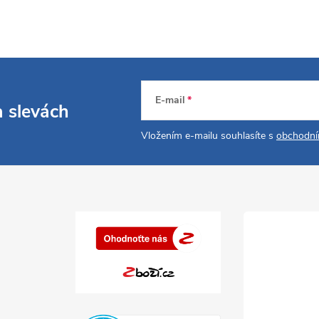
E-mail
a slevách
Vložením e-mailu souhlasíte s
obchodní