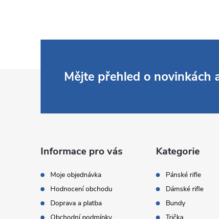
Z
Mějte přehled o novinkách
á
p
a
Informace pro vás
Kategorie
t
Moje objednávka
Pánské rifle
Hodnocení obchodu
Dámské rifle
í
Doprava a platba
Bundy
Obchodní podmínky
Trička