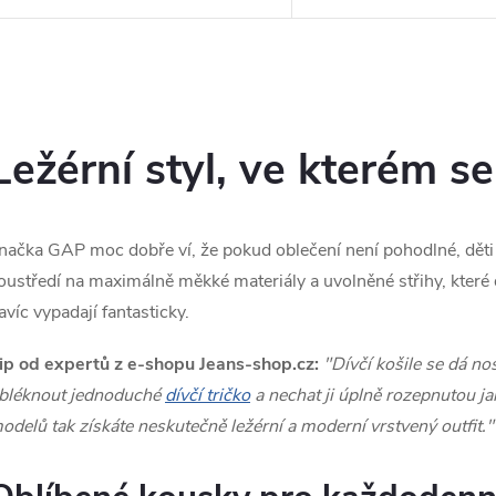
u
k
O
t
v
Ležérní styl, ve kterém se 
ů
á
načka GAP moc dobře ví, že pokud oblečení není pohodlné, děti 
d
oustředí na maximálně měkké materiály a uvolněné střihy, které d
avíc vypadají fantasticky.
a
c
ip od expertů z e-shopu Jeans-shop.cz:
"Dívčí košile se dá no
bléknout jednoduché
dívčí tričko
a nechat ji úplně rozepnutou ja
odelů tak získáte neskutečně ležérní a moderní vrstvený outfit."
p