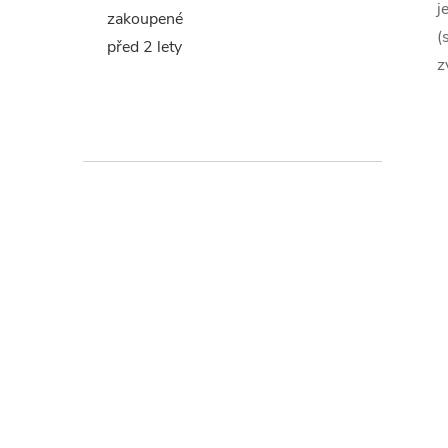
j
zakoupené
(
před 2 lety
z