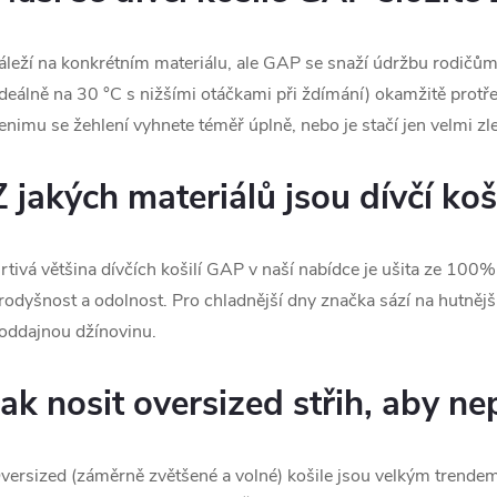
áleží na konkrétním materiálu, ale GAP se snaží údržbu rodičům 
ideálně na 30 °C s nižšími otáčkami při ždímání) okamžitě protře
enimu se žehlení vyhnete téměř úplně, nebo je stačí jen velmi zle
Z jakých materiálů jsou dívčí ko
rtivá většina dívčích košilí GAP v naší nabídce je ušita ze 100%
rodyšnost a odolnost. Pro chladnější dny značka sází na hutnějš
oddajnou džínovinu.
Jak nosit oversized střih, aby n
versized (záměrně zvětšené a volné) košile jsou velkým trendem.