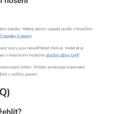
í nošení
ého šatníku. Měkký denim vypadá skvěle s tmavšími
čí tepláky či legíny
.
é vzory jsou neuvěřitelně stylové, materiál je
inaci s klasickými modrými
dívčími džíny GAP
.
ně obrovským hitem. Dívkám poskytuje maximální
džínů s vyšším pasem.
AQ)
žehlit?