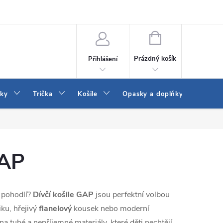
Vrácení a výměna zboží
Reklamace
Jak vybrat džíny Wrangler a
NÁKUPNÍ
KOŠÍK
Prázdný košík
Přihlášení
tky
Trička
Košile
Opasky a doplňky
Šaty
GAP
í pohodlí?
Dívčí košile GAP
jsou perfektní volbou
iku, hřejivý
flanelový
kousek nebo moderní
a tuhé a nepříjemné materiály, které děti nechtějí