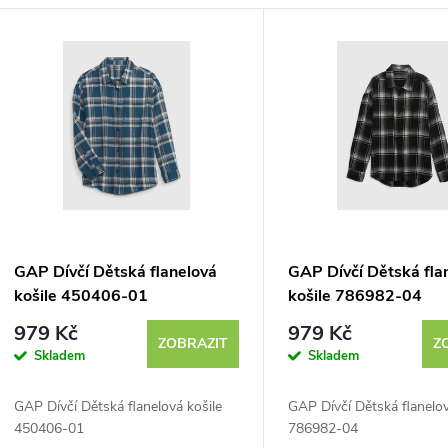
V
ý
p
s
p
GAP Dívčí Dětská flanelová
GAP Dívčí Dětská fla
košile 450406-01
košile 786982-04
r
979 Kč
979 Kč
ZOBRAZIT
Z
Skladem
Skladem
o
GAP Dívčí Dětská flanelová košile
GAP Dívčí Dětská flanelov
d
450406-01
786982-04