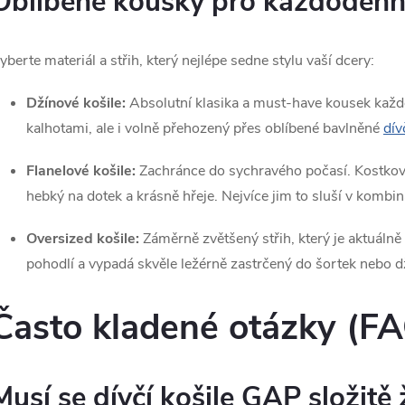
Oblíbené kousky pro každodenn
v
yberte materiál a střih, který nejlépe sedne stylu vaší dcery:
k
Džínové košile:
Absolutní klasika a must-have kousek každ
y
kalhotami, ale i volně přehozený přes oblíbené bavlněné
dív
v
Flanelové košile:
Zachránce do sychravého počasí. Kostkovan
ý
hebký na dotek a krásně hřeje. Nejvíce jim to sluší v komb
p
Oversized košile:
Záměrně zvětšený střih, který je aktuál
pohodlí a vypadá skvěle ležérně zastrčený do šortek nebo 
s
Často kladené otázky (F
u
Musí se dívčí košile GAP složitě 