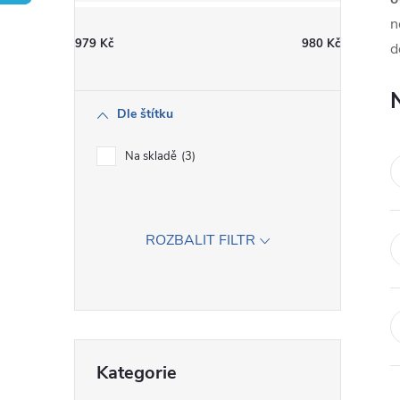
t
n
979
Kč
980
Kč
d
r
a
Dle štítku
n
Na skladě
3
n
í
ROZBALIT FILTR
p
a
Přeskočit
n
Kategorie
kategorie