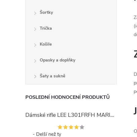
Šortky
Z
(
Trička
d
Košile
Opasky a doplňky
D
Šaty a sukně
p
p
POSLEDNÍ HODNOCENÍ PRODUKTŮ
Dámské rifle LEE L301FRFH MARION STRAIGHT RINSE
O
- Delší než ty