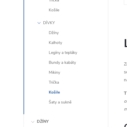
Trička
Košile
DÍVKY
Džíny
Kalhoty
l
Legíny a tepláky
Bundy a kabáty
Z
s
Mikiny
n
Trička
Košile
T
o
Šaty a sukně
í
m
DŽÍNY