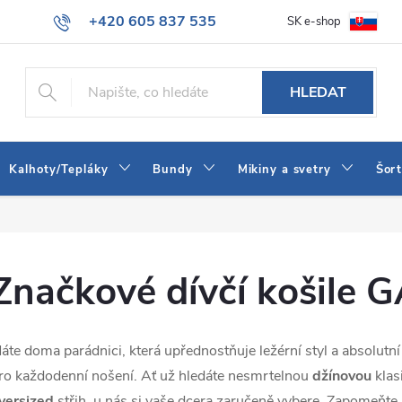
+420 605 837 535
SK e-shop
tba
Obchodní podmínky
Naše prodejna
Blog
Kontakt
info@jeans-shop.cz
HLEDAT
Kalhoty/Tepláky
Bundy
Mikiny a svetry
Šor
Značkové dívčí košile 
áte doma parádnici, která upřednostňuje ležérní styl a absolutn
ro každodenní nošení. Ať už hledáte nesmrtelnou
džínovou
klas
versized
střih, u nás si vaše dcera zaručeně vybere. Zapomeňte n