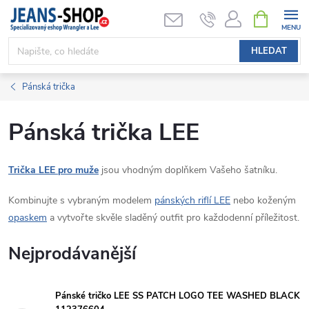
Přejít
NÁKUPNÍ
KOŠÍK
na
obsah
HLEDAT
Pánská trička
Pánská trička LEE
Trička LEE pro muže
jsou vhodným doplňkem Vašeho šatníku.
Kombinujte s vybraným modelem
pánských riflí LEE
nebo koženým
opaskem
a vytvořte skvěle sladěný outfit pro každodenní příležitost.
Nejprodávanější
Pánské tričko LEE SS PATCH LOGO TEE WASHED BLACK