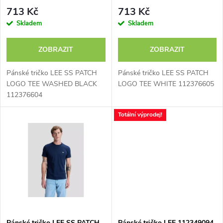
p
112376604
r
713 Kč
713 Kč
r
Skladem
Skladem
o
o
ZOBRAZIT
ZOBRAZIT
d
d
Pánské tričko LEE SS PATCH
Pánské tričko LEE SS PATCH
u
LOGO TEE WASHED BLACK
LOGO TEE WHITE 112376605
112376604
u
k
Totální výprodej!
k
t
t
ů
ů
Pánské tričko LEE SS PATCH
Pánské tričko LEE 112349094