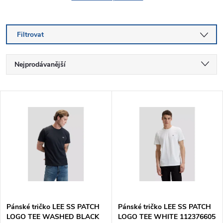
Filtrovat
Ř
Nejprodávanější
a
Nejlevnější
V
Nejdražší
z
ý
Abecedně
e
p
n
i
í
s
p
Pánské tričko LEE SS PATCH
Pánské tričko LEE SS PATCH
LOGO TEE WASHED BLACK
LOGO TEE WHITE 112376605