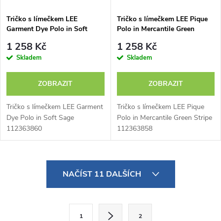
Tričko s límečkem LEE
Tričko s límečkem LEE Pique
Garment Dye Polo in Soft
Polo in Mercantile Green
Sage 112363860
Stripe 112363858
1 258 Kč
1 258 Kč
Skladem
Skladem
ZOBRAZIT
ZOBRAZIT
Tričko s límečkem LEE Garment
Tričko s límečkem LEE Pique
Dye Polo in Soft Sage
Polo in Mercantile Green Stripe
112363860
112363858
O
NAČÍST 11 DALŠÍCH
v
l
S
1
2