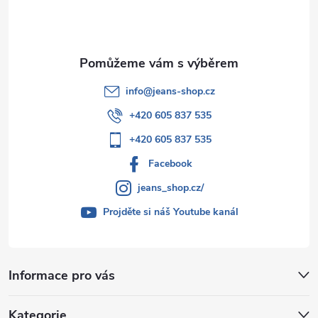
ý
í
p
i
s
info
@
jeans-shop.cz
u
+420 605 837 535
+420 605 837 535
Facebook
jeans_shop.cz/
Projděte si náš Youtube kanál
Informace pro vás
Kategorie