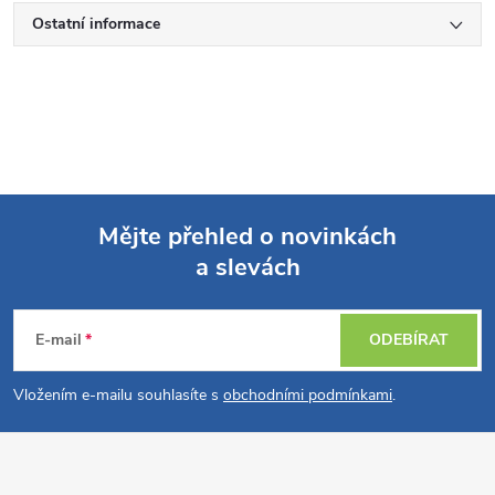
Ostatní informace
Mějte přehled o novinkách
a slevách
Z
á
E-mail
ODEBÍRAT
p
Vložením e-mailu souhlasíte s
obchodními podmínkami
.
a