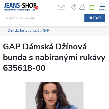
Přejít
NÁKUPNÍ
KOŠÍK
na
obsah
HLEDAT
Dámské bundy a kabáty GAP
GAP Dámská Džínová
bunda s nabíranými rukávy
635618-00