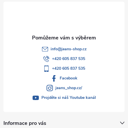
t
í
info
@
jeans-shop.cz
+420 605 837 535
+420 605 837 535
Facebook
jeans_shop.cz/
Projděte si náš Youtube kanál
Informace pro vás