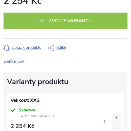
2 254 Kč
Měrná
cena:
ZVOLTE VARIANTU
Dotaz k produktu
Sdílet
Značka:
GAP
Velikost: XXS
Skladem
EAN:
1200114546961
2 254 Kč