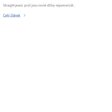
Straight jeans: proč jsou rovné džíny nejuniverzál...
Celý článek