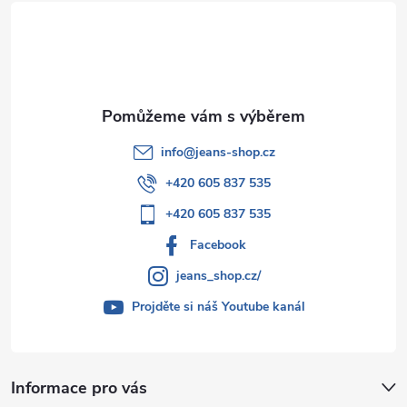
t
k
í
y
v
ý
p
info
@
jeans-shop.cz
+420 605 837 535
i
+420 605 837 535
s
Facebook
u
jeans_shop.cz/
Projděte si náš Youtube kanál
Informace pro vás