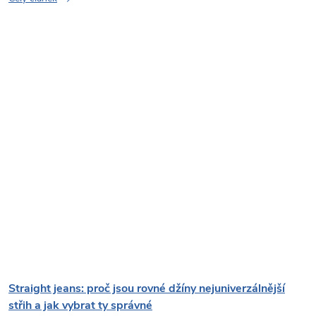
Straight jeans: proč jsou rovné džíny nejuniverzálnější
střih a jak vybrat ty správné