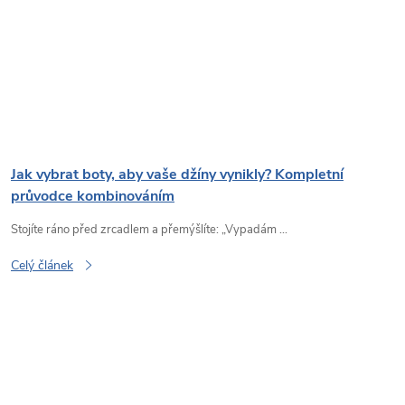
Jak vybrat boty, aby vaše džíny vynikly? Kompletní
průvodce kombinováním
Stojíte ráno před zrcadlem a přemýšlíte: „Vypadám ...
Celý článek