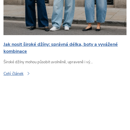
s
č
l
á
Jak nosit široké džíny: správná délka, boty a vyvážené
kombinace
n
Široké džíny mohou působit uvolněně, upraveně i vý...
k
Celý článek
ů