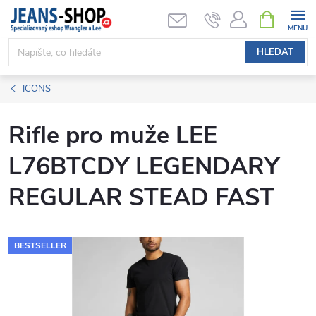
Přejít
NÁKUPNÍ
KOŠÍK
na
obsah
HLEDAT
ICONS
Rifle pro muže LEE
L76BTCDY LEGENDARY
REGULAR STEAD FAST
BESTSELLER