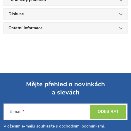
Diskuse
Ostatní informace
Mějte přehled o novinkách
a slevách
Z
á
E-mail
ODEBÍRAT
p
Vložením e-mailu souhlasíte s
obchodními podmínkami
.