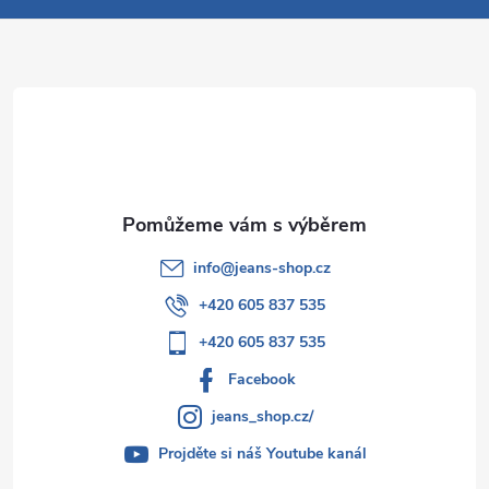
a
t
í
info
@
jeans-shop.cz
+420 605 837 535
+420 605 837 535
Facebook
jeans_shop.cz/
Projděte si náš Youtube kanál