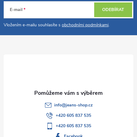
á
E-mail
ODEBÍRAT
p
Vložením e-mailu souhlasíte s
obchodními podmínkami
.
a
t
í
info
@
jeans-shop.cz
+420 605 837 535
+420 605 837 535
Facebook