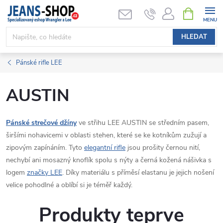
Přejít
NÁKUPNÍ
KOŠÍK
na
obsah
HLEDAT
Pánské rifle LEE
AUSTIN
Pánské strečové džíny
ve střihu LEE AUSTIN se středním pasem,
širšími nohavicemi v oblasti stehen, které se ke kotníkům zužují a
zipovým zapínáním. Tyto
elegantní rifle
jsou prošity černou nití,
nechybí ani mosazný knoflík spolu s nýty a černá kožená nášivka s
logem
značky LEE
. Díky materiálu s příměsí elastanu je jejich nošení
velice pohodlné a oblíbí si je téměř každý.
Produkty teprve