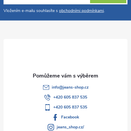
p
í
Vložením e-mailu souhlasíte s
obchodními podmínkami
.
p
a
r
t
v
í
k
y
v
info
@
jeans-shop.cz
ý
+420 605 837 535
p
+420 605 837 535
i
Facebook
s
jeans_shop.cz/