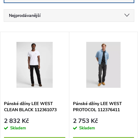
Ř
Nejprodávanější
a
Nejlevnější
V
Nejdražší
z
ý
Abecedně
e
p
n
i
í
s
p
Pánské džíny LEE WEST
Pánské džíny LEE WEST
CLEAN BLACK 112361073
PROTOCOL 112376411
p
r
2 832 Kč
2 753 Kč
r
Skladem
Skladem