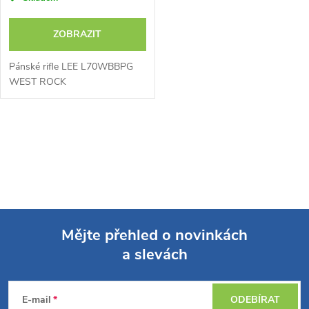
ZOBRAZIT
Pánské rifle LEE L70WBBPG
WEST ROCK
O
v
l
á
Mějte přehled o novinkách
d
a slevách
Z
a
á
c
E-mail
ODEBÍRAT