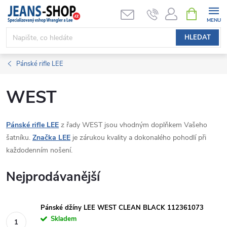
Přejít
NÁKUPNÍ
KOŠÍK
na
obsah
HLEDAT
Pánské rifle LEE
WEST
Pánské rifle LEE
z řady WEST jsou vhodným doplňkem Vašeho
šatníku.
Značka LEE
je zárukou kvality a dokonalého pohodlí při
každodenním nošení.
Nejprodávanější
Pánské džíny LEE WEST CLEAN BLACK 112361073
Skladem