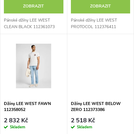
o
o
ZOBRAZIT
ZOBRAZIT
d
d
Pánské džíny LEE WEST
Pánské džíny LEE WEST
u
CLEAN BLACK 112361073
PROTOCOL 112376411
u
k
k
t
t
ů
ů
Džíny LEE WEST FAWN
Džíny LEE WEST BELOW
112358052
ZERO 112373386
2 832 Kč
2 518 Kč
Skladem
Skladem