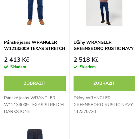
e
p
n
i
í
s
p
Pánské jeans WRANGLER
Džíny WRANGLER
W12133009 TEXAS STRETCH
GREENSBORO RUSTIC NAVY
p
DARKSTONE
112370720
r
2 413 Kč
2 518 Kč
r
Skladem
Skladem
o
o
ZOBRAZIT
ZOBRAZIT
d
d
Pánské jeans WRANGLER
Džíny WRANGLER
u
W12133009 TEXAS STRETCH
GREENSBORO RUSTIC NAVY
DARKSTONE
112370720
u
k
k