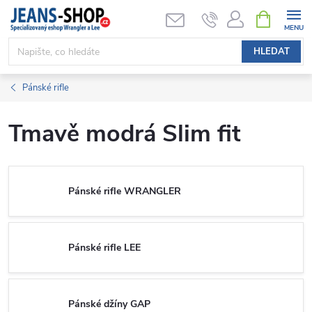
Přejít
NÁKUPNÍ
KOŠÍK
na
obsah
HLEDAT
Pánské rifle
Tmavě modrá Slim fit
Pánské rifle WRANGLER
Pánské rifle LEE
Pánské džíny GAP