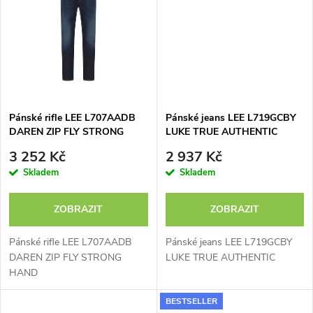
t
t
ů
ů
Pánské rifle LEE L707AADB
Pánské jeans LEE L719GCBY
DAREN ZIP FLY STRONG
LUKE TRUE AUTHENTIC
HAND
3 252 Kč
2 937 Kč
Skladem
Skladem
ZOBRAZIT
ZOBRAZIT
Pánské rifle LEE L707AADB
Pánské jeans LEE L719GCBY
DAREN ZIP FLY STRONG
LUKE TRUE AUTHENTIC
HAND
BESTSELLER