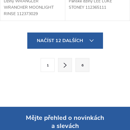
Džíny WRANGLER
Pánské džíny LEE LUKE
WRANCHER MOONLIGHT
STONEY 112365111
RINSE 112373029
O
NAČÍST 12 DALŠÍCH
v
l
S
1
6
t
á
r
d
á
a
n
k
c
o
í
Mějte přehled o novinkách
v
a slevách
á