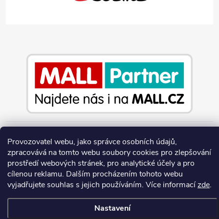
Provozovatel webu, jako správce osobních údajů,
Copyright 2026
Jeans-Shop.cz
. Všechna práva vyhrazena.
Upravit
zpracovává na tomto webu soubory cookies pro zlepšování
nastavení cookies
prostředí webových stránek, pro analytické účely a pro
Vytvořil Shoptet
cílenou reklamu. Dalším procházením tohoto webu
vyjadřujete souhlas s jejich používáním.
Více informací
zde
.
Nastavení