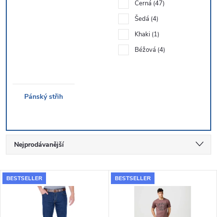
Černá
47
Šedá
4
Khaki
1
Béžová
4
Pánský střih
Ř
Nejprodávanější
a
Nejlevnější
V
BESTSELLER
BESTSELLER
Nejdražší
z
ý
Abecedně