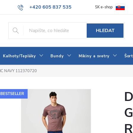
+420 605 837 535
SK e-shop
tba
Obchodní podmínky
Naše prodejna
Blog
Kontakt
info@jeans-shop.cz
HLEDAT
Kalhoty/Tepláky
Bundy
Mikiny a svetry
Šor
C NAVY 112370720
D
BESTSELLER
G
R