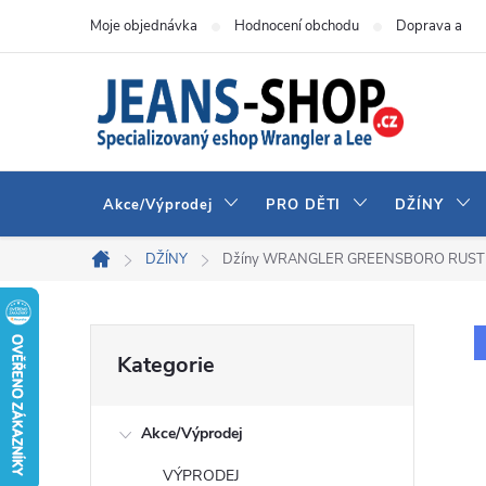
Přejít
Moje objednávka
Hodnocení obchodu
Doprava a pla
na
obsah
Akce/Výprodej
PRO DĚTI
DŽÍNY
DŽÍNY
Džíny WRANGLER GREENSBORO RUSTI
Domů
P
Přeskočit
Kategorie
kategorie
o
Akce/Výprodej
s
VÝPRODEJ