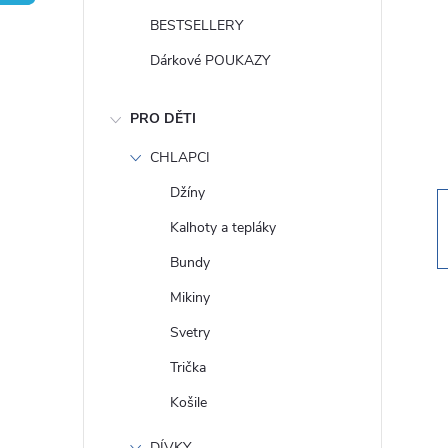
t
BESTSELLERY
r
Dárkové POUKAZY
a
PRO DĚTI
n
CHLAPCI
Džíny
n
Kalhoty a tepláky
í
Bundy
Mikiny
p
Svetry
a
Trička
Košile
n
DÍVKY