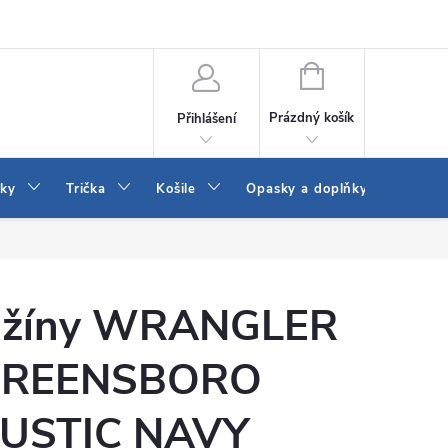
Vrácení a výměna zboží
Reklamace
Jak vybrat džíny Wrangler a
NÁKUPNÍ
KOŠÍK
Prázdný košík
Přihlášení
tky
Trička
Košile
Opasky a doplňky
Šaty
žíny WRANGLER
REENSBORO
USTIC NAVY