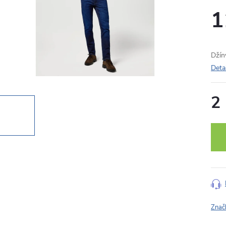
1
Dží
Deta
2
Měr
cena
Znač