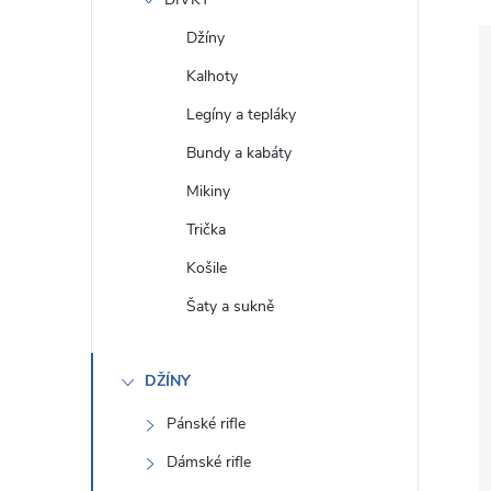
e
Džíny
l
Kalhoty
Legíny a tepláky
Bundy a kabáty
Mikiny
Trička
Košile
Šaty a sukně
DŽÍNY
Pánské rifle
Dámské rifle