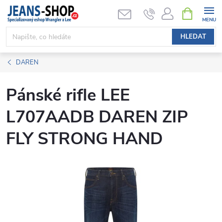
Přejít
NÁKUPNÍ
KOŠÍK
na
obsah
HLEDAT
DAREN
Pánské rifle LEE
L707AADB DAREN ZIP
FLY STRONG HAND