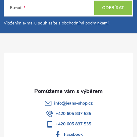
á
E-mail
ODEBÍRAT
p
Vložením e-mailu souhlasíte s
obchodními podmínkami
.
a
t
í
info
@
jeans-shop.cz
+420 605 837 535
+420 605 837 535
Facebook