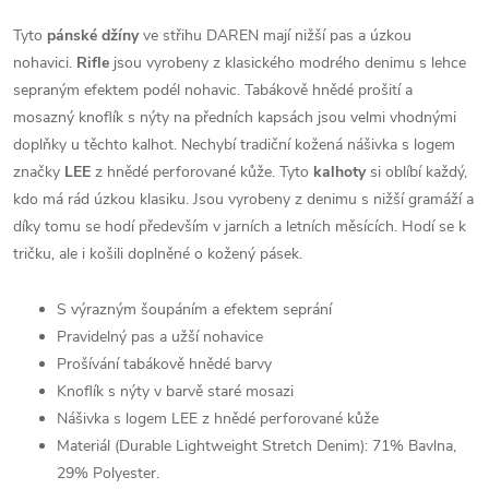
Tyto
pánské džíny
ve střihu DAREN mají nižší pas a úzkou
nohavici.
Rifle
jsou vyrobeny z klasického modrého denimu s lehce
sepraným efektem podél nohavic. Tabákově hnědé prošití a
mosazný knoflík s nýty na předních kapsách jsou velmi vhodnými
doplňky u těchto kalhot. Nechybí tradiční kožená nášivka s logem
značky
LEE
z hnědé perforované kůže. Tyto
kalhoty
si oblíbí každý,
kdo má rád úzkou klasiku. Jsou vyrobeny z denimu s nižší gramáží a
díky tomu se hodí především v jarních a letních měsících. Hodí se k
tričku, ale i košili doplněné o kožený pásek.
S výrazným šoupáním a efektem seprání
Pravidelný pas a užší nohavice
Prošívání tabákově hnědé barvy
Knoflík s nýty v barvě staré mosazi
Nášivka s logem LEE z hnědé perforované kůže
Materiál (Durable Lightweight Stretch Denim): 71% Bavlna,
29% Polyester.