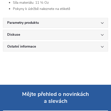
Síla materiálu: 11 ½ Oz
Pokyny k údržbě naleznete na etiketě
Parametry produktu
Diskuse
Ostatní informace
Mějte přehled o novinkách
a slevách
Z