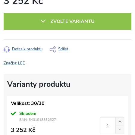
3 252 Kč
Měrná
cena:
ZVOLTE VARIANTU
Dotaz k produktu
Sdílet
Značka:
LEE
Velikost: 30/30
Skladem
EAN:
5401018832327
3 252 Kč