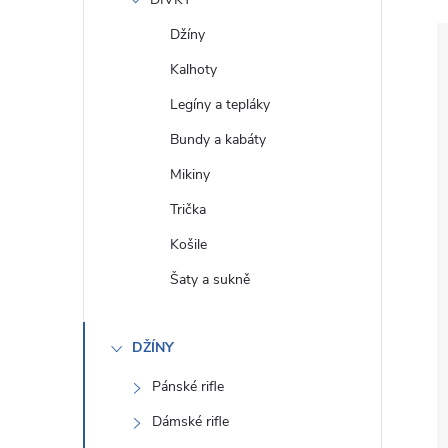
e
Džíny
l
Kalhoty
Legíny a tepláky
Bundy a kabáty
Mikiny
Trička
Košile
Šaty a sukně
DŽÍNY
Pánské rifle
Dámské rifle