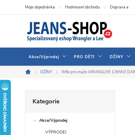
Přejít
Moje objednávka
Hodnocení obchodu
Doprava a pla
na
obsah
Akce/Výprodej
PRO DĚTI
DŽÍNY
DŽÍNY
Rifle pro muže WRANGLER 13MWZ DA
Domů
P
Přeskočit
Kategorie
kategorie
o
Akce/Výprodej
s
VÝPRODEJ