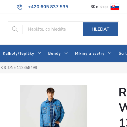
+420 605 837 535
SK e-shop
tba
Obchodní podmínky
Naše prodejna
Blog
Kontakt
info@jeans-shop.cz
HLEDAT
Kalhoty/Tepláky
Bundy
Mikiny a svetry
Šor
RK STONE 112358499
R
1