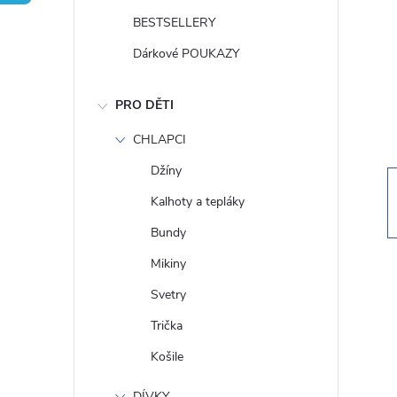
t
BESTSELLERY
r
Dárkové POUKAZY
a
PRO DĚTI
n
CHLAPCI
Džíny
n
Kalhoty a tepláky
í
Bundy
Mikiny
p
Svetry
a
Trička
Košile
n
DÍVKY