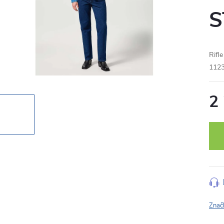
S
Rif
112
2
Měr
cena
Znač