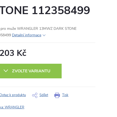
TONE 112358499
le pro muže WRANGLER 13MWZ DARK STONE
358499
Detailní informace
 203 Kč
ná
:
ZVOLTE VARIANTU
Dotaz k produktu
Sdílet
Tisk
ka:
WRANGLER