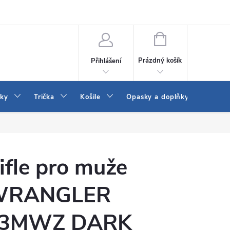
Vrácení a výměna zboží
Reklamace
Jak vybrat džíny Wrangler a
NÁKUPNÍ
KOŠÍK
Prázdný košík
Přihlášení
tky
Trička
Košile
Opasky a doplňky
Šaty
ifle pro muže
WRANGLER
3MWZ DARK