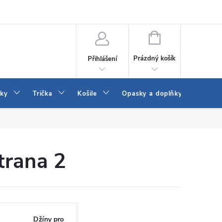
Vrácení a výměna zboží
Reklamace
Jak vybrat džíny Wrangler a
NÁKUPNÍ
KOŠÍK
Prázdný košík
Přihlášení
tky
Trička
Košile
Opasky a doplňky
Šaty
Strana 2
Džíny pro