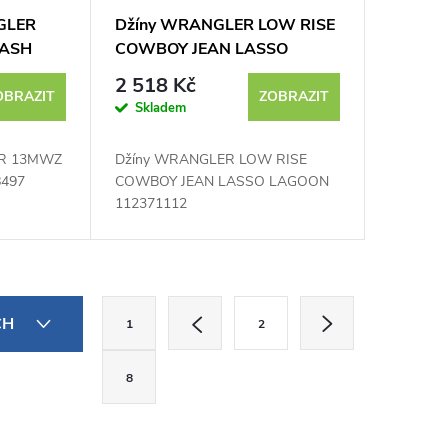
GLER
Džíny WRANGLER LOW RISE
WASH
COWBOY JEAN LASSO
ej
LAGOON 112371112 -
2 518 Kč
výprodej
OBRAZIT
ZOBRAZIT
Skladem
ER 13MWZ
Džíny WRANGLER LOW RISE
8497
COWBOY JEAN LASSO LAGOON
112371112
S
CH
1
2
t
r
8
á
n