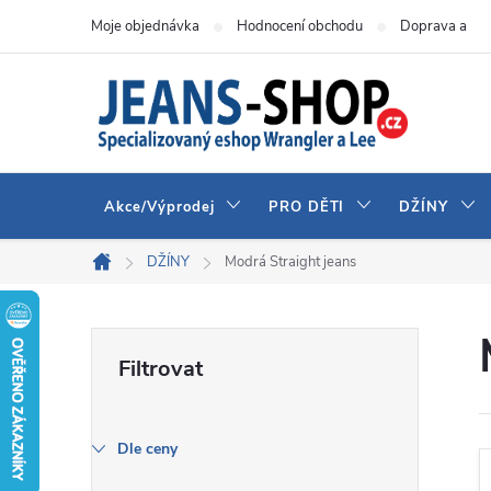
Přejít
Moje objednávka
Hodnocení obchodu
Doprava a pla
na
obsah
Akce/Výprodej
PRO DĚTI
DŽÍNY
DŽÍNY
Modrá Straight jeans
Domů
P
o
s
Dle ceny