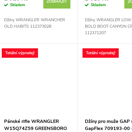
ZOBRAZIT
Z
Skladem
Skladem
o
Džíny WRANGLER WRANCHER
Džíny WRANGLER LOW 
d
OLD HABITS 112373028
BOLD BOOT CANYON C
112371207
u
k
Totální výprodej!
Totální výprodej!
t
ů
Pánské rifle WRANGLER
Džíny pro muže GAP s
W15Q74Z59 GREENSBORO
GapFlex 709193-00 