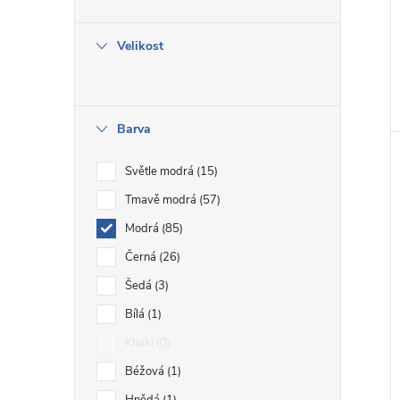
e
Velikost
l
Barva
Světle modrá
15
Tmavě modrá
57
Modrá
85
Černá
26
Šedá
3
Bílá
1
Khaki
0
Béžová
1