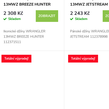
13MWZ BREEZE HUNTER
13MWZ JETSTREAM
112371511 - výprodej
112378998 - výprod
2 308 Kč
2 243 Kč
ZOBRAZIT
Z
Skladem
Skladem
Ikonické džíny WRANGLER
Pánské džíny WRANGL
13MWZ BREEZE HUNTER
JETSTREAM 112378998
112371511
Totální výprodej!
Totální výprodej!