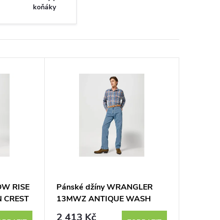
koňáky
OW RISE
Pánské džíny WRANGLER
 CREST
13MWZ ANTIQUE WASH
112358497
2 413 Kč