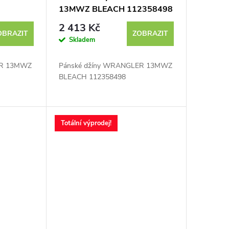
13MWZ BLEACH 112358498
ej
- výprodej
2 413 Kč
OBRAZIT
ZOBRAZIT
Skladem
ER 13MWZ
Pánské džíny WRANGLER 13MWZ
BLEACH 112358498
Totální výprodej!