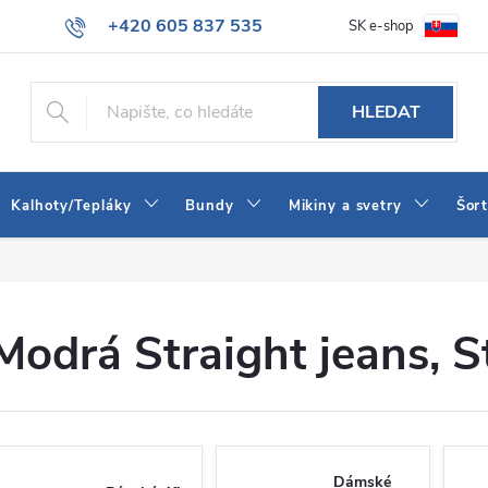
+420 605 837 535
SK e-shop
tba
Obchodní podmínky
Naše prodejna
Blog
Kontakt
info@jeans-shop.cz
HLEDAT
Kalhoty/Tepláky
Bundy
Mikiny a svetry
Šor
Modrá Straight jeans
, 
Dámské