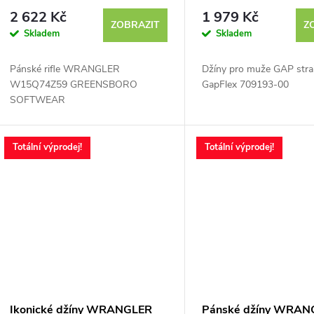
SOFTWEAR
výprodej
2 622 Kč
1 979 Kč
ZOBRAZIT
Z
Skladem
Skladem
Pánské rifle WRANGLER
Džíny pro muže GAP stra
W15Q74Z59 GREENSBORO
GapFlex 709193-00
SOFTWEAR
Totální výprodej!
Totální výprodej!
Ikonické džíny WRANGLER
Pánské džíny WRAN