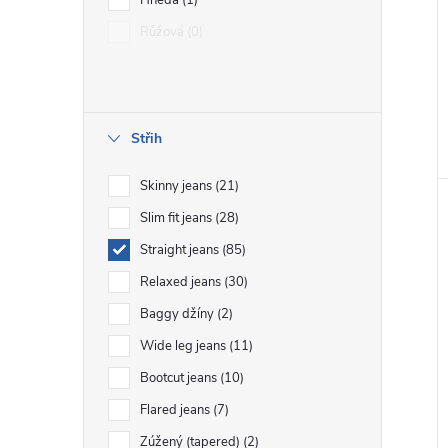
Hnědá
1
Růžová
0
Střih
Skinny jeans
21
Slim fit jeans
28
Straight jeans
85
Relaxed jeans
30
Baggy džíny
2
Wide leg jeans
11
Bootcut jeans
10
Flared jeans
7
Zúžený (tapered)
2