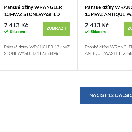
Pánské džíny WRANGLER
Pánské džíny WRAN
13MWZ STONEWASHED
13MWZ ANTIQUE 
112358496 - výprodej
112358497 - výprod
2 413 Kč
2 413 Kč
ZOBRAZIT
Z
Skladem
Skladem
Pánské džíny WRANGLER 13MWZ
Pánské džíny WRANGL
STONEWASHED 112358496
ANTIQUE WASH 11235
O
NAČÍST 12 DALŠÍ
v
á