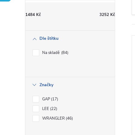
t
1484
Kč
3252
Kč
r
a
Dle štítku
n
Na skladě
84
n
í
i
Značky
p
GAP
17
a
LEE
22
WRANGLER
46
n