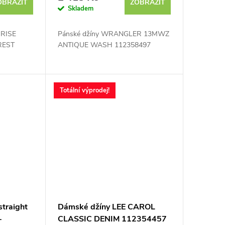
OBRAZIT
ZOBRAZIT
Skladem
RISE
Pánské džíny WRANGLER 13MWZ
REST
ANTIQUE WASH 112358497
Totální výprodej!
traight
Dámské džíny LEE CAROL
-
CLASSIC DENIM 112354457