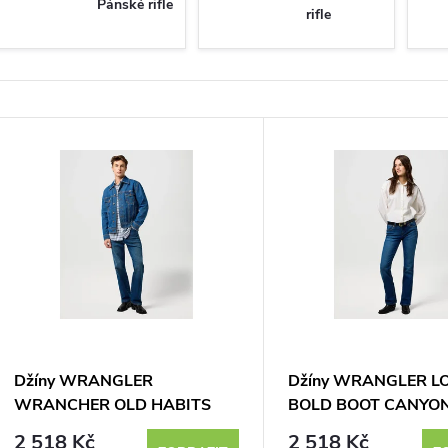
Pánské rifle
rifle
V
ý
p
s
p
Džíny WRANGLER
Džíny WRANGLER L
WRANCHER OLD HABITS
BOLD BOOT CANYON
r
112373028
112371207
2 518 Kč
2 518 Kč