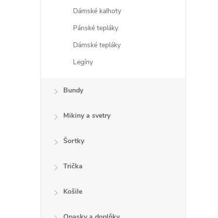
Dámské kalhoty
i
Pánské tepláky
Dámské tepláky
Legíny
Bundy
Mikiny a svetry
Šortky
Trička
Košile
Opasky a doplňky