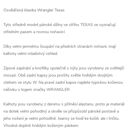
Osvědčená klasika Wrangler Texas
Tyto středně modré pánské džíny ve střihu TEXAS se vyznačují
středním pasem a rovnou nohavicí.
Díky velmi jemnému šoupání na předních stranách nohavic mají
kalhoty velmi mladistvý vzhled.
Zipové zapínání a knoflíky společně s nýty jsou vyrobeny ze světlejší
mosazi. Obě zadní kapsy jsou prošity světle hnědým dvojitým
stehem ve stylu W. Na pravé zadní kapse najdete typickou koženou
nášivku s logem značky WRANGLER.
Kalhoty jsou vyrobeny z denimu s příměsí elastanu, proto je materiál
na dotek velmi pohodlný a skvěle se přizpůsobí pánské postavě a
jeho nošení je velmi pohodlné. Jeansy se hodí ke košili, ale i tričku.
Vhodné doplnit hnědým koženým páskem.