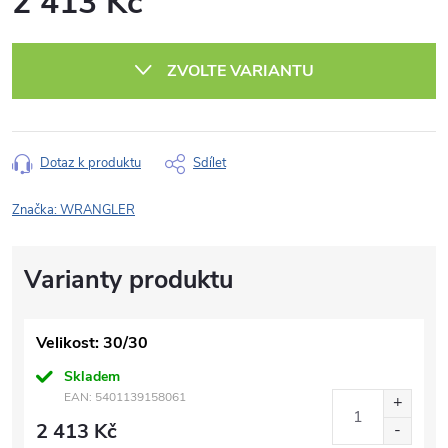
2 413 Kč
Měrná
cena:
ZVOLTE VARIANTU
Dotaz k produktu
Sdílet
Značka:
WRANGLER
Velikost: 30/30
Skladem
EAN:
5401139158061
2 413 Kč