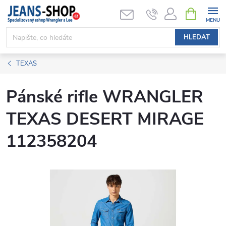
Přejít
NÁKUPNÍ
KOŠÍK
na
obsah
HLEDAT
TEXAS
Pánské rifle WRANGLER
TEXAS DESERT MIRAGE
112358204