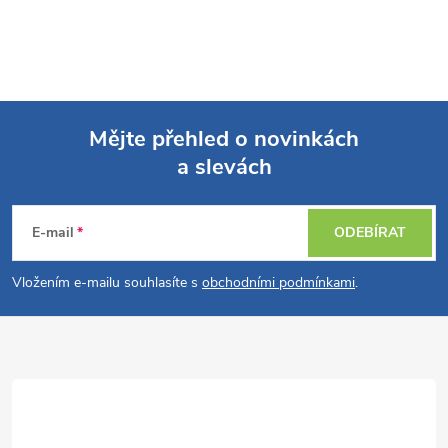
Mějte přehled o novinkách
a slevách
Z
á
E-mail
ODEBÍRAT
p
Vložením e-mailu souhlasíte s
obchodními podmínkami
.
a
t
í