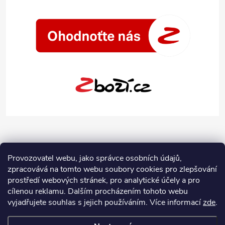
Provozovatel webu, jako správce osobních údajů,
zpracovává na tomto webu soubory cookies pro zlepšování
prostředí webových stránek, pro analytické účely a pro
cílenou reklamu. Dalším procházením tohoto webu
vyjadřujete souhlas s jejich používáním.
Více informací
zde
.