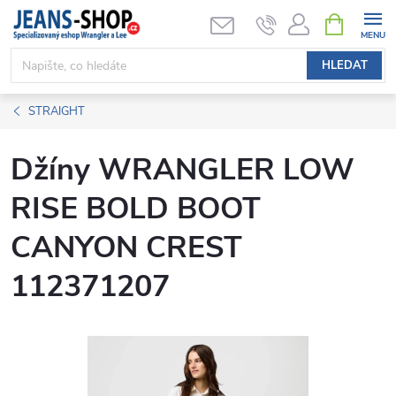
Přejít
NÁKUPNÍ
KOŠÍK
na
obsah
HLEDAT
STRAIGHT
Džíny WRANGLER LOW
RISE BOLD BOOT
CANYON CREST
112371207