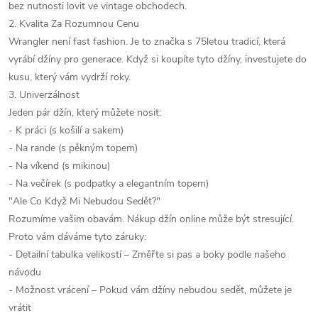
bez nutnosti lovit ve vintage obchodech.
2. Kvalita Za Rozumnou Cenu
Wrangler není fast fashion. Je to značka s 75letou tradicí, která
vyrábí džíny pro generace. Když si koupíte tyto džíny, investujete do
kusu, který vám vydrží roky.
3. Univerzálnost
Jeden pár džín, který můžete nosit:
- K práci (s košilí a sakem)
- Na rande (s pěkným topem)
- Na víkend (s mikinou)
- Na večírek (s podpatky a elegantním topem)
"Ale Co Když Mi Nebudou Sedět?"
Rozumíme vašim obavám. Nákup džín online může být stresující.
Proto vám dáváme tyto záruky:
- Detailní tabulka velikostí – Změřte si pas a boky podle našeho
návodu
- Možnost vrácení – Pokud vám džíny nebudou sedět, můžete je
vrátit