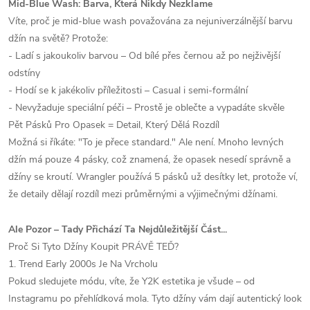
Mid-Blue Wash: Barva, Která Nikdy Nezklame
Víte, proč je mid-blue wash považována za nejuniverzálnější barvu
džín na světě? Protože:
- Ladí s jakoukoliv barvou – Od bílé přes černou až po nejživější
odstíny
- Hodí se k jakékoliv příležitosti – Casual i semi-formální
- Nevyžaduje speciální péči – Prostě je oblečte a vypadáte skvěle
Pět Pásků Pro Opasek = Detail, Který Dělá Rozdíl
Možná si říkáte: "To je přece standard." Ale není. Mnoho levných
džín má pouze 4 pásky, což znamená, že opasek nesedí správně a
džíny se kroutí. Wrangler používá 5 pásků už desítky let, protože ví,
že detaily dělají rozdíl mezi průměrnými a výjimečnými džínami.
Ale Pozor – Tady Přichází Ta Nejdůležitější Část...
Proč Si Tyto Džíny Koupit PRÁVĚ TEĎ?
1. Trend Early 2000s Je Na Vrcholu
Pokud sledujete módu, víte, že Y2K estetika je všude – od
Instagramu po přehlídková mola. Tyto džíny vám dají autentický look