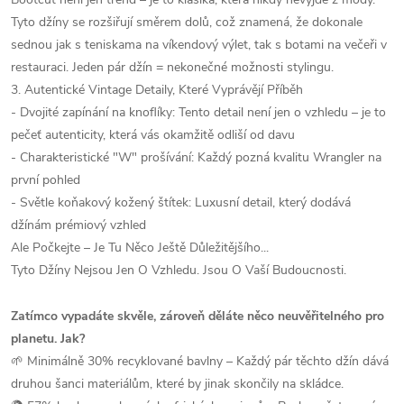
Tyto džíny se rozšiřují směrem dolů, což znamená, že dokonale
sednou jak s teniskama na víkendový výlet, tak s botami na večeři v
restauraci. Jeden pár džín = nekonečné možnosti stylingu.
3. Autentické Vintage Detaily, Které Vyprávějí Příběh
- Dvojité zapínání na knoflíky: Tento detail není jen o vzhledu – je to
pečeť autenticity, která vás okamžitě odliší od davu
- Charakteristické "W" prošívání: Každý pozná kvalitu Wrangler na
první pohled
- Světle koňakový kožený štítek: Luxusní detail, který dodává
džínám prémiový vzhled
Ale Počkejte – Je Tu Něco Ještě Důležitějšího...
Tyto Džíny Nejsou Jen O Vzhledu. Jsou O Vaší Budoucnosti.
Zatímco vypadáte skvěle, zároveň děláte něco neuvěřitelného pro
planetu. Jak?
🌱 Minimálně 30% recyklované bavlny – Každý pár těchto džín dává
druhou šanci materiálům, které by jinak skončily na skládce.