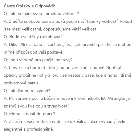
Časté Otázky a Odpovědi:
Q: Jak poznám svou správnou velikost?
A: Změřte si obvod pasu a boků podle naší tabulky velikostí. Pokud
jste mezi velikostmi, doporučujeme větší velikost.
Q: Budou se džíny roztahovat?
A: Díky 1% elastanu si zachovají tvar, ale prvních pár dní se mohou
mírně přizpůsobit vaší postavě.
Q: Jsou vhodné pro plnější postavy?
A: Low rise a bootcut střih jsou univerzálně lichotivé. Bootcut
opticky protáhne nohy a low rise nesedí v pase, kde mnoho lidí má
problémové partie.
Q: Jak dlouho mi vydrží?
A: Při správné péči a běžném nošení klidně několik let. Wrangler je
známý svou kvalitou a trvanlivostí.
Q: Mohu je nosit do práce?
A: Záleží na vašem dress code, ale s košilí a sakem vypadají velmi
elegantně a profesionálně.