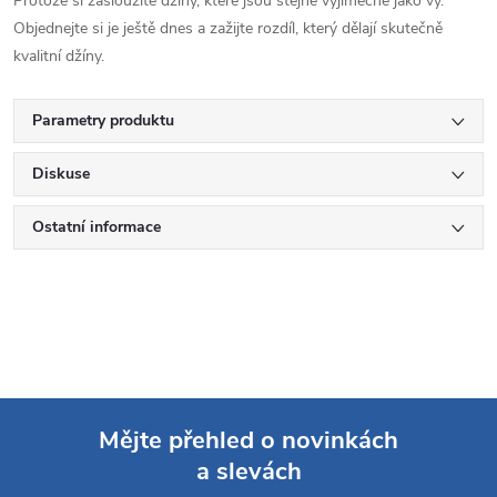
Protože si zasloužíte džíny, které jsou stejně výjimečné jako vy.
Objednejte si je ještě dnes a zažijte rozdíl, který dělají skutečně
kvalitní džíny.
Parametry produktu
Diskuse
Ostatní informace
Mějte přehled o novinkách
a slevách
Z