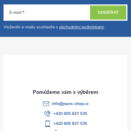
á
E-mail
ODEBÍRAT
p
Vložením e-mailu souhlasíte s
obchodními podmínkami
.
a
t
í
info
@
jeans-shop.cz
+420 605 837 535
+420 605 837 535