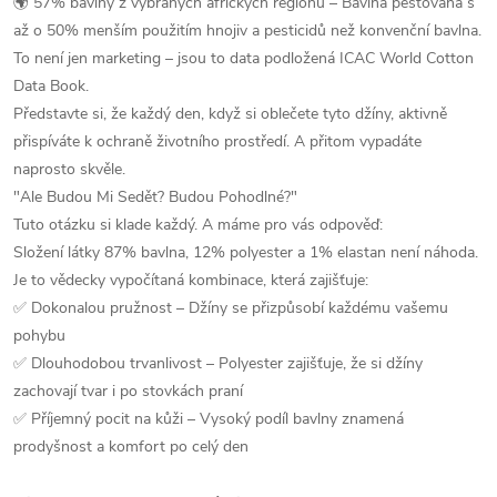
🌍 57% bavlny z vybraných afrických regionů – Bavlna pěstovaná s
až o 50% menším použitím hnojiv a pesticidů než konvenční bavlna.
To není jen marketing – jsou to data podložená ICAC World Cotton
Data Book.
Představte si, že každý den, když si oblečete tyto džíny, aktivně
přispíváte k ochraně životního prostředí. A přitom vypadáte
naprosto skvěle.
"Ale Budou Mi Sedět? Budou Pohodlné?"
Tuto otázku si klade každý. A máme pro vás odpověď:
Složení látky 87% bavlna, 12% polyester a 1% elastan není náhoda.
Je to vědecky vypočítaná kombinace, která zajišťuje:
✅ Dokonalou pružnost – Džíny se přizpůsobí každému vašemu
pohybu
✅ Dlouhodobou trvanlivost – Polyester zajišťuje, že si džíny
zachovají tvar i po stovkách praní
✅ Příjemný pocit na kůži – Vysoký podíl bavlny znamená
prodyšnost a komfort po celý den