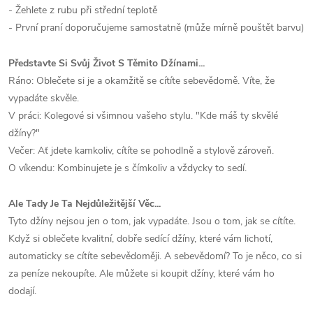
- Žehlete z rubu při střední teplotě
- První praní doporučujeme samostatně (může mírně pouštět barvu)
Představte Si Svůj Život S Těmito Džínami...
Ráno: Oblečete si je a okamžitě se cítíte sebevědomě. Víte, že
vypadáte skvěle.
V práci: Kolegové si všimnou vašeho stylu. "Kde máš ty skvělé
džíny?"
Večer: Ať jdete kamkoliv, cítíte se pohodlně a stylově zároveň.
O víkendu: Kombinujete je s čímkoliv a vždycky to sedí.
Ale Tady Je Ta Nejdůležitější Věc...
Tyto džíny nejsou jen o tom, jak vypadáte. Jsou o tom, jak se cítíte.
Když si oblečete kvalitní, dobře sedící džíny, které vám lichotí,
automaticky se cítíte sebevědoměji. A sebevědomí? To je něco, co si
za peníze nekoupíte. Ale můžete si koupit džíny, které vám ho
dodají.