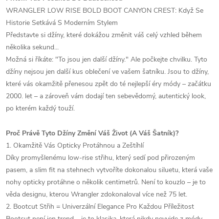
WRANGLER LOW RISE BOLD BOOT CANYON CREST: Když Se
Historie Setkává S Moderním Stylem
Představte si džíny, které dokážou změnit váš celý vzhled během
několika sekund...
Možná si říkáte: "To jsou jen další džíny." Ale počkejte chvilku. Tyto
džíny nejsou jen další kus oblečení ve vašem šatníku. Jsou to džíny,
které vás okamžitě přenesou zpět do té nejlepší éry módy – začátku
2000. let – a zároveň vám dodají ten sebevědomý, autentický look,
po kterém každý touží.
Proč Právě Tyto Džíny Změní Váš Život (A Váš Šatník)?
1. Okamžitě Vás Opticky Protáhnou a Zeštíhlí
Díky promyšlenému low-rise střihu, který sedí pod přirozeným
pasem, a slim fit na stehnech vytvoříte dokonalou siluetu, která vaše
nohy opticky protáhne o několik centimetrů. Není to kouzlo – je to
věda designu, kterou Wrangler zdokonaloval více než 75 let.
2. Bootcut Střih = Univerzální Elegance Pro Každou Příležitost
Bootcut není jen trend – je to klasika, která nikdy nevyjde z módy.