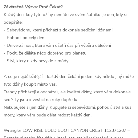
Závěrečná Výzva: Proč Čekat?
Každý den, kdy tyto džíny nemáte ve svém šatníku, je den, kdy si
odepíráte:
- Sebevědomí, které přichází s dokonale sedícími džínami
- Pohodlí po celý den
- Univerzálnost, která vám ušetří čas při výběru oblečení
- Pocit, že děláte něco dobrého pro planetu
- Styl, který nikdy nevyjde z módy
A co je nejdůležitější – každý den čekání je den, kdy někdo jiný může
tyto džíny koupit místo vás.
Trendy přicházejí a odcházejí, ale kvalitní džíny, které vám dokonale
sedí? Ty jsou investicí na roky dopředu.
Nekupujete si jen džíny. Kupujete si sebevědomí, pohodlí, styl a kus
módy, který vám bude dělat radost každý den.
---
Wrangler LOW RISE BOLD BOOT CANYON CREST 112371207 –