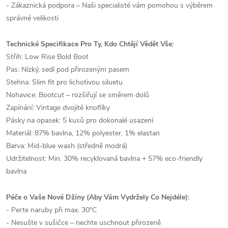
- Zákaznická podpora – Naši specialisté vám pomohou s výběrem
správné velikosti
Technické Specifikace Pro Ty, Kdo Chtějí Vědět Vše:
Střih: Low Rise Bold Boot
Pas: Nízký, sedí pod přirozeným pasem
Stehna: Slim fit pro lichotivou siluetu
Nohavice: Bootcut – rozšiřují se směrem dolů
Zapínání: Vintage dvojité knoflíky
Pásky na opasek: 5 kusů pro dokonalé usazení
Materiál: 87% bavlna, 12% polyester, 1% elastan
Barva: Mid-blue wash (středně modrá)
Udržitelnost: Min. 30% recyklovaná bavlna + 57% eco-friendly
bavlna
Péče o Vaše Nové Džíny (Aby Vám Vydržely Co Nejdéle):
- Perte naruby při max. 30°C
- Nesušte v sušičce – nechte uschnout přirozeně