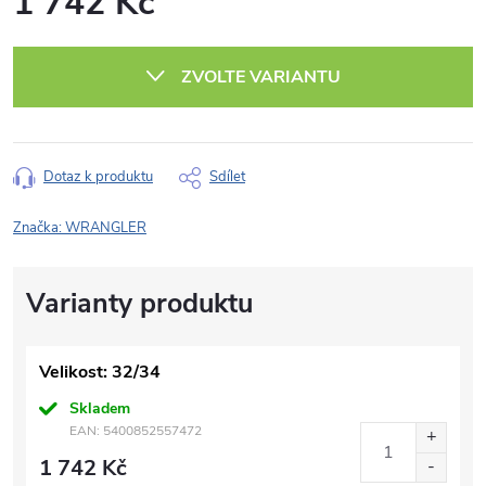
1 742 Kč
Měrná
cena:
ZVOLTE VARIANTU
Dotaz k produktu
Sdílet
Značka:
WRANGLER
Velikost: 32/34
Skladem
EAN:
5400852557472
1 742 Kč