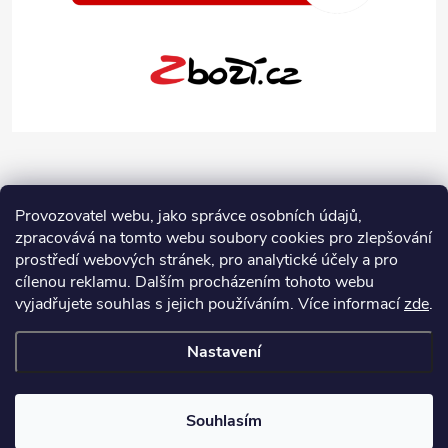
Provozovatel webu, jako správce osobních údajů,
zpracovává na tomto webu soubory cookies pro zlepšování
prostředí webových stránek, pro analytické účely a pro
cílenou reklamu. Dalším procházením tohoto webu
vyjadřujete souhlas s jejich používáním.
Více informací
zde
.
Nastavení
Copyright 2026
Jeans-Shop.cz
. Všechna práva vyhrazena.
Upravit
nastavení cookies
Souhlasím
Vytvořil Shoptet