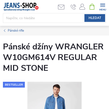
Přejít
NÁKUPNÍ
KOŠÍK
na
obsah
HLEDAT
Pánské rifle
Pánské džíny WRANGLER
W10GM614V REGULAR
MID STONE
BESTSELLER