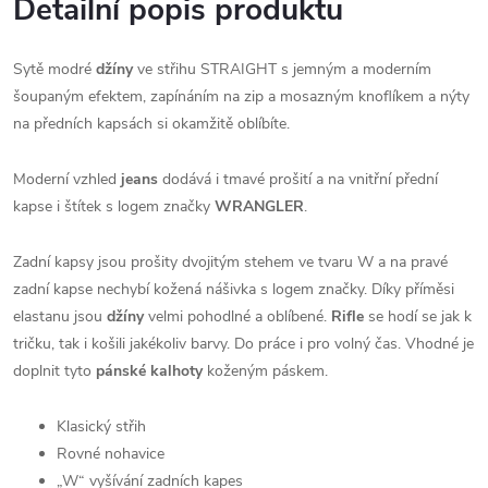
Detailní popis produktu
Sytě modré
džíny
ve střihu STRAIGHT s jemným a moderním
šoupaným efektem, zapínáním na zip a mosazným knoflíkem a nýty
na předních kapsách si okamžitě oblíbíte.
Moderní vzhled
jeans
dodává i tmavé prošití a na vnitřní přední
kapse i štítek s logem značky
WRANGLER
.
Zadní kapsy jsou prošity dvojitým stehem ve tvaru W a na pravé
zadní kapse nechybí kožená nášivka s logem značky. Díky příměsi
elastanu jsou
džíny
velmi pohodlné a oblíbené.
Rifle
se hodí se jak k
tričku, tak i košili jakékoliv barvy. Do práce i pro volný čas. Vhodné je
doplnit tyto
pánské kalhoty
koženým páskem.
Klasický střih
Rovné nohavice
„W“ vyšívání zadních kapes