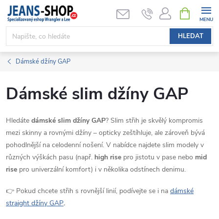
Přejít
NÁKUPNÍ
KOŠÍK
na
obsah
HLEDAT
Dámské džíny GAP
Dámské slim džíny GAP
Hledáte
dámské slim džíny GAP
? Slim střih je skvělý kompromis
mezi skinny a rovnými džíny – opticky zeštíhluje, ale zároveň bývá
pohodlnější na celodenní nošení. V nabídce najdete slim modely v
různých výškách pasu (např.
high rise
pro jistotu v pase nebo
mid
rise
pro univerzální komfort) i v několika odstínech denimu.
👉 Pokud chcete střih s rovnější linií, podívejte se i na
dámské
straight džíny GAP
.