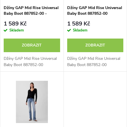
s
p
Džíny GAP Mid Rise Universal
Džíny GAP Mid Rise Universal
Baby Boot 887852-00 -
Baby Boot 887852-00
p
výprodej
r
1 589 Kč
1 589 Kč
r
Skladem
Skladem
o
o
ZOBRAZIT
ZOBRAZIT
d
d
Džíny GAP Mid Rise Universal
Džíny GAP Mid Rise Universal
u
Baby Boot 887852-00
Baby Boot 887852-00
u
k
k
t
t
ů
ů