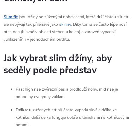
á
Slim fit
jsou džíny se zúženými nohavicemi, které drží čistou siluetu,
d
ale nebývají tak přiléhavé jako
skinny
. Díky tomu se často lépe nosí
a
přes den (hlavně v oblasti stehen a kolen) a zároveň vypadají
„uhlazeně“ i v jednoduchém outfitu.
c
í
Jak vybrat slim džíny, aby
p
seděly podle představ
r
Pas:
high rise zvýrazní pas a prodlouží nohy, mid rise je
v
pohodlný everyday základ.
k
Délka:
u zúžených střihů často vypadá skvěle délka ke
y
kotníku; delší délka funguje dobře s teniskami i s kotníkovými
botami.
v