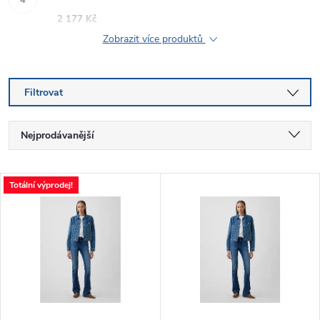
2 177 Kč
Zobrazit více produktů
Filtrovat
Ř
Nejprodávanější
a
Nejlevnější
V
Totální výprodej!
Nejdražší
z
ý
Abecedně
e
p
n
i
í