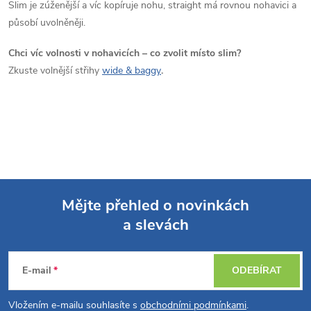
Slim je zúženější a víc kopíruje nohu, straight má rovnou nohavici a
působí uvolněněji.
Chci víc volnosti v nohavicích – co zvolit místo slim?
Zkuste volnější střihy
wide & baggy
.
Mějte přehled o novinkách
a slevách
Z
á
E-mail
ODEBÍRAT
p
Vložením e-mailu souhlasíte s
obchodními podmínkami
.