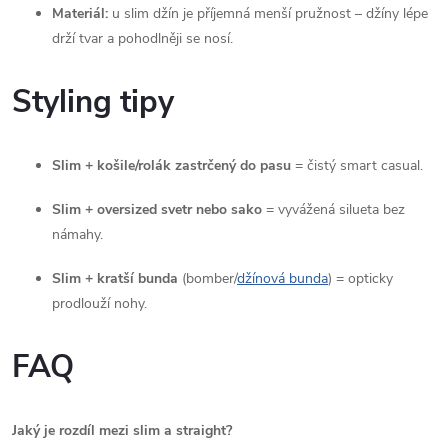
ý
Materiál:
u slim džín je příjemná menší pružnost – džíny lépe
drží tvar a pohodlněji se nosí.
p
Styling tipy
i
s
Slim + košile/rolák zastrčený do pasu
= čistý smart casual.
u
Slim + oversized svetr nebo sako
= vyvážená silueta bez
námahy.
Slim + kratší bunda
(bomber/
džínová bunda
) = opticky
prodlouží nohy.
FAQ
Jaký je rozdíl mezi slim a straight?