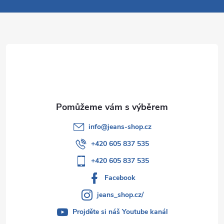
a
t
í
info
@
jeans-shop.cz
+420 605 837 535
+420 605 837 535
Facebook
jeans_shop.cz/
Projděte si náš Youtube kanál