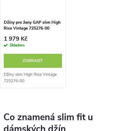
Džíny pro ženy GAP slim High
Rise Vintage 725276-00
1 979 Kč
Skladem
ZOBRAZIT
Džíny slim High Rise Vintage
725276-00
O
v
Co znamená slim fit u
l
dámských džín