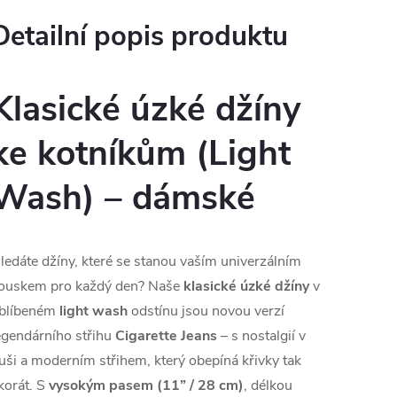
Detailní popis produktu
Klasické úzké džíny
ke kotníkům (Light
Wash) – dámské
ledáte džíny, které se stanou vaším univerzálním
ouskem pro každý den? Naše
klasické úzké džíny
v
blíbeném
light wash
odstínu jsou novou verzí
egendárního střihu
Cigarette Jeans
– s nostalgií v
uši a moderním střihem, který obepíná křivky tak
korát. S
vysokým pasem (11” / 28 cm)
, délkou