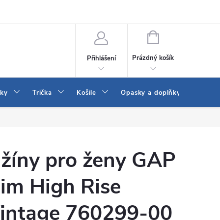
Vrácení a výměna zboží
Reklamace
Jak vybrat džíny Wrangler a
NÁKUPNÍ
KOŠÍK
Prázdný košík
Přihlášení
tky
Trička
Košile
Opasky a doplňky
Šaty
žíny pro ženy GAP
lim High Rise
intage 760299-00