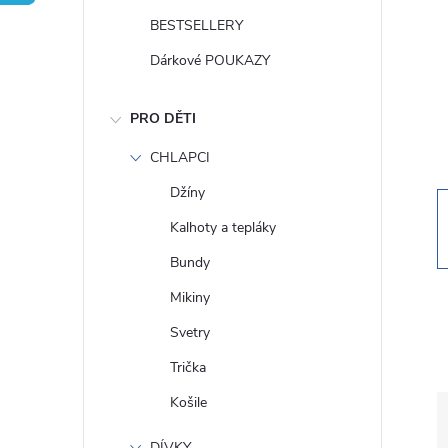
t
BESTSELLERY
r
Dárkové POUKAZY
a
PRO DĚTI
n
CHLAPCI
Džíny
n
Kalhoty a tepláky
í
Bundy
Mikiny
p
Svetry
a
Trička
Košile
n
DÍVKY