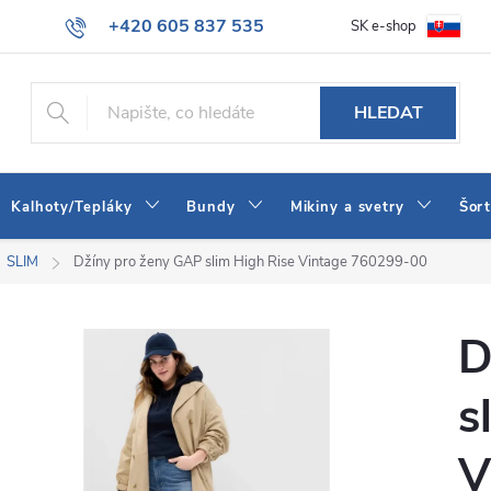
+420 605 837 535
SK e-shop
tba
Obchodní podmínky
Naše prodejna
Blog
Kontakt
info@jeans-shop.cz
HLEDAT
Kalhoty/Tepláky
Bundy
Mikiny a svetry
Šor
SLIM
Džíny pro ženy GAP slim High Rise Vintage 760299-00
D
s
V