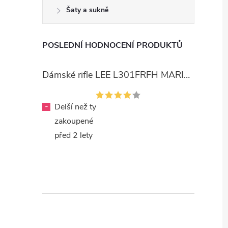
Šaty a sukně
POSLEDNÍ HODNOCENÍ PRODUKTŮ
Dámské rifle LEE L301FRFH MARION STRAIGHT RINSE
-
Delší než ty
zakoupené
před 2 lety