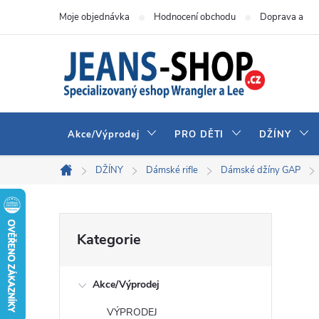
Přejít
Moje objednávka
Hodnocení obchodu
Doprava a pla
na
obsah
Akce/Výprodej
PRO DĚTI
DŽÍNY
DŽÍNY
Dámské rifle
Dámské džíny GAP
Domů
P
Přeskočit
Kategorie
kategorie
o
Akce/Výprodej
s
VÝPRODEJ