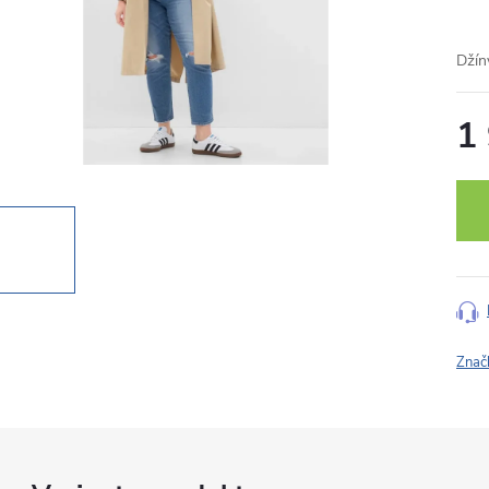
Džín
1
Měr
cena
Znač