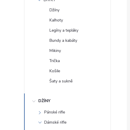
e
Džíny
l
Kalhoty
Legíny a tepláky
Bundy a kabáty
Mikiny
Trička
Košile
Šaty a sukně
DŽÍNY
Pánské rifle
Dámské rifle