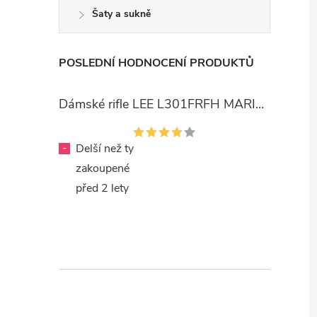
Šaty a sukně
POSLEDNÍ HODNOCENÍ PRODUKTŮ
Dámské rifle LEE L301FRFH MARION STRAIGHT RINSE
-
Delší než ty
zakoupené
před 2 lety