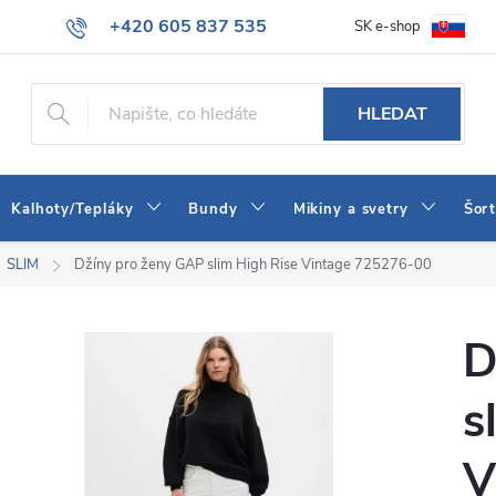
+420 605 837 535
SK e-shop
tba
Obchodní podmínky
Naše prodejna
Blog
Kontakt
info@jeans-shop.cz
HLEDAT
Kalhoty/Tepláky
Bundy
Mikiny a svetry
Šor
SLIM
Džíny pro ženy GAP slim High Rise Vintage 725276-00
D
s
V