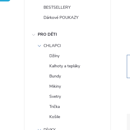
t
BESTSELLERY
r
Dárkové POUKAZY
a
PRO DĚTI
n
CHLAPCI
Džíny
n
Kalhoty a tepláky
í
Bundy
Mikiny
p
Svetry
a
Trička
Košile
n
DÍVKY