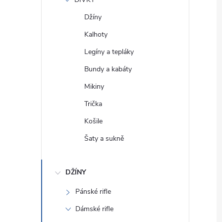
e
Džíny
l
Kalhoty
Legíny a tepláky
Bundy a kabáty
Mikiny
Trička
Košile
Šaty a sukně
DŽÍNY
Pánské rifle
Dámské rifle