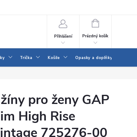
Vrácení a výměna zboží
Reklamace
Jak vybrat džíny Wrangler a
NÁKUPNÍ
KOŠÍK
Prázdný košík
Přihlášení
tky
Trička
Košile
Opasky a doplňky
Šaty
žíny pro ženy GAP
lim High Rise
intage 725276-00