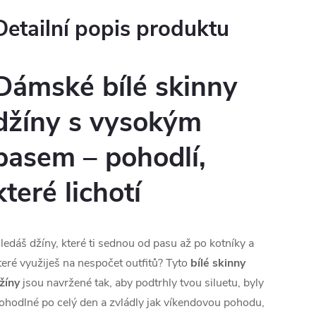
Detailní popis produktu
Dámské bílé skinny
džíny s vysokým
pasem – pohodlí,
které lichotí
ledáš džíny, které ti sednou od pasu až po kotníky a
teré využiješ na nespočet outfitů? Tyto
bílé skinny
žíny
jsou navržené tak, aby podtrhly tvou siluetu, byly
ohodlné po celý den a zvládly jak víkendovou pohodu,