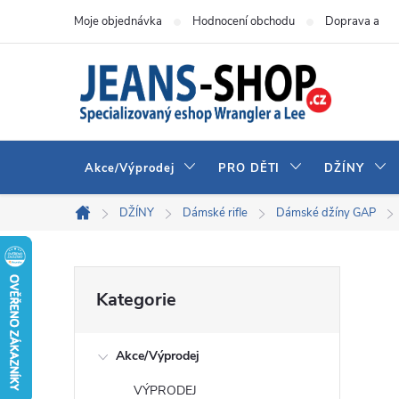
Přejít
Moje objednávka
Hodnocení obchodu
Doprava a pla
na
obsah
Akce/Výprodej
PRO DĚTI
DŽÍNY
DŽÍNY
Dámské rifle
Dámské džíny GAP
Domů
P
Přeskočit
Kategorie
kategorie
o
Akce/Výprodej
s
VÝPRODEJ