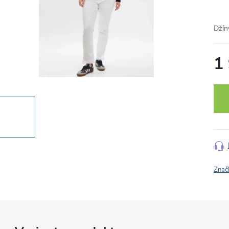
Džín
1
Měr
cena
Znač