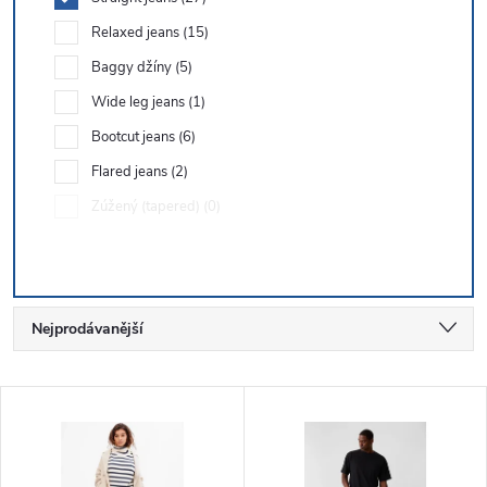
Relaxed jeans
15
Baggy džíny
5
Wide leg jeans
1
Bootcut jeans
6
Flared jeans
2
Zúžený (tapered)
0
Ř
Nejprodávanější
a
Nejlevnější
V
Nejdražší
z
ý
Abecedně