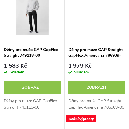
t
t
ů
ů
Džíny pro muže GAP GapFlex
Džíny pro muže GAP Straight
Straight 749118-00
GapFlex Americana 786909-
00
1 583 Kč
1 979 Kč
Skladem
Skladem
ZOBRAZIT
ZOBRAZIT
Džíny pro muže GAP GapFlex
Džíny pro muže GAP Straight
Straight 749118-00
GapFlex Americana 786909-00
Totální výprodej!