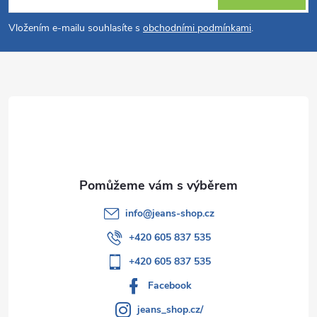
v
p
Vložením e-mailu souhlasíte s
obchodními podmínkami
.
k
a
y
t
v
ý
í
p
i
s
info
@
jeans-shop.cz
u
+420 605 837 535
+420 605 837 535
Facebook
jeans_shop.cz/