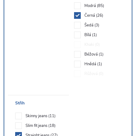
Modrá
85
Černá
26
Šedá
3
Bílá
1
Khaki
0
Béžová
1
Hnědá
1
Růžová
0
Střih
Skinny jeans
11
Slim fit jeans
18
Straight jeans
27