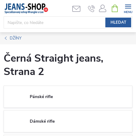
Přejít
NÁKUPNÍ
KOŠÍK
na
obsah
HLEDAT
DŽÍNY
Černá Straight jeans
,
Strana 2
Pánské rifle
Dámské rifle