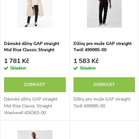
e
p
n
i
í
s
p
Dámské džíny GAP straight
Džíny pro muže GAP straight
Mid Rise Classic Straight
Twill 499985-00
p
Washwell 426363-00
r
1 781 Kč
1 583 Kč
r
Skladem
Skladem
o
o
ZOBRAZIT
ZOBRAZIT
d
d
Dámské džíny GAP straight
Džíny pro muže GAP straight
u
Mid Rise Classic Straight
Twill 499985-00
Washwell 426363-00
u
k
k