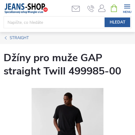
Přejít
NÁKUPNÍ
KOŠÍK
na
obsah
HLEDAT
STRAIGHT
Džíny pro muže GAP
straight Twill 499985-00