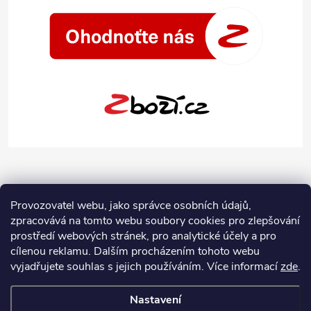
Provozovatel webu, jako správce osobních údajů,
zpracovává na tomto webu soubory cookies pro zlepšování
prostředí webových stránek, pro analytické účely a pro
cílenou reklamu. Dalším procházením tohoto webu
vyjadřujete souhlas s jejich používáním.
Více informací
zde
.
Nastavení