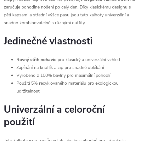
zaručuje pohodlné nošení po celý den. Díky klasickému designu s
pěti kapsami a střední výšce pasu jsou tyto kalhoty univerzální a
snadno kombinovatelné s různými outfity.
Jedinečné vlastnosti
Rovný střih nohavic
pro klasický a univerzální vzhled
Zapínání na knoflík a zip pro snadné oblékání
Vyrobeno z 100% bavlny pro maximální pohodlí
Použití 5% recyklovaného materiálu pro ekologickou
udržitelnost
Univerzální a celoroční
použití
Tyto kalhoty jsou navrženy tak, aby byly vhodné pro jakoukoliv