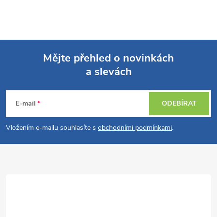
Mějte přehled o novinkách
a slevách
Z
á
E-mail
ODEBÍRAT
p
Vložením e-mailu souhlasíte s
obchodními podmínkami
.
a
t
í