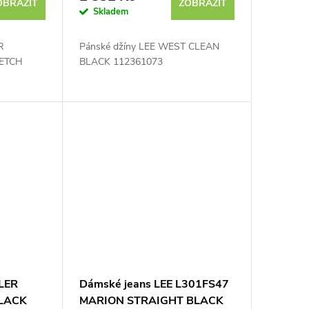
OBRAZIT
ZOBRAZIT
Skladem
R
Pánské džíny LEE WEST CLEAN
ETCH
BLACK 112361073
LER
Dámské jeans LEE L301FS47
LACK
MARION STRAIGHT BLACK