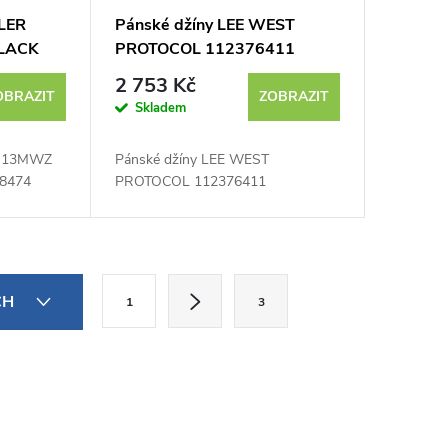
LER
Pánské džíny LEE WEST
LACK
PROTOCOL 112376411
ej
2 753 Kč
OBRAZIT
ZOBRAZIT
Skladem
R 13MWZ
Pánské džíny LEE WEST
8474
PROTOCOL 112376411
S
CH
1
3
t
r
á
n