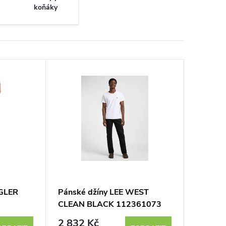
koňáky
GLER
Pánské džíny LEE WEST
CLEAN BLACK 112361073
ERDYE
2 832 Kč