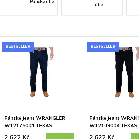
Pánské rifle
rifle
V
BESTSELLER
BESTSELLER
ý
p
s
p
Pánské jeans WRANGLER
Pánské jeans WRAN
W12175001 TEXAS
W12109004 TEXAS
r
STRETCH BLUE BLACK
STRETCH BLACK OV
2 622 Kč
2 622 Kč