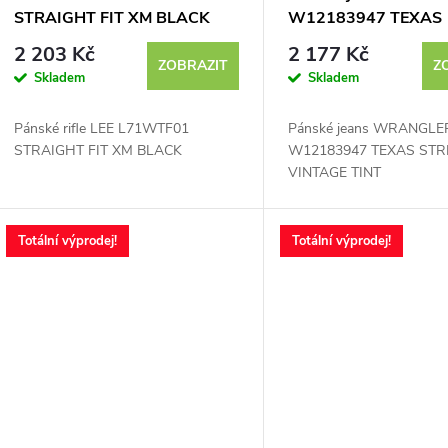
STRAIGHT FIT XM BLACK
W12183947 TEXAS
STRETCH VINTAGE T
2 203 Kč
2 177 Kč
ZOBRAZIT
Z
Skladem
Skladem
Pánské rifle LEE L71WTF01
Pánské jeans WRANGLE
STRAIGHT FIT XM BLACK
W12183947 TEXAS STR
VINTAGE TINT
Totální výprodej!
Totální výprodej!