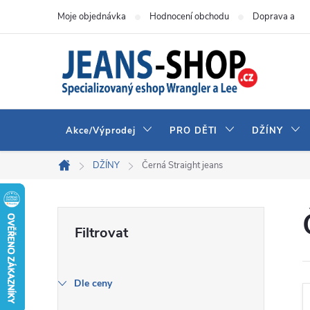
Přejít
Moje objednávka
Hodnocení obchodu
Doprava a pla
na
obsah
Akce/Výprodej
PRO DĚTI
DŽÍNY
DŽÍNY
Černá Straight jeans
Domů
P
o
s
Dle ceny