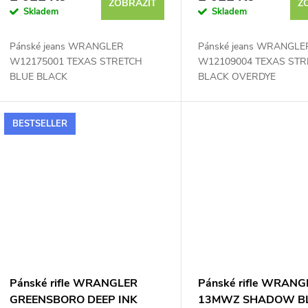
ZOBRAZIT
Z
Skladem
Skladem
o
Pánské jeans WRANGLER
Pánské jeans WRANGLE
d
W12175001 TEXAS STRETCH
W12109004 TEXAS STR
BLUE BLACK
BLACK OVERDYE
u
k
BESTSELLER
t
ů
Pánské rifle WRANGLER
Pánské rifle WRANG
GREENSBORO DEEP INK
13MWZ SHADOW B