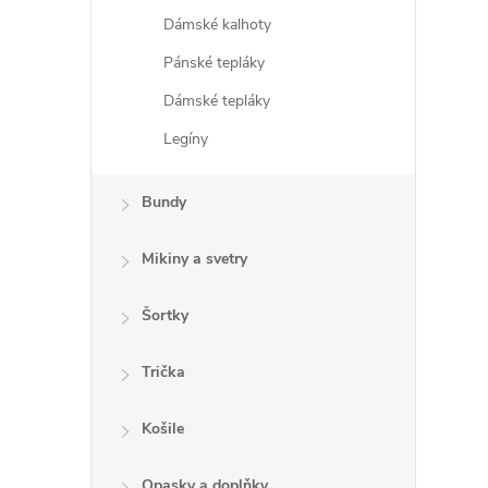
Dámské kalhoty
i
Pánské tepláky
Dámské tepláky
Legíny
Bundy
Mikiny a svetry
Šortky
Trička
Košile
Opasky a doplňky