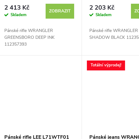
112357393
112358474
2 413 Kč
2 203 Kč
ZOBRAZIT
Z
Skladem
Skladem
Pánské rifle WRANGLER
Pánské rifle WRANGLE
GREENSBORO DEEP INK
SHADOW BLACK 11235
112357393
Totální výprodej!
Pánské rifle LEE L71WTF01
Pánské jeans WRAN