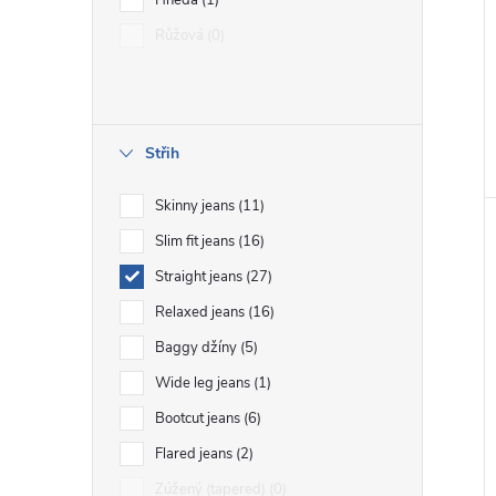
Hnědá
1
Růžová
0
Střih
Skinny jeans
11
Slim fit jeans
16
Straight jeans
27
Relaxed jeans
16
Baggy džíny
5
Wide leg jeans
1
Bootcut jeans
6
Flared jeans
2
Zúžený (tapered)
0