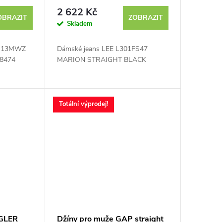
2 622 Kč
OBRAZIT
ZOBRAZIT
Skladem
R 13MWZ
Dámské jeans LEE L301FS47
8474
MARION STRAIGHT BLACK
Totální výprodej!
GLER
Džíny pro muže GAP straight