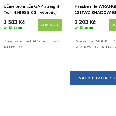
Džíny pro muže GAP straight
Pánské rifle WRANG
Twill 499985-00 - výprodej
13MWZ SHADOW B
112358474 - výprod
1 583 Kč
2 203 Kč
ZOBRAZIT
Z
Skladem
Skladem
Džíny pro muže GAP straight Twill
Pánské rifle WRANGLE
499985-00
SHADOW BLACK 11235
O
NAČÍST 12 DALŠÍ
v
á