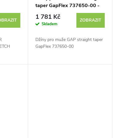
taper GapFlex 737650-00 -
INT
výprodej
1 781 Kč
OBRAZIT
ZOBRAZIT
Skladem
R
Džíny pro muže GAP straight taper
ETCH
GapFlex 737650-00