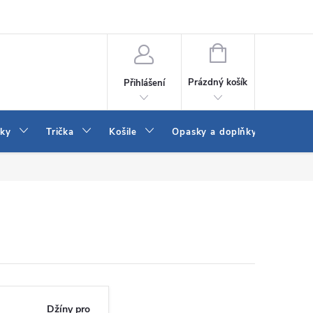
Vrácení a výměna zboží
Reklamace
Jak vybrat džíny Wrangler a
NÁKUPNÍ
KOŠÍK
Prázdný košík
Přihlášení
tky
Trička
Košile
Opasky a doplňky
Šaty
Džíny pro