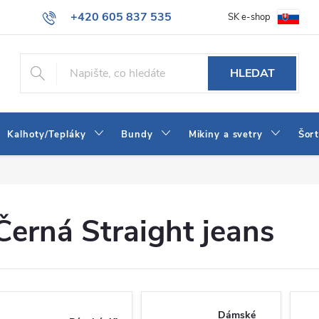
+420 605 837 535
SK e-shop
tba
Obchodní podmínky
Naše prodejna
Blog
Kontakt
info@jeans-shop.cz
HLEDAT
Kalhoty/Tepláky
Bundy
Mikiny a svetry
Šor
Černá Straight jeans
Dámské