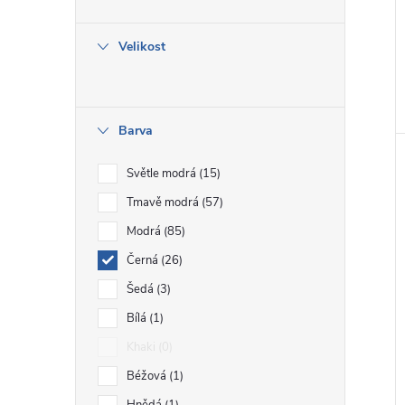
e
Velikost
l
Barva
Světle modrá
15
Tmavě modrá
57
Modrá
85
Černá
26
Šedá
3
Bílá
1
Khaki
0
Béžová
1