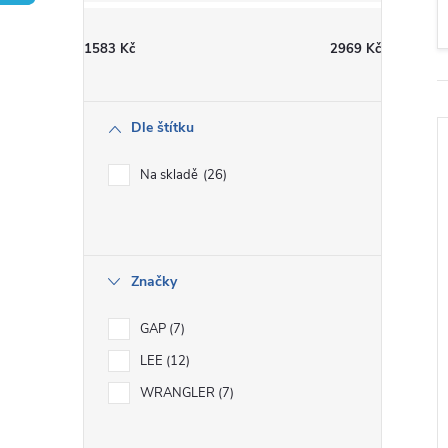
t
1583
Kč
2969
Kč
r
a
Dle štítku
n
Na skladě
26
n
í
i
Značky
p
GAP
7
a
LEE
12
WRANGLER
7
n