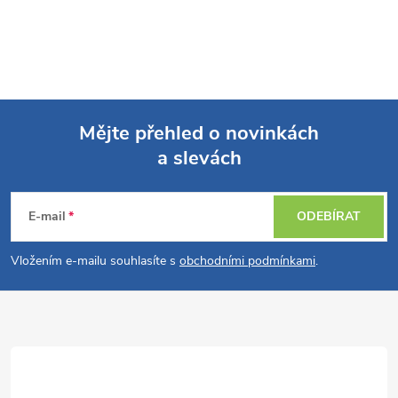
Mějte přehled o novinkách
a slevách
Z
á
E-mail
ODEBÍRAT
p
Vložením e-mailu souhlasíte s
obchodními podmínkami
.
a
t
í