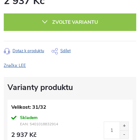
2 937 Kč
Měrná
cena:
ZVOLTE VARIANTU
Dotaz k produktu
Sdílet
Značka:
LEE
Velikost: 31/32
Skladem
EAN:
5401018832914
2 937 Kč