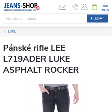
Přejít
NÁKUPNÍ
KOŠÍK
na
obsah
HLEDAT
LUKE
Pánské rifle LEE
L719ADER LUKE
ASPHALT ROCKER