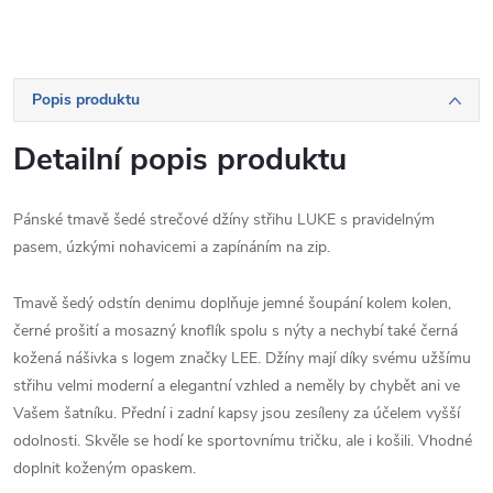
Popis produktu
Detailní popis produktu
Pánské tmavě šedé strečové džíny střihu LUKE s pravidelným
pasem, úzkými nohavicemi a zapínáním na zip.
Tmavě šedý odstín denimu doplňuje jemné šoupání kolem kolen,
černé prošití a mosazný knoflík spolu s nýty a nechybí také černá
kožená nášivka s logem značky LEE. Džíny mají díky svému užšímu
střihu velmi moderní a elegantní vzhled a neměly by chybět ani ve
Vašem šatníku. Přední i zadní kapsy jsou zesíleny za účelem vyšší
odolnosti. Skvěle se hodí ke sportovnímu tričku, ale i košili. Vhodné
doplnit koženým opaskem.