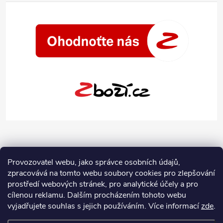
Provozovatel webu, jako správce osobních údajů,
zpracovává na tomto webu soubory cookies pro zlepšování
prostředí webových stránek, pro analytické účely a pro
cílenou reklamu. Dalším procházením tohoto webu
vyjadřujete souhlas s jejich používáním.
Více informací
zde
.