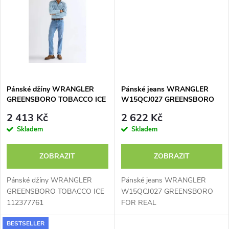
t
t
ů
ů
Pánské džíny WRANGLER
Pánské jeans WRANGLER
GREENSBORO TOBACCO ICE
W15QCJ027 GREENSBORO
112377761
FOR REAL
2 413 Kč
2 622 Kč
Skladem
Skladem
ZOBRAZIT
ZOBRAZIT
Pánské džíny WRANGLER
Pánské jeans WRANGLER
GREENSBORO TOBACCO ICE
W15QCJ027 GREENSBORO
112377761
FOR REAL
BESTSELLER