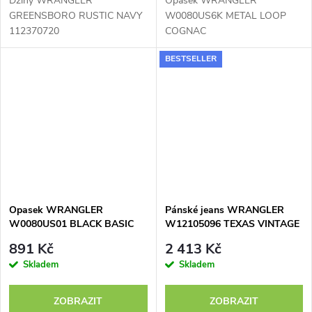
Džíny WRANGLER
Opasek WRANGLER
GREENSBORO RUSTIC NAVY
W0080US6K METAL LOOP
112370720
COGNAC
BESTSELLER
Opasek WRANGLER
Pánské jeans WRANGLER
W0080US01 BLACK BASIC
W12105096 TEXAS VINTAGE
METAL LOOP
STONEWASH
891 Kč
2 413 Kč
Skladem
Skladem
ZOBRAZIT
ZOBRAZIT