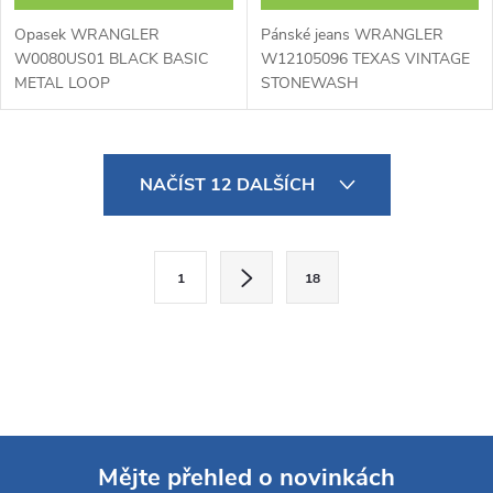
Opasek WRANGLER
Pánské jeans WRANGLER
W0080US01 BLACK BASIC
W12105096 TEXAS VINTAGE
METAL LOOP
STONEWASH
O
NAČÍST 12 DALŠÍCH
v
l
S
1
18
t
á
r
d
á
a
n
k
c
o
í
Mějte přehled o novinkách
v