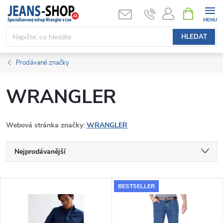
Přejít
NÁKUPNÍ
KOŠÍK
na
obsah
HLEDAT
Prodávané značky
WRANGLER
Webová stránka značky:
WRANGLER
Ř
Nejprodávanější
a
Nejlevnější
V
BESTSELLER
Nejdražší
z
ý
Abecedně