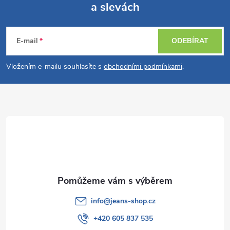
a slevách
á
Z
p
n
r
á
í
E-mail
ODEBÍRAT
v
p
Vložením e-mailu souhlasíte s
obchodními podmínkami
.
k
a
y
t
v
ý
í
p
i
s
info
@
jeans-shop.cz
u
+420 605 837 535