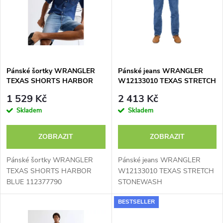
e
p
n
i
í
s
p
Pánské šortky WRANGLER
Pánské jeans WRANGLER
TEXAS SHORTS HARBOR
W12133010 TEXAS STRETCH
p
BLUE 112377790
STONEWASH
r
1 529 Kč
2 413 Kč
r
Skladem
Skladem
o
o
ZOBRAZIT
ZOBRAZIT
d
d
Pánské šortky WRANGLER
Pánské jeans WRANGLER
u
TEXAS SHORTS HARBOR
W12133010 TEXAS STRETCH
BLUE 112377790
STONEWASH
u
k
BESTSELLER
k