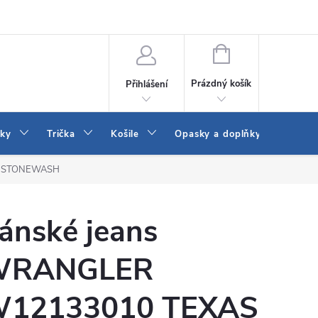
Vrácení a výměna zboží
Reklamace
Jak vybrat džíny Wrangler a
NÁKUPNÍ
KOŠÍK
Prázdný košík
Přihlášení
tky
Trička
Košile
Opasky a doplňky
Šaty
H STONEWASH
ánské jeans
WRANGLER
12133010 TEXAS