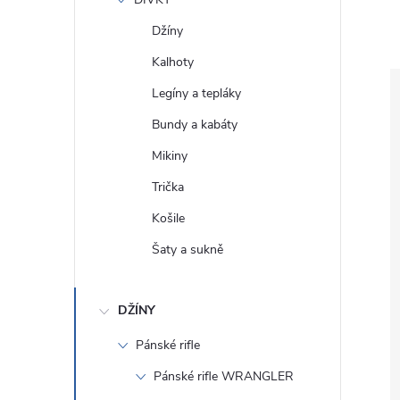
e
Džíny
l
Kalhoty
Legíny a tepláky
Bundy a kabáty
Mikiny
Trička
Košile
Šaty a sukně
DŽÍNY
Pánské rifle
Pánské rifle WRANGLER