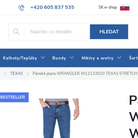
+420 605 837 535
SK e-shop
tba
Obchodní podmínky
Naše prodejna
Blog
Kontakt
info@jeans-shop.cz
HLEDAT
Kalhoty/Tepláky
Bundy
Mikiny a svetry
Šor
R
TEXAS
Pánské jeans WRANGLER W12133010 TEXAS STRETC
P
BESTSELLER
W