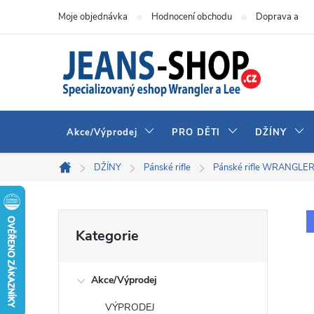
Přejít
Moje objednávka
Hodnocení obchodu
Doprava a pla
na
obsah
Akce/Výprodej
PRO DĚTI
DŽÍNY
DŽÍNY
Pánské rifle
Pánské rifle WRANGLE
Domů
P
Přeskočit
Kategorie
kategorie
o
Akce/Výprodej
s
VÝPRODEJ