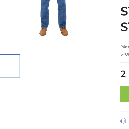
S
Pán
ST
2
Měr
cena