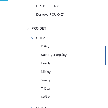
t
BESTSELLERY
r
Dárkové POUKAZY
a
PRO DĚTI
n
CHLAPCI
Džíny
n
Kalhoty a tepláky
í
Bundy
Mikiny
p
Svetry
a
Trička
Košile
n
DÍVKY