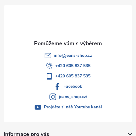
t
í
info
@
jeans-shop.cz
+420 605 837 535
+420 605 837 535
Facebook
jeans_shop.cz/
Projděte si náš Youtube kanál
Informace pro vás