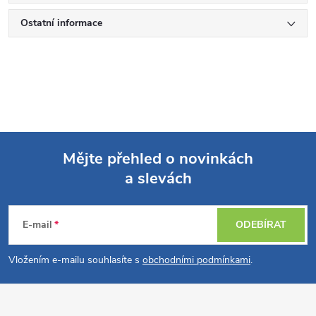
Ostatní informace
Mějte přehled o novinkách
a slevách
Z
á
E-mail
ODEBÍRAT
p
Vložením e-mailu souhlasíte s
obchodními podmínkami
.
a