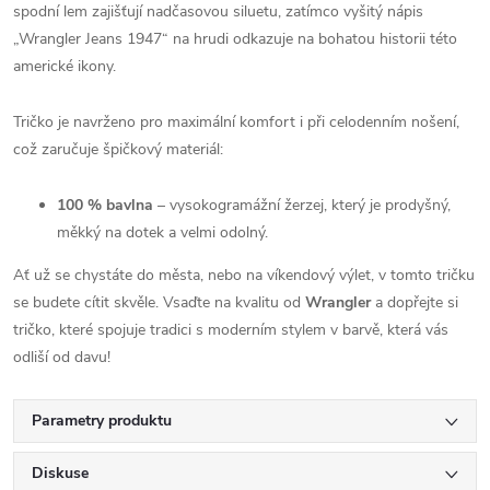
spodní lem zajišťují nadčasovou siluetu, zatímco vyšitý nápis
„Wrangler Jeans 1947“ na hrudi odkazuje na bohatou historii této
americké ikony.
Tričko je navrženo pro maximální komfort i při celodenním nošení,
což zaručuje špičkový materiál:
100 % bavlna
– vysokogramážní žerzej, který je prodyšný,
měkký na dotek a velmi odolný.
Ať už se chystáte do města, nebo na víkendový výlet, v tomto tričku
se budete cítit skvěle. Vsaďte na kvalitu od
Wrangler
a dopřejte si
tričko, které spojuje tradici s moderním stylem v barvě, která vás
odliší od davu!
Parametry produktu
Diskuse