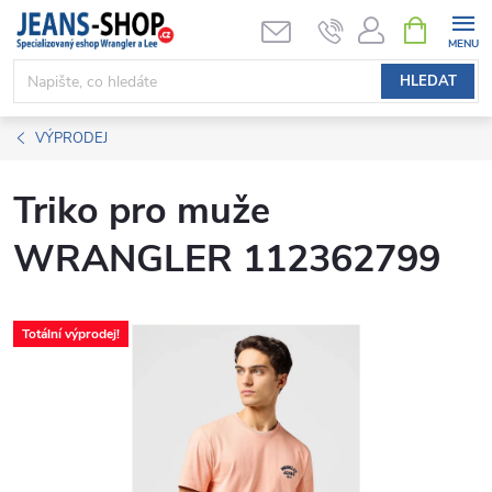
Přejít
NÁKUPNÍ
KOŠÍK
na
obsah
HLEDAT
VÝPRODEJ
Triko pro muže
WRANGLER 112362799
Totální výprodej!