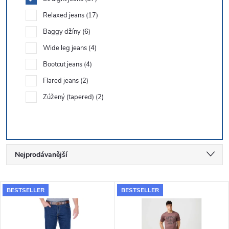
Relaxed jeans
17
Baggy džíny
6
Wide leg jeans
4
Bootcut jeans
4
Flared jeans
2
Zúžený (tapered)
2
Ř
Nejprodávanější
a
Nejlevnější
V
BESTSELLER
BESTSELLER
Nejdražší
z
ý
Abecedně