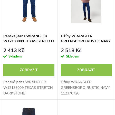
e
p
n
i
í
s
p
Pánské jeans WRANGLER
Džíny WRANGLER
W12133009 TEXAS STRETCH
GREENSBORO RUSTIC NAVY
p
DARKSTONE
112370720
r
2 413 Kč
2 518 Kč
r
Skladem
Skladem
o
o
ZOBRAZIT
ZOBRAZIT
d
d
Pánské jeans WRANGLER
Džíny WRANGLER
u
W12133009 TEXAS STRETCH
GREENSBORO RUSTIC NAVY
DARKSTONE
112370720
u
k
k