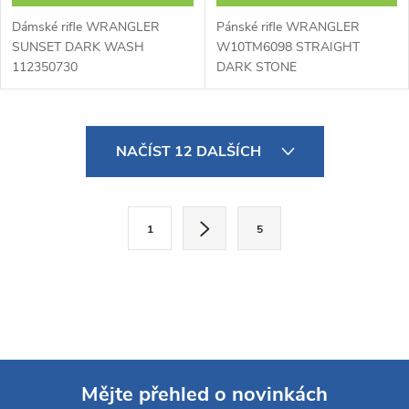
Dámské rifle WRANGLER
Pánské rifle WRANGLER
SUNSET DARK WASH
W10TM6098 STRAIGHT
112350730
DARK STONE
O
NAČÍST 12 DALŠÍCH
v
l
S
1
5
t
á
r
d
á
a
n
k
c
o
í
Mějte přehled o novinkách
v