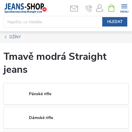
Přejít
NÁKUPNÍ
KOŠÍK
na
obsah
HLEDAT
DŽÍNY
Tmavě modrá Straight
jeans
Pánské rifle
Dámské rifle