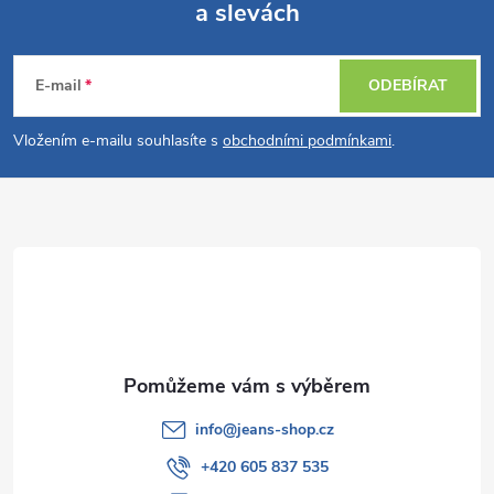
a slevách
á
Z
p
n
r
á
í
E-mail
ODEBÍRAT
v
p
Vložením e-mailu souhlasíte s
obchodními podmínkami
.
k
a
y
t
v
ý
í
p
i
s
info
@
jeans-shop.cz
u
+420 605 837 535