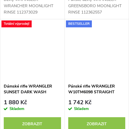
WRANCHER MOONLIGHT
GREENSBORO MOONLIGHT
RINSE 112373029
RINSE 112362557
Totální výprodej!
BESTSELLER
Dámské rifle WRANGLER
Pánské rifle WRANGLER
SUNSET DARK WASH
W10TM6098 STRAIGHT
112350730
DARK STONE
1 880 Kč
1 742 Kč
Skladem
Skladem
ZOBRAZIT
ZOBRAZIT