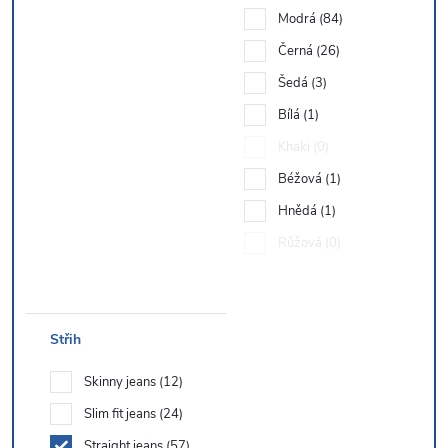
Modrá
84
Černá
26
Šedá
3
Bílá
1
Khaki
0
Béžová
1
Hnědá
1
Růžová
0
Střih
Skinny jeans
12
Slim fit jeans
24
Straight jeans
57