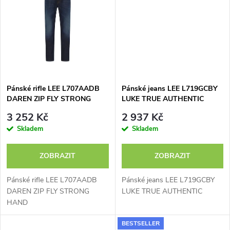
t
t
ů
ů
Pánské rifle LEE L707AADB
Pánské jeans LEE L719GCBY
DAREN ZIP FLY STRONG
LUKE TRUE AUTHENTIC
HAND
3 252 Kč
2 937 Kč
Skladem
Skladem
ZOBRAZIT
ZOBRAZIT
Pánské rifle LEE L707AADB
Pánské jeans LEE L719GCBY
DAREN ZIP FLY STRONG
LUKE TRUE AUTHENTIC
HAND
BESTSELLER