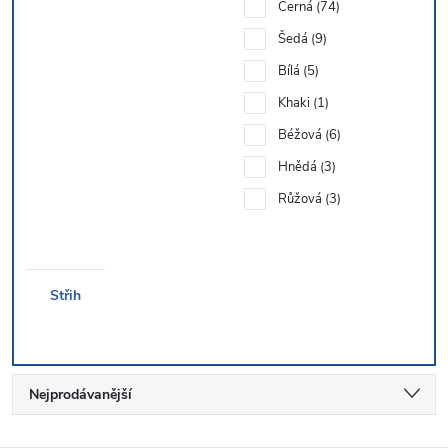
Černá
74
Šedá
9
Bílá
5
Khaki
1
Béžová
6
Hnědá
3
Růžová
3
Střih
Ř
Nejprodávanější
a
Nejlevnější