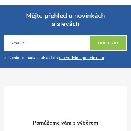
k
c
o
í
Mějte přehled o novinkách
v
a slevách
á
Z
p
n
r
á
í
E-mail
ODEBÍRAT
v
p
Vložením e-mailu souhlasíte s
obchodními podmínkami
.
k
a
y
t
v
ý
í
p
i