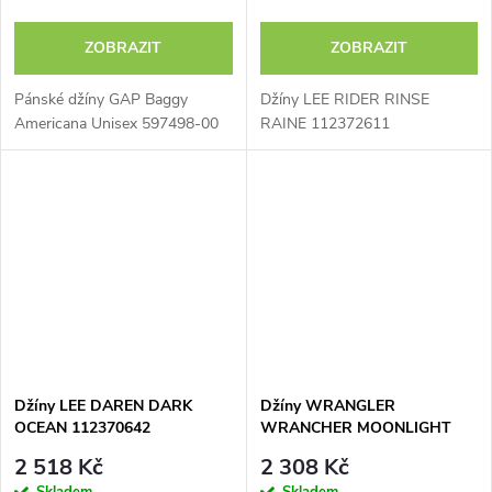
ZOBRAZIT
ZOBRAZIT
Pánské džíny GAP Baggy
Džíny LEE RIDER RINSE
Americana Unisex 597498-00
RAINE 112372611
Džíny LEE DAREN DARK
Džíny WRANGLER
OCEAN 112370642
WRANCHER MOONLIGHT
RINSE 112373029
2 518 Kč
2 308 Kč