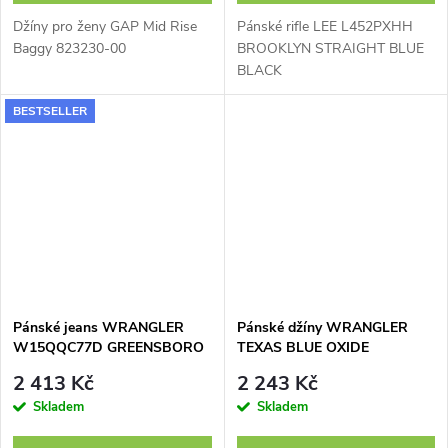
Džíny pro ženy GAP Mid Rise
Pánské rifle LEE L452PXHH
Baggy 823230-00
BROOKLYN STRAIGHT BLUE
BLACK
BESTSELLER
Pánské jeans WRANGLER
Pánské džíny WRANGLER
W15QQC77D GREENSBORO
TEXAS BLUE OXIDE
BLACK BACK
112370856
2 413 Kč
2 243 Kč
Skladem
Skladem