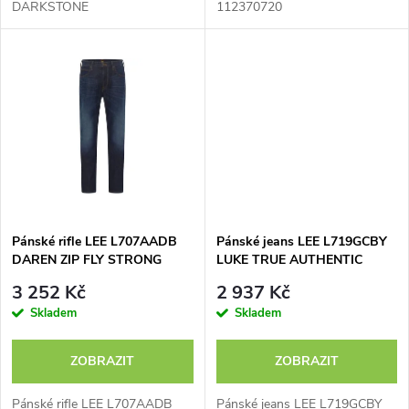
u
DARKSTONE
112370720
u
k
k
t
t
ů
ů
Pánské rifle LEE L707AADB
Pánské jeans LEE L719GCBY
DAREN ZIP FLY STRONG
LUKE TRUE AUTHENTIC
HAND
3 252 Kč
2 937 Kč
Skladem
Skladem
ZOBRAZIT
ZOBRAZIT
Pánské rifle LEE L707AADB
Pánské jeans LEE L719GCBY