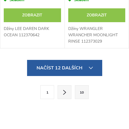
Skladem
Skladem
ZOBRAZIT
ZOBRAZIT
Džíny LEE DAREN DARK
Džíny WRANGLER
OCEAN 112370642
WRANCHER MOONLIGHT
RINSE 112373029
O
NAČÍST 12 DALŠÍCH
v
l
S
1
10
t
á
r
d
á
a
n