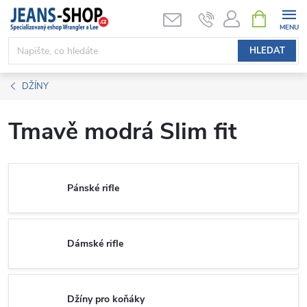
Přejít
NÁKUPNÍ
KOŠÍK
na
obsah
HLEDAT
DŽÍNY
Tmavě modrá Slim fit
Pánské rifle
Dámské rifle
Džíny pro koňáky