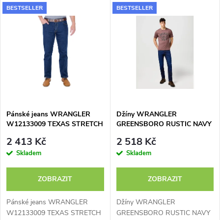
V
BESTSELLER
BESTSELLER
Nejdražší
z
ý
Abecedně
e
p
n
i
í
s
p
Pánské jeans WRANGLER
Džíny WRANGLER
W12133009 TEXAS STRETCH
GREENSBORO RUSTIC NAVY
p
DARKSTONE
112370720
r
2 413 Kč
2 518 Kč
r
Skladem
Skladem
o
o
ZOBRAZIT
ZOBRAZIT
d
d
Pánské jeans WRANGLER
Džíny WRANGLER
W12133009 TEXAS STRETCH
GREENSBORO RUSTIC NAVY