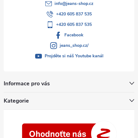
s
info
@
jeans-shop.cz
u
+420 605 837 535
+420 605 837 535
Facebook
jeans_shop.cz/
Projděte si náš Youtube kanál
Informace pro vás
Kategorie