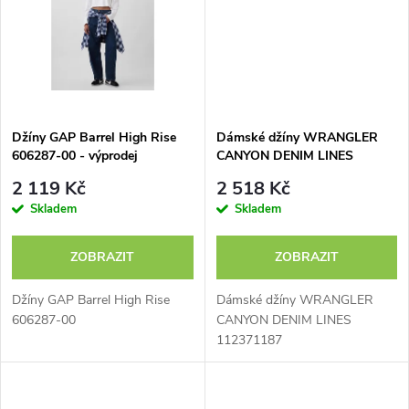
t
t
ů
ů
Džíny GAP Barrel High Rise
Dámské džíny WRANGLER
606287-00 - výprodej
CANYON DENIM LINES
112371187 - výprodej
2 119 Kč
2 518 Kč
Skladem
Skladem
ZOBRAZIT
ZOBRAZIT
Džíny GAP Barrel High Rise
Dámské džíny WRANGLER
606287-00
CANYON DENIM LINES
112371187