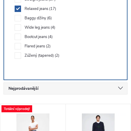
Relaxed jeans
17
Baggy džíny
6
Wide leg jeans
4
Bootcut jeans
4
Flared jeans
2
Zúžený (tapered)
2
Ř
Nejprodávanější
a
Nejlevnější
V
Totální výprodej!
Nejdražší
z
ý
Abecedně