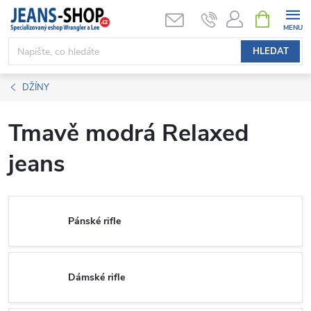
Přejít
NÁKUPNÍ
KOŠÍK
na
obsah
HLEDAT
DŽÍNY
Tmavě modrá Relaxed
jeans
Pánské rifle
Dámské rifle