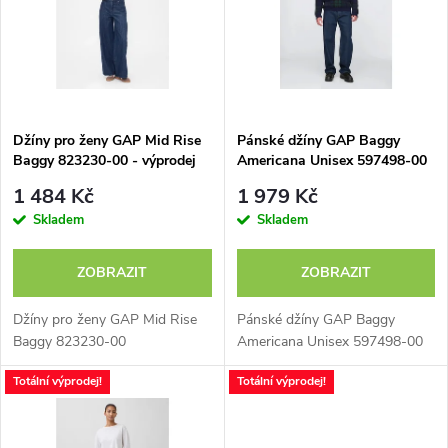
e
p
n
i
í
s
p
Džíny pro ženy GAP Mid Rise
Pánské džíny GAP Baggy
Baggy 823230-00 - výprodej
Americana Unisex 597498-00
p
r
1 484 Kč
1 979 Kč
r
Skladem
Skladem
o
o
ZOBRAZIT
ZOBRAZIT
d
d
Džíny pro ženy GAP Mid Rise
Pánské džíny GAP Baggy
u
Baggy 823230-00
Americana Unisex 597498-00
u
Totální výprodej!
Totální výprodej!
k
k