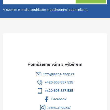
v
p
Vložením e-mailu souhlasíte s
obchodními podmínkami
.
k
a
y
t
v
ý
í
p
i
s
info
@
jeans-shop.cz
u
+420 605 837 535
+420 605 837 535
Facebook
jeans_shop.cz/