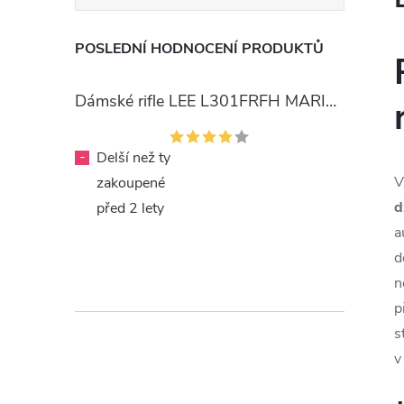
POSLEDNÍ HODNOCENÍ PRODUKTŮ
Dámské rifle LEE L301FRFH MARION STRAIGHT RINSE
-
Delší než ty
V
zakoupené
d
před 2 lety
a
d
n
p
s
v