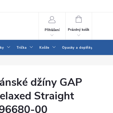
Vrácení a výměna zboží
Reklamace
Jak vybrat džíny Wrangler a
NÁKUPNÍ
KOŠÍK
Prázdný košík
Přihlášení
tky
Trička
Košile
Opasky a doplňky
Šaty
ánské džíny GAP
elaxed Straight
96680-00