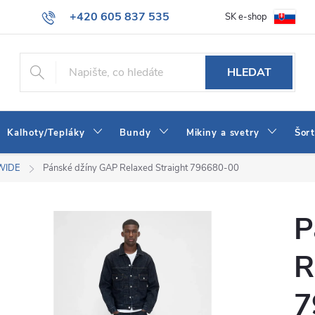
+420 605 837 535
SK e-shop
tba
Obchodní podmínky
Naše prodejna
Blog
Kontakt
info@jeans-shop.cz
HLEDAT
Kalhoty/Tepláky
Bundy
Mikiny a svetry
Šor
WIDE
Pánské džíny GAP Relaxed Straight 796680-00
P
R
7