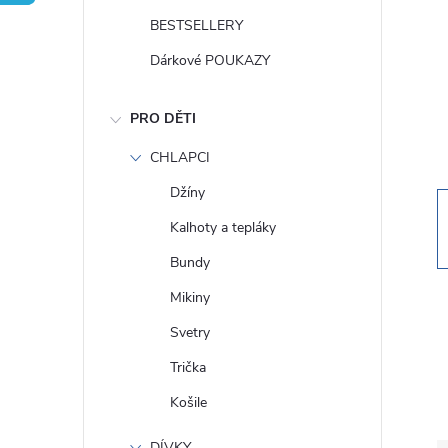
t
BESTSELLERY
r
Dárkové POUKAZY
a
PRO DĚTI
n
CHLAPCI
Džíny
n
Kalhoty a tepláky
í
Bundy
Mikiny
p
Svetry
a
Trička
Košile
n
DÍVKY