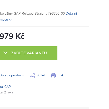
ké džíny GAP Relaxed Straight 796680-00
Detailní
rmace
 979 Kč
ná
:
ZVOLTE VARIANTU
Dotaz k produktu
Sdílet
Tisk
ka:
GAP
ka
:
2 roky