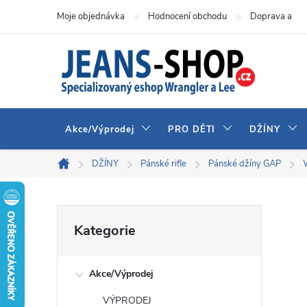
Přejít
Moje objednávka
Hodnocení obchodu
Doprava a pla
na
obsah
Akce/Výprodej
PRO DĚTI
DŽÍNY
DŽÍNY
Pánské rifle
Pánské džíny GAP
Domů
P
Přeskočit
Kategorie
kategorie
o
Akce/Výprodej
s
VÝPRODEJ