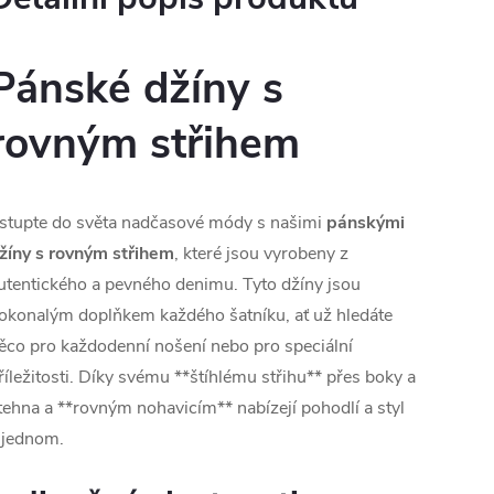
Pánské džíny s
rovným střihem
stupte do světa nadčasové módy s našimi
pánskými
žíny s rovným střihem
, které jsou vyrobeny z
utentického a pevného denimu. Tyto džíny jsou
okonalým doplňkem každého šatníku, ať už hledáte
ěco pro každodenní nošení nebo pro speciální
říležitosti. Díky svému **štíhlému střihu** přes boky a
tehna a **rovným nohavicím** nabízejí pohodlí a styl
 jednom.