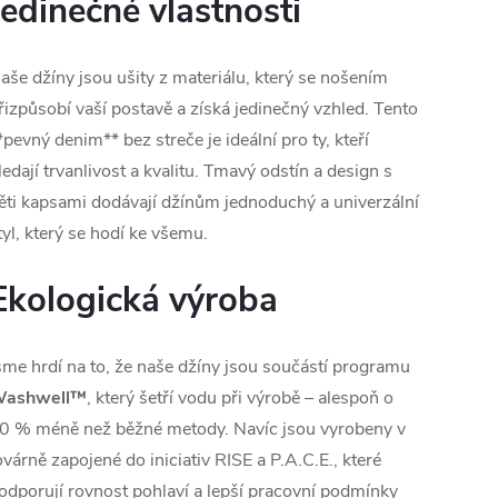
Jedinečné vlastnosti
aše džíny jsou ušity z materiálu, který se nošením
řizpůsobí vaší postavě a získá jedinečný vzhled. Tento
*pevný denim** bez streče je ideální pro ty, kteří
ledají trvanlivost a kvalitu. Tmavý odstín a design s
ěti kapsami dodávají džínům jednoduchý a univerzální
tyl, který se hodí ke všemu.
Ekologická výroba
sme hrdí na to, že naše džíny jsou součástí programu
ashwell™
, který šetří vodu při výrobě – alespoň o
0 % méně než běžné metody. Navíc jsou vyrobeny v
ovárně zapojené do iniciativ RISE a P.A.C.E., které
odporují rovnost pohlaví a lepší pracovní podmínky