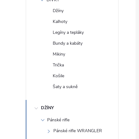
e
Džíny
l
Kalhoty
Legíny a tepláky
Bundy a kabáty
Mikiny
Trička
Košile
Šaty a sukně
DŽÍNY
Pánské rifle
Pánské rifle WRANGLER