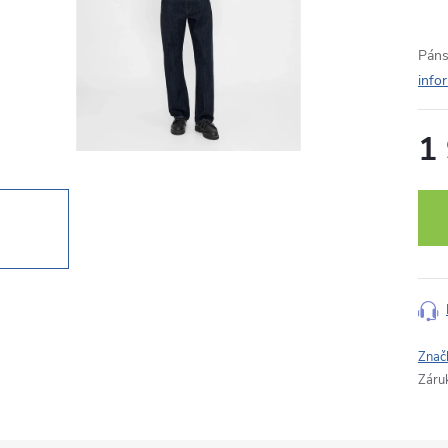
Páns
info
1
Měr
cena
Znač
Záru