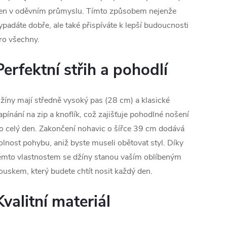
en v oděvním průmyslu. Tímto způsobem nejenže
ypadáte dobře, ale také přispíváte k lepší budoucnosti
ro všechny.
Perfektní střih a pohodlí
žíny mají středně vysoký pas (28 cm) a klasické
apínání na zip a knoflík, což zajišťuje pohodlné nošení
o celý den. Zakončení nohavic o šířce 39 cm dodává
olnost pohybu, aniž byste museli obětovat styl. Díky
ěmto vlastnostem se džíny stanou vaším oblíbeným
ouskem, který budete chtít nosit každý den.
Kvalitní materiál