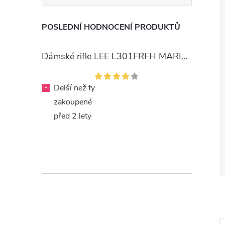
POSLEDNÍ HODNOCENÍ PRODUKTŮ
Dámské rifle LEE L301FRFH MARION STRAIGHT RINSE
-
Delší než ty
zakoupené
před 2 lety