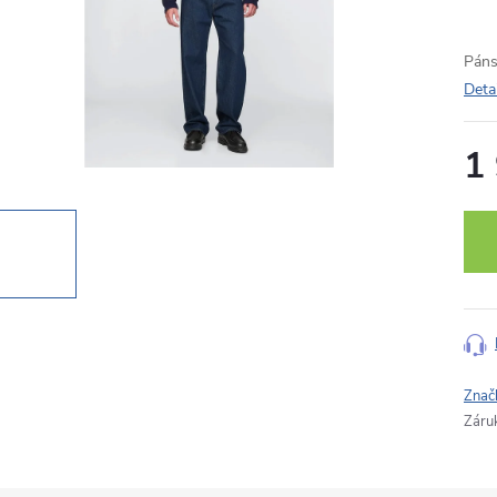
Páns
Deta
1
Měr
cena
Znač
Záru