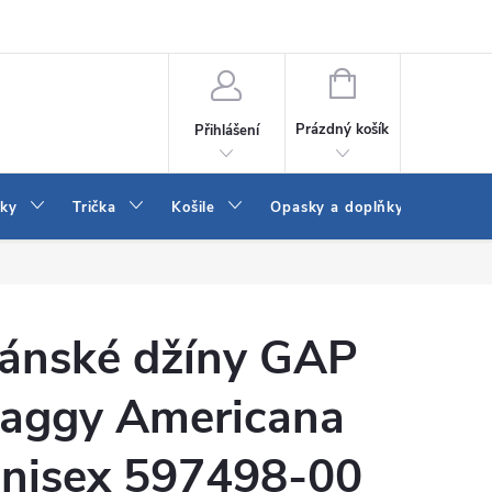
Vrácení a výměna zboží
Reklamace
Jak vybrat džíny Wrangler a
NÁKUPNÍ
KOŠÍK
Prázdný košík
Přihlášení
tky
Trička
Košile
Opasky a doplňky
Šaty
ánské džíny GAP
aggy Americana
nisex 597498-00