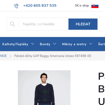
+420 605 837 535
SK e-shop
tba
Obchodní podmínky
Naše prodejna
Blog
Kontakt
info@jeans-shop.cz
HLEDAT
Kalhoty/Tepláky
Bundy
Mikiny a svetry
Šor
WIDE
Pánské džíny GAP Baggy Americana Unisex 597498-00
P
B
U