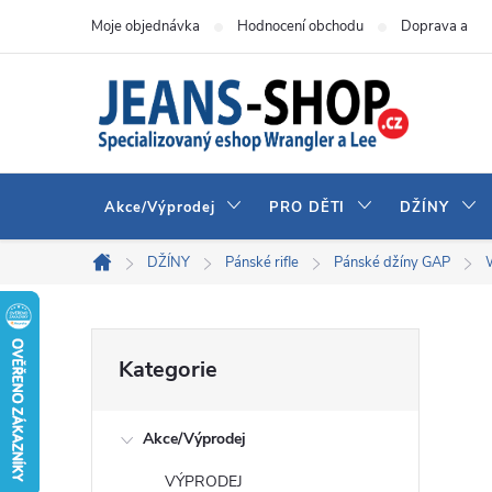
Přejít
Moje objednávka
Hodnocení obchodu
Doprava a pla
na
obsah
Akce/Výprodej
PRO DĚTI
DŽÍNY
DŽÍNY
Pánské rifle
Pánské džíny GAP
Domů
P
Přeskočit
Kategorie
kategorie
o
Akce/Výprodej
s
VÝPRODEJ