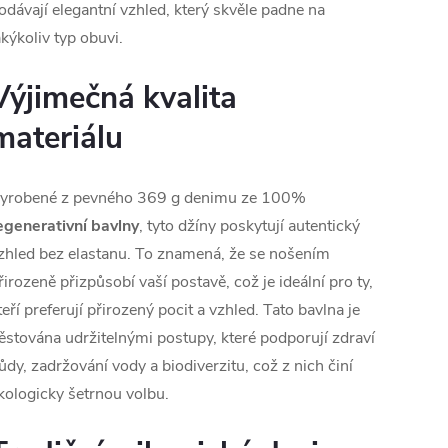
odávají elegantní vzhled, který skvěle padne na
akýkoliv typ obuvi.
Výjimečná kvalita
materiálu
yrobené z pevného 369 g denimu ze 100%
egenerativní bavlny
, tyto džíny poskytují autentický
zhled bez elastanu. To znamená, že se nošením
řirozeně přizpůsobí vaší postavě, což je ideální pro ty,
teří preferují přirozený pocit a vzhled. Tato bavlna je
ěstována udržitelnými postupy, které podporují zdraví
ůdy, zadržování vody a biodiverzitu, což z nich činí
kologicky šetrnou volbu.