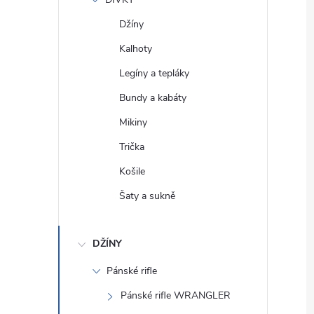
e
Džíny
l
Kalhoty
Legíny a tepláky
Bundy a kabáty
Mikiny
Trička
Košile
Šaty a sukně
DŽÍNY
Pánské rifle
Pánské rifle WRANGLER