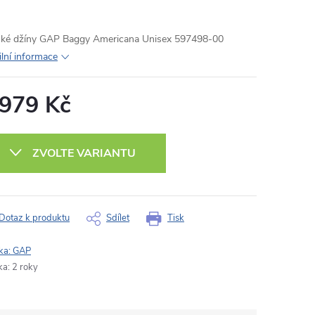
ké džíny GAP Baggy Americana Unisex 597498-00
ilní informace
 979 Kč
ná
:
ZVOLTE VARIANTU
Dotaz k produktu
Sdílet
Tisk
ka:
GAP
ka
:
2 roky