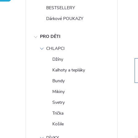
t
BESTSELLERY
r
Dárkové POUKAZY
a
PRO DĚTI
n
CHLAPCI
Džíny
n
Kalhoty a tepláky
í
Bundy
Mikiny
p
Svetry
a
Trička
Košile
n
DÍVKY