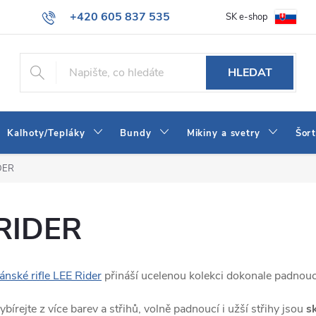
+420 605 837 535
SK e-shop
tba
Obchodní podmínky
Naše prodejna
Blog
Kontakt
info@jeans-shop.cz
HLEDAT
Kalhoty/Tepláky
Bundy
Mikiny a svetry
Šor
DER
RIDER
ánské rifle LEE Rider
přináší ucelenou kolekci dokonale padno
ybírejte z více barev a střihů, volně padnoucí i užší střihy jsou
s