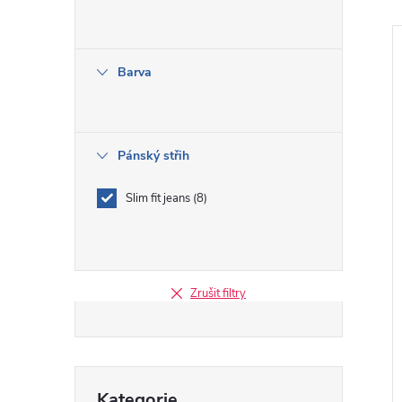
e
l
Barva
Pánský střih
i
Slim fit jeans
8
Zrušit filtry
Přeskočit
Kategorie