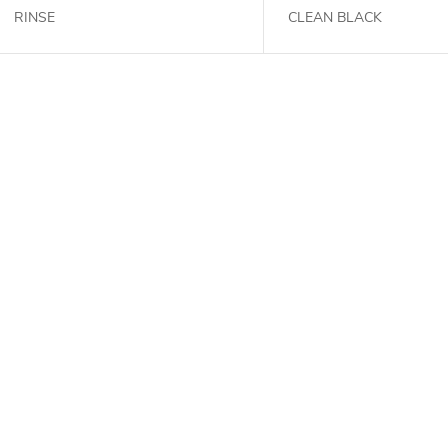
RINSE
CLEAN BLACK
O
v
á
d
a
c