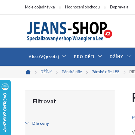
Přejít
Moje objednávka
Hodnocení obchodu
Doprava a pla
na
obsah
Akce/Výprodej
PRO DĚTI
DŽÍNY
DŽÍNY
Pánské rifle
Pánské rifle LEE
RI
Domů
P
o
P
s
Dle ceny
V