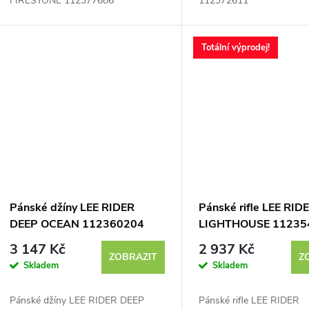
d
FIRESTONE 112377686
112372611
u
Totální výprodej!
k
t
ů
Pánské džíny LEE RIDER
Pánské rifle LEE RID
DEEP OCEAN 112360204
LIGHTHOUSE 11235
3 147 Kč
2 937 Kč
ZOBRAZIT
Z
Skladem
Skladem
Pánské džíny LEE RIDER DEEP
Pánské rifle LEE RIDER