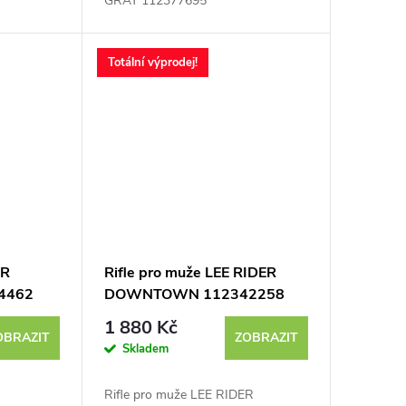
GRAY 112377695
Totální výprodej!
ER
Rifle pro muže LEE RIDER
4462
DOWNTOWN 112342258
1 880 Kč
OBRAZIT
ZOBRAZIT
Skladem
Rifle pro muže LEE RIDER