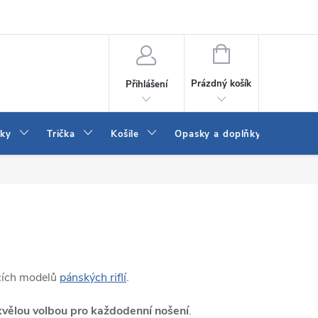
Vrácení a výměna zboží
Reklamace
Jak vybrat džíny Wrangler a
NÁKUPNÍ
KOŠÍK
Prázdný košík
Přihlášení
tky
Trička
Košile
Opasky a doplňky
Šaty
ucích modelů
pánských riflí
.
kvělou volbou pro každodenní nošení
.