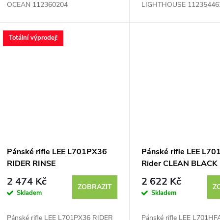
OCEAN 112360204
LIGHTHOUSE 11235446
Totální výprodej!
Pánské rifle LEE L701PX36
Pánské rifle LEE L7
RIDER RINSE
Rider CLEAN BLACK
2 474 Kč
2 622 Kč
ZOBRAZIT
Z
Skladem
Skladem
Pánské rifle LEE L701PX36 RIDER
Pánské rifle LEE L701HF