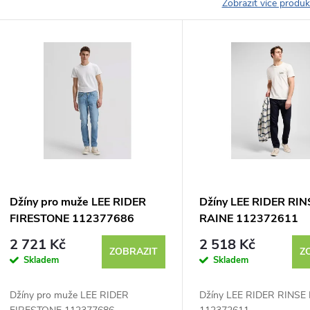
Zobrazit více produ
V
ý
p
s
p
Džíny pro muže LEE RIDER
Džíny LEE RIDER RIN
FIRESTONE 112377686
RAINE 112372611
r
2 721 Kč
2 518 Kč
ZOBRAZIT
Z
Skladem
Skladem
o
Džíny pro muže LEE RIDER
Džíny LEE RIDER RINSE