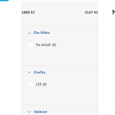
t
1880
Kč
3147
Kč
r
a
Dle štítku
n
Na skladě
8
n
í
Značky
p
LEE
8
a
n
Velikost