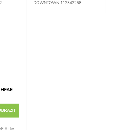
2
DOWNTOWN 112342258
01HFAE
OBRAZIT
AE Rider