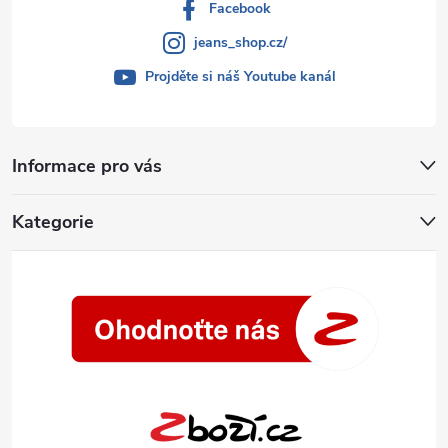
i
Facebook
s
jeans_shop.cz/
u
Projděte si náš Youtube kanál
Informace pro vás
Kategorie