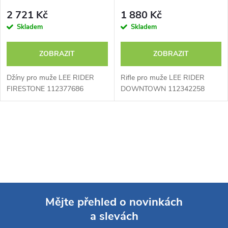
p
r
2 721 Kč
1 880 Kč
r
Skladem
Skladem
o
o
ZOBRAZIT
ZOBRAZIT
d
d
Džíny pro muže LEE RIDER
Rifle pro muže LEE RIDER
u
FIRESTONE 112377686
DOWNTOWN 112342258
u
k
O
k
t
v
t
ů
l
ů
á
Mějte přehled o novinkách
d
a slevách
Z