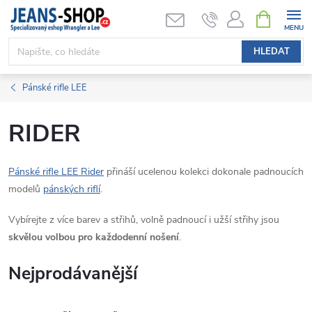
Přejít
NÁKUPNÍ
KOŠÍK
na
obsah
HLEDAT
Pánské rifle LEE
RIDER
Pánské rifle LEE Rider
přináší ucelenou kolekci dokonale padnoucích
modelů
pánských riflí
.
Vybírejte z více barev a střihů, volně padnoucí i užší střihy jsou
skvělou volbou pro každodenní nošení
.
Nejprodávanější