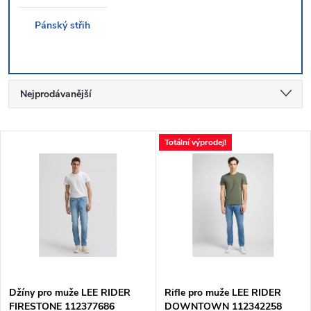
Pánský střih
Ř
Nejprodávanější
a
Nejlevnější
V
Totální výprodej!
Nejdražší
z
ý
Abecedně
e
p
n
i
í
s
p
Džíny pro muže LEE RIDER
Rifle pro muže LEE RIDER
FIRESTONE 112377686
DOWNTOWN 112342258