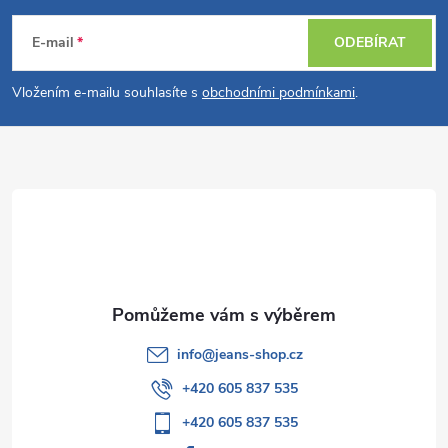
a
á
c
E-mail
ODEBÍRAT
p
í
Vložením e-mailu souhlasíte s
obchodními podmínkami
.
p
a
r
t
v
í
k
y
v
info
@
jeans-shop.cz
ý
+420 605 837 535
p
+420 605 837 535