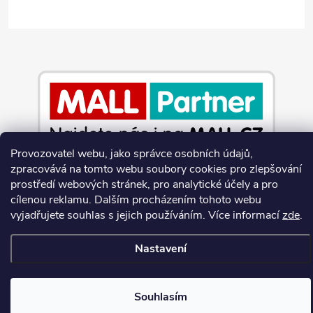
Provozovatel webu, jako správce osobních údajů,
zpracovává na tomto webu soubory cookies pro zlepšování
prostředí webových stránek, pro analytické účely a pro
Copyright 2026
Jeans-Shop.cz
. Všechna práva vyhrazena.
Upravit
cílenou reklamu. Dalším procházením tohoto webu
nastavení cookies
vyjadřujete souhlas s jejich používáním.
Více informací
zde
.
Vytvořil Shoptet
Nastavení
Souhlasím