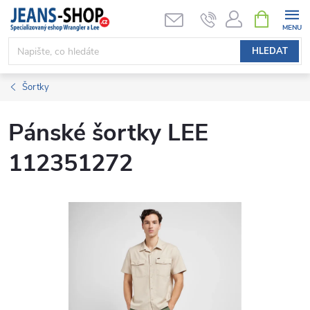
Přejít
NÁKUPNÍ
KOŠÍK
na
obsah
HLEDAT
Šortky
Pánské šortky LEE
112351272