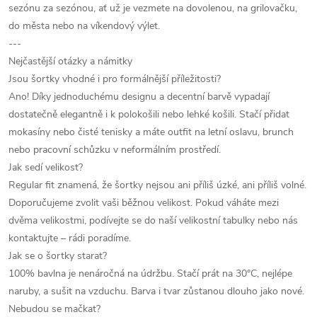
sezónu za sezónou, ať už je vezmete na dovolenou, na grilovačku,
do města nebo na víkendový výlet.
---
Nejčastější otázky a námitky
Jsou šortky vhodné i pro formálnější příležitosti?
Ano! Díky jednoduchému designu a decentní barvě vypadají
dostatečně elegantně i k polokošili nebo lehké košili. Stačí přidat
mokasíny nebo čisté tenisky a máte outfit na letní oslavu, brunch
nebo pracovní schůzku v neformálním prostředí.
Jak sedí velikost?
Regular fit znamená, že šortky nejsou ani příliš úzké, ani příliš volné.
Doporučujeme zvolit vaši běžnou velikost. Pokud váháte mezi
dvěma velikostmi, podívejte se do naší velikostní tabulky nebo nás
kontaktujte – rádi poradíme.
Jak se o šortky starat?
100% bavlna je nenáročná na údržbu. Stačí prát na 30°C, nejlépe
naruby, a sušit na vzduchu. Barva i tvar zůstanou dlouho jako nové.
Nebudou se mačkat?