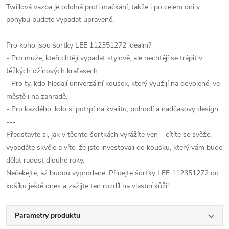
Twillová vazba je odolná proti mačkání, takže i po celém dni v
pohybu budete vypadat upraveně.
---
Pro koho jsou šortky LEE 112351272 ideální?
- Pro muže, kteří chtějí vypadat stylově, ale nechtějí se trápit v
těžkých džínových kraťasech.
- Pro ty, kdo hledají univerzální kousek, který využijí na dovolené, ve
městě i na zahradě.
- Pro každého, kdo si potrpí na kvalitu, pohodlí a nadčasový design.
---
Představte si, jak v těchto šortkách vyrážíte ven – cítíte se svěže,
vypadáte skvěle a víte, že jste investovali do kousku, který vám bude
dělat radost dlouhé roky.
Nečekejte, až budou vyprodané. Přidejte šortky LEE 112351272 do
košíku ještě dnes a zažijte ten rozdíl na vlastní kůži!
Parametry produktu