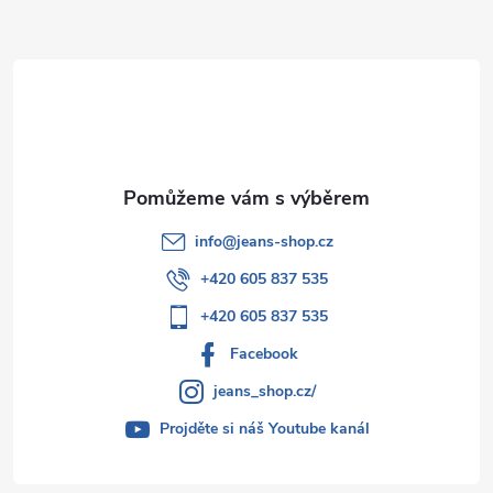
a
t
í
info
@
jeans-shop.cz
+420 605 837 535
+420 605 837 535
Facebook
jeans_shop.cz/
Projděte si náš Youtube kanál