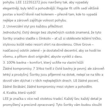
pohybu. LEE 112351272 jsou navrženy tak, aby vypadaly
elegantněji, byly lehčí a pohodlnější. Regular fit střih sedí většině
postav a končí těsně nad kolenem – přesně tam, kde to vypadá
nejlépe a zároveň zajišťuje volnost pohybu.
2. Univerzální styl pro každou příležitost
Jednoduchý, čistý design bez zbytečných ozdob znamená, že tyto
šortky snadno sladíte s čímkoliv – ať už si obléknete ležérní tričko,
stylovou košili nebo resort shirt na dovolenou. Olive Grove –
nadčasový odstín zelené – je dostatečně decentní, aby se hodil ke
všemu, a přitom dost originální, abyste vynikli z davu.
3. 100% bavlna – komfort, který ucítíte na vlastní kůži
Žádné kompromisy. 7 3/4oz twill z čisté bavlny je pevný, ale zároveň
lehký a prodyšný. Šortky jsou příjemné na dotek, nelepí se na tělo a
dovolí vám dýchat i v těch nejteplejších dnech. Už žádné pocení,
žádné škrábání, žádné kompromisy mezi stylem a pohodlím.
4. Kvalita, která vydrží
LEE je značka s více než stoletou tradicí. Každý šev, každý detail je
promyšlený a precizně zpracovaný. Tyto šortky vám budou sloužit