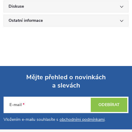
Diskuse
Ostatní informace
Mějte přehled o novinkách
a slevách
Z
á
E-mail
ODEBÍRAT
p
Vložením e-mailu souhlasíte s
obchodními podmínkami
.