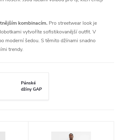
antnějším kombinacím.
Pro streetwear look je
obotkami vytvoříte sofistikovanější outfit. V
 po moderní šedou. S těmito džínami snadno
ními trendy.
Pánské
džíny GAP