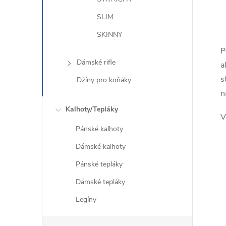
SLIM
SKINNY
P
l
Dámské rifle
a
s
Džíny pro koňáky
n
Kalhoty/Tepláky
V
Pánské kalhoty
Dámské kalhoty
í
Pánské tepláky
Dámské tepláky
Legíny
r