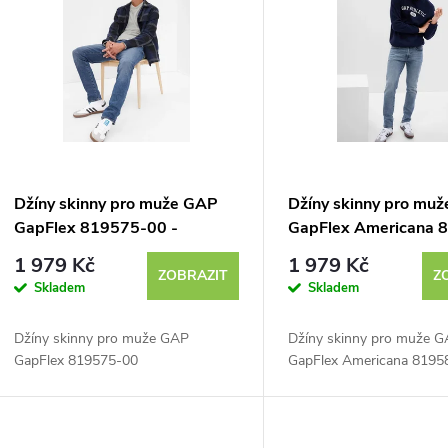
ý
p
s
p
Džíny skinny pro muže GAP
Džíny skinny pro mu
GapFlex 819575-00 -
GapFlex Americana 
r
výprodej
00
1 979 Kč
1 979 Kč
ZOBRAZIT
Z
Skladem
Skladem
o
Džíny skinny pro muže GAP
Džíny skinny pro muže 
d
GapFlex 819575-00
GapFlex Americana 8195
u