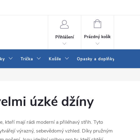
Vrácení a výměna zboží
Reklamace
Jak vybrat džíny Wrangler a
NÁKUPNÍ
KOŠÍK
Prázdný košík
Přihlášení
tky
Trička
Košile
Opasky a doplňky
Šaty
velmi úzké džíny
, kteří mají rádi moderní a přiléhavý střih. Tyto
vytvářejí výrazný, sebevědomý vzhled. Díky pružným
m nošení. Jsou ideální volbou pro ty, kteří chtějí