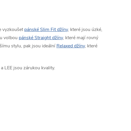
e vyzkoušet
pánské Slim Fit džíny
, které jsou úzké,
lou volbou
pánské Straight džíny
, které mají rovný
šímu stylu, pak jsou ideální
Relaxed džíny
, které
a LEE jsou zárukou kvality.