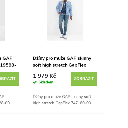
že GAP
Džíny pro muže GAP skinny
819588-
soft high stretch GapFlex
747180-00
1 979 Kč
OBRAZIT
ZOBRAZIT
Skladem
GAP
Džíny pro muže GAP skinny soft
88-00
high stretch GapFlex 747180-00