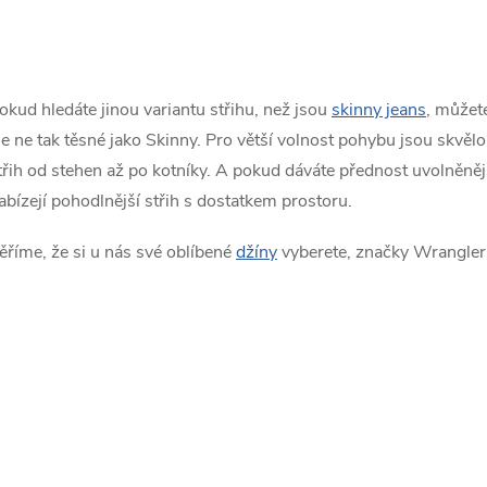
O
v
okud hledáte jinou variantu střihu, než jsou
skinny jeans
, můžet
le ne tak těsné jako Skinny. Pro větší volnost pohybu jsou skvě
třih od stehen až po kotníky. A pokud dáváte přednost uvolněněj
á
abízejí pohodlnější střih s dostatkem prostoru.
d
ěříme, že si u nás své oblíbené
džíny
vyberete, značky Wrangler 
a
c
p