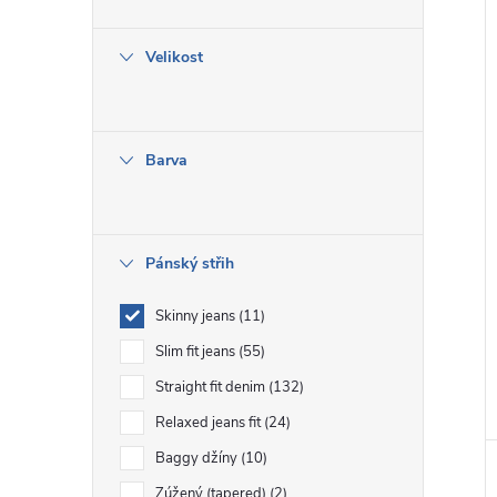
e
Velikost
l
i
Barva
Pánský střih
Skinny jeans
11
Slim fit jeans
55
Straight fit denim
132
Relaxed jeans fit
24
Baggy džíny
10
Zúžený (tapered)
2