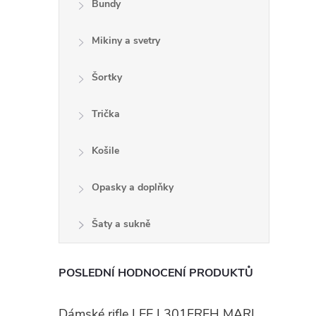
Bundy
Mikiny a svetry
Šortky
Trička
Košile
i
Opasky a doplňky
Šaty a sukně
POSLEDNÍ HODNOCENÍ PRODUKTŮ
Dámské rifle LEE L301FRFH MARION STRAIGHT RINSE