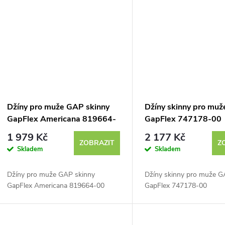
k
t
ů
Džíny pro muže GAP skinny
Džíny skinny pro mu
GapFlex Americana 819664-
GapFlex 747178-00
00
1 979 Kč
2 177 Kč
ZOBRAZIT
Z
Skladem
Skladem
Džíny pro muže GAP skinny
Džíny skinny pro muže 
GapFlex Americana 819664-00
GapFlex 747178-00