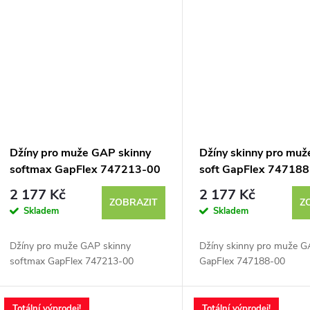
Džíny pro muže GAP skinny
Džíny skinny pro mu
softmax GapFlex 747213-00
soft GapFlex 74718
2 177 Kč
2 177 Kč
ZOBRAZIT
Z
Skladem
Skladem
Džíny pro muže GAP skinny
Džíny skinny pro muže G
softmax GapFlex 747213-00
GapFlex 747188-00
Totální výprodej!
Totální výprodej!