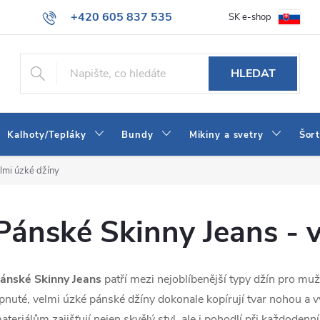
+420 605 837 535
SK e-shop
tba
Obchodní podmínky
Naše prodejna
Blog
Kontakt
info@jeans-shop.cz
HLEDAT
Kalhoty/Tepláky
Bundy
Mikiny a svetry
Šor
lmi úzké džíny
Pánské Skinny Jeans - 
ánské Skinny Jeans
patří mezi nejoblíbenější typy džín pro muže
pnuté, velmi úzké pánské džíny dokonale kopírují tvar nohou a 
ateriálům zajišťují nejen skvělý styl, ale i pohodlí při každodenní