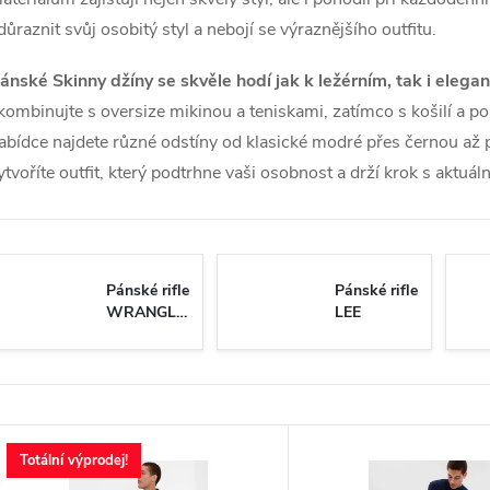
důraznit svůj osobitý styl a nebojí se výraznějšího outfitu.
ánské Skinny džíny se skvěle hodí jak k ležérním, tak i eleg
kombinujte s oversize mikinou a teniskami, zatímco s košilí a pol
abídce najdete různé odstíny od klasické modré přes černou až
ytvoříte outfit, který podtrhne vaši osobnost a drží krok s aktuál
Pánské rifle
Pánské rifle
WRANGLER
LEE
V
Totální výprodej!