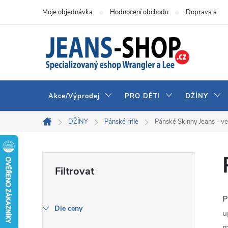
Přejít
Moje objednávka
Hodnocení obchodu
Doprava a pla
na
obsah
Akce/Výprodej
PRO DĚTI
DŽÍNY
DŽÍNY
Pánské rifle
Pánské Skinny Jeans - ve
Domů
P
o
P
s
Dle ceny
u
m