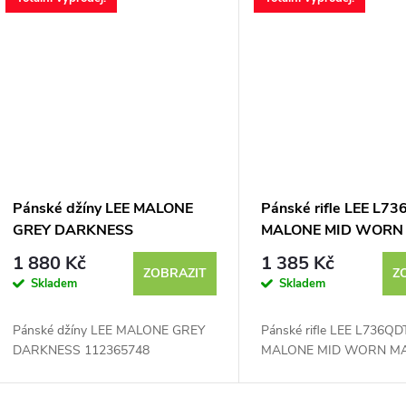
Pánské džíny LEE MALONE
Pánské rifle LEE L7
GREY DARKNESS
MALONE MID WORN
112365748
MARTHA
1 880 Kč
1 385 Kč
ZOBRAZIT
Z
Skladem
Skladem
Pánské džíny LEE MALONE GREY
Pánské rifle LEE L736Q
DARKNESS 112365748
MALONE MID WORN M