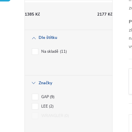
t
z
1385
Kč
2177
Kč
r
P
z
a
Dle štítku
n
v
n
Na skladě
11
n
í
Značky
p
GAP
9
a
LEE
2
WRANGLER
0
n