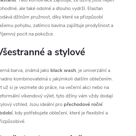
lastanu
. Tato kombinace zajišťuje, že džíny jsou nejen
ohodlné, ale také odolné a dlouho vydrží. Elastan
odává džínům pružnost, díky které se přizpůsobí
ašemu pohybu, zatímco bavlna zajišťuje prodyšnost a
říjemný pocit na pokožce.
Všestranné a stylové
erná barva, známá jako
black wash
, je univerzální a
nadno kombinovatelná s jakýmkoli dalším oblečením.
ť už si je vezmete do práce, na večerní akci nebo na
eformální víkendový výlet, tyto džíny vám vždy dodají
tylový vzhled. Jsou ideální pro
přechodové roční
bdobí
, kdy potřebujete oblečení, které je flexibilní a
řizpůsobivé.