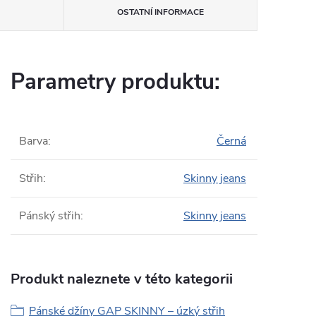
OSTATNÍ INFORMACE
Parametry produktu:
Barva
:
Černá
Střih
:
Skinny jeans
Pánský střih
:
Skinny jeans
Produkt naleznete v této kategorii
Pánské džíny GAP SKINNY – úzký střih