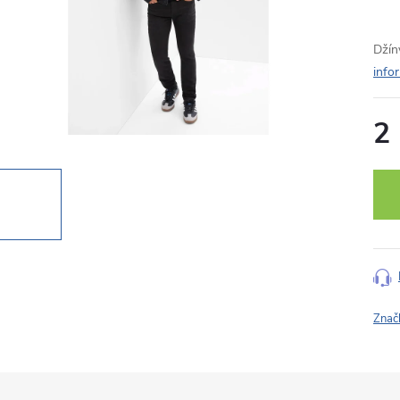
Džín
info
2
Měr
cena
Znač