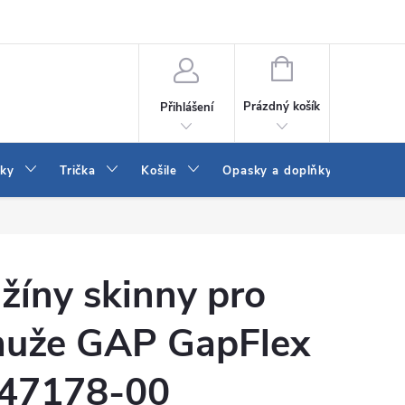
Vrácení a výměna zboží
Reklamace
Jak vybrat džíny Wrangler a
NÁKUPNÍ
KOŠÍK
Prázdný košík
Přihlášení
tky
Trička
Košile
Opasky a doplňky
Šaty
žíny skinny pro
uže GAP GapFlex
47178-00