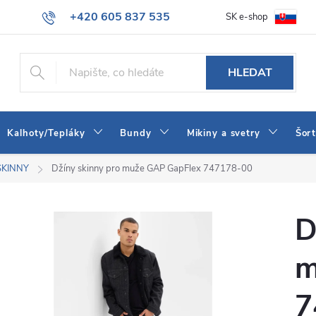
+420 605 837 535
SK e-shop
tba
Obchodní podmínky
Naše prodejna
Blog
Kontakt
info@jeans-shop.cz
HLEDAT
Kalhoty/Tepláky
Bundy
Mikiny a svetry
Šor
SKINNY
Džíny skinny pro muže GAP GapFlex 747178-00
D
m
7