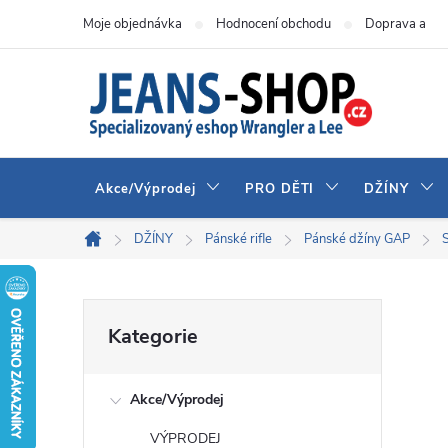
Přejít
Moje objednávka
Hodnocení obchodu
Doprava a pla
na
obsah
Akce/Výprodej
PRO DĚTI
DŽÍNY
DŽÍNY
Pánské rifle
Pánské džíny GAP
Domů
P
Přeskočit
Kategorie
kategorie
o
Akce/Výprodej
s
VÝPRODEJ