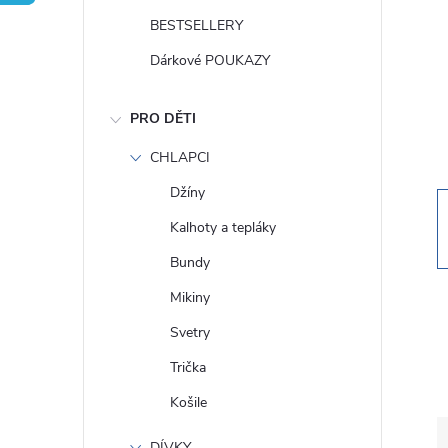
t
BESTSELLERY
r
Dárkové POUKAZY
a
PRO DĚTI
n
CHLAPCI
Džíny
n
Kalhoty a tepláky
í
Bundy
Mikiny
p
Svetry
a
Trička
Košile
n
DÍVKY