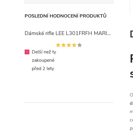
POSLEDNÍ HODNOCENÍ PRODUKTŮ
Dámské rifle LEE L301FRFH MARION STRAIGHT RINSE
-
Delší než ty
zakoupené
před 2 lety
O
d
m
c
p