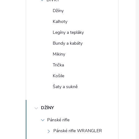
e
Džíny
l
Kalhoty
Legíny a tepláky
Bundy a kabáty
Mikiny
Trička
Košile
Šaty a sukně
DŽÍNY
Pánské rifle
Pánské rifle WRANGLER