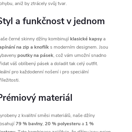
ohybu, aniž by ztrácely svůj tvar.
Styl a funkčnost v jednom
aše černé skinny džíny kombinují
klasické kapsy
a
apínání na zip a knoflík
s moderním designem. Jsou
ybaveny
poutky na pásek
, což vám umožní snadno
řidat váš oblíbený pásek a doladit tak celý outfit.
deální pro každodenní nošení i pro speciální
říležitosti.
Prémiový materiál
yrobeny z kvalitní směsi materiálů, naše džíny
bsahují
79 % bavlny
,
20 % polyesteru
a
1 %