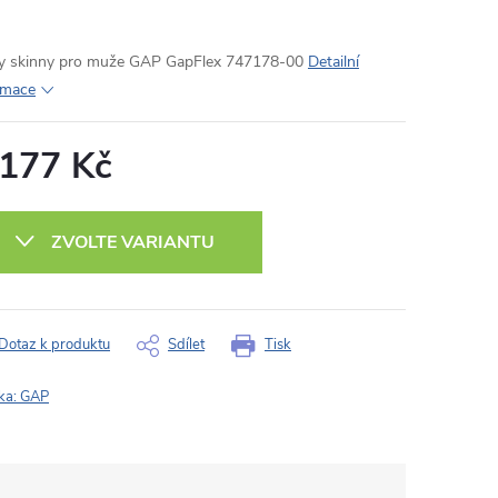
y skinny pro muže GAP GapFlex 747178-00
Detailní
rmace
 177 Kč
ná
:
ZVOLTE VARIANTU
Dotaz k produktu
Sdílet
Tisk
ka:
GAP